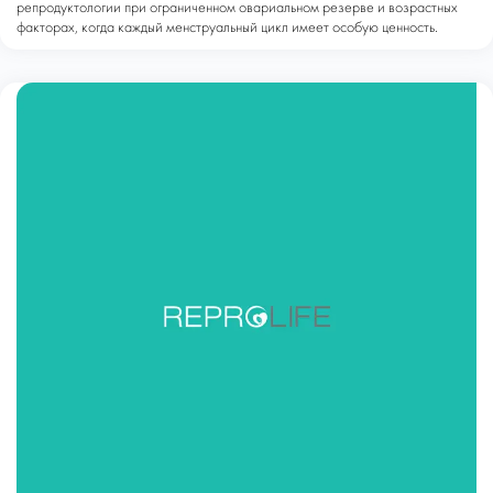
репродуктологии при ограниченном овариальном резерве и возрастных
факторах, когда каждый менструальный цикл имеет особую ценность.