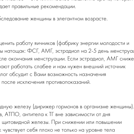
 дает правильные рекомендации.
следование женщины в элегантном возрасте.
оценить работу яичников (фабрику энергии молодости и
ены натощак: ФСГ, АМГ, эстрадиол на 2-5 день менструа
сле окончания менструации. Если эстрадиол, АМГ сниже
нают работать слабее и нам нужен внешний источник
олог обсудит с Вами возможность назначения
 после исключения противопоказаний.
дную железу (дирижер гормонов в организме женщины)
в, АТПО, антитела к ТГ вне зависимости от дня
 щитовидной железы. При снижении или повышении
 чувствует себя плохо не только на уровне тела