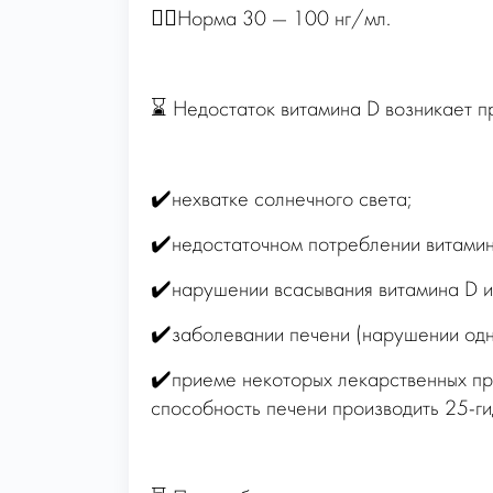
☝🏻Норма 30 — 100 нг/мл.
⌛️ Недостаток витамина D возникает п
✔️нехватке солнечного света;
✔️недостаточном потреблении витамин
✔️нарушении всасывания витамина D и
✔️заболевании печени (нарушении одн
✔️приеме некоторых лекарственных пр
способность печени производить 25-ги