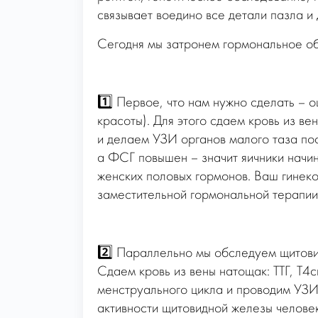
связывает воедино все детали пазла и
Сегодня мы затронем гормональное об
1️⃣ Первое, что нам нужно сделать – 
красоты). Для этого сдаем кровь из в
и делаем УЗИ органов малого таза по
а ФСГ повышен – значит яичники начи
женских половых гормонов. Ваш гинек
заместительной гормональной терапии
2️⃣ Параллельно мы обследуем щитови
Сдаем кровь из вены натощак: ТТГ, Т4с
менструального цикла и проводим УЗИ
активности щитовидной железы человек