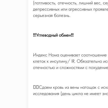
(потливость, отечность, лишний вес, се
депрессивных или агрессивных проявл
серьезная болезнь.
‼️Углеводный обмен‼️
Индекс Нома оценивает соотношение г
клеток к инсулину/ IR. Обязательно и
отечностью и сложностями с похудени
☝🏻Сдаем кровь из вены натощак с иск
исследования (день цикла не имеет зна