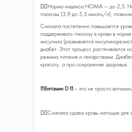
☝🏻Норма индекса НОМА — до 2,5. Но 
глюкозы (3,9 до 5,5 ммоль/л), главно
Сначала постепенно повышается уровен
поддерживать глюкозу в крови в норме
инсулина (развивается инсулинорезист
диабет. Этот процесс растягивается н
режима питания и лекарствами. Диабет
красоту, а про сохранение здоровье.
‼️Витамин D ‼️
— это не просто витамин
☝🏻Сначала сдаем кровь натощак для о