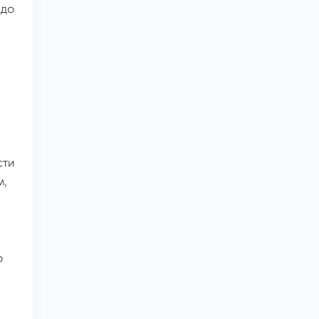
 до
сти
м,
о