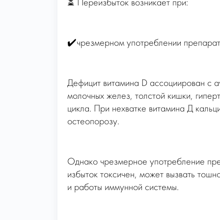
⏳ Переизбыток возникает при:
✔️чрезмерном употреблении препарат
Дефицит витамина D ассоциирован с 
молочных желез, толстой кишки, гипе
цикла. При нехватке витамина Д кальци
остеопорозу.
Однако чрезмерное употребление преп
избыток токсичен, может вызвать тошн
и работы иммунной системы.