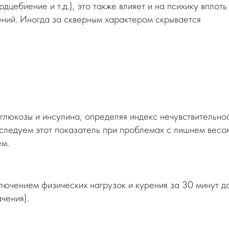
рдцебиение и т.д.), это также влияет и на психику вплоть
ений. Иногда за скверным характером скрывается
люкозы и инсулина, определяя индекс нечувствительно
сследуем этот показатель при проблемах с лишнем весо
ем.
лючением физических нагрузок и курения за 30 минут д
чения).