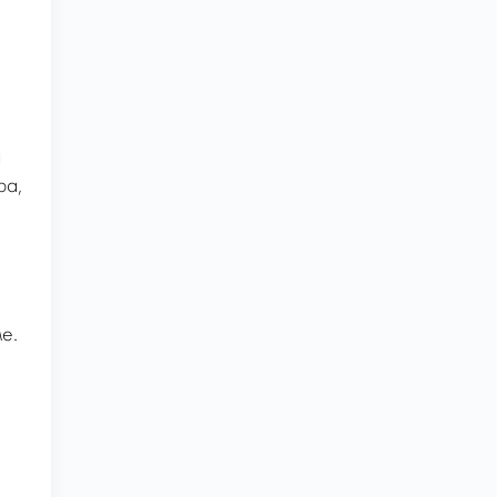
й
ра,
е.