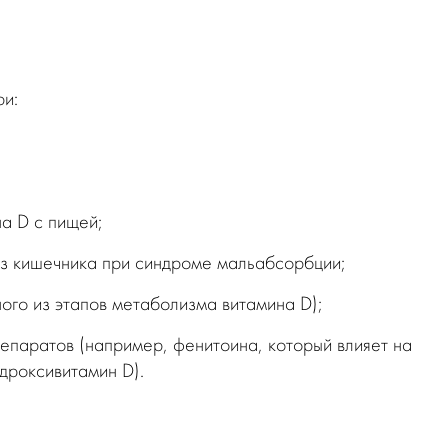
ри:
а D с пищей;
з кишечника при синдроме мальабсорбции;
ого из этапов метаболизма витамина D);
епаратов (например, фенитоина, который влияет на
дроксивитамин D).