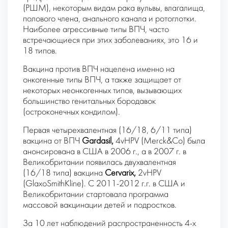
(РШМ), некоторым видам рака вульвы, влагалища,
полового члена, анального канала и ротоглотки.
Наиболее агрессивные типы ВПЧ, часто
встречающиеся при этих заболеваниях, это 16 и
18 типов.
Вакцина против ВПЧ нацелена именно на
онкогенные типы ВПЧ, а также защищает от
некоторых неонкогенных типов, вызывающих
большинство генитальных бородавок
(остроконечных кондилом).
Первая четырехвалентная (16/18, 6/11 типа)
вакцина от ВПЧ
Gardasil,
4vHPV (Merck&Co) была
анонсирована в США в 2006 г., а в 2007 г. в
Великобритании появилась двухвалентная
(16/18 типа) вакцина
Cervarix,
2vHPV
(GlaxoSmithKline). С 2011-2012 г.г. в США и
Великобритании стартовала программа
массовой вакцинации детей и подростков.
За 10 лет наблюдений распространенность 4-х