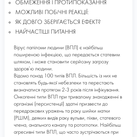
ОБМЕЖЕННЯ І ПРОТИПОКАЗАННЯ
МОЖЛИВІ ПОБіЧНІ РЕАКЦІЇ:
ЯК ДОВГО ЗБЕРІГАЄТЬСЯ ЕФЕКТ?
НАЙЧАСТІШІ ПИТАННЯ
Вірус папіломи людини (ВПЛ) є найбільш
поширеною інфекцією, що передається статевим
шляхом, і може становити серйозну загрозу
здоров’ю людини.
Відомо понад 100 типів ВПЛ. Більшість із них не
становлять будь-якої небезпеки та перестають
визначатися протягом 2-3 років після інфікування.
Онкогенні типи ВПЛ при тривалому знаходженні в
організмі (персистенції) здатні призвести до
передракових уражень та раку шийки матки
(РШМ), деяких видів раку вульви, піхви, статевого
члена, анального каналу та ротоглотки. Найбільш
агресивні типи ВПЛ, що часто зустрічаються при