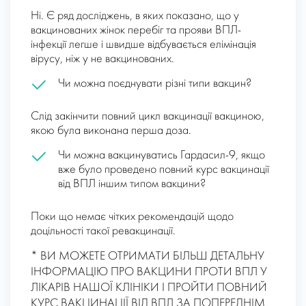
Ні. Є ряд досліджень, в яких показано, що у
вакцинованих жінок перебіг та прояви ВПЛ-
інфекції легше і швидше відбувається елімінація
вірусу, ніж у не вакцинованих.
Чи можна поєднувати різні типи вакцин?
Слід закінчити повний цикл вакцинації вакциною,
якою була виконана перша доза.
Чи можна вакцинуватись Гардасил-9, якщо
вже було проведено повний курс вакцинації
від ВПЛ іншим типом вакцини?
Поки що немає чітких рекомендацій щодо
доцільності такої ревакцинації.
* ВИ МОЖЕТЕ ОТРИМАТИ БІЛЬШ ДЕТАЛЬНУ
ІНФОРМАЦІЮ ПРО ВАКЦИНИ ПРОТИ ВПЛ У
ЛІКАРІВ НАШОЇ КЛІНІКИ І ПРОЙТИ ПОВНИЙ
КУРС ВАКЦИНАЦІЇ ВІД ВПЛ ЗА ПОПЕРЕДНІМ