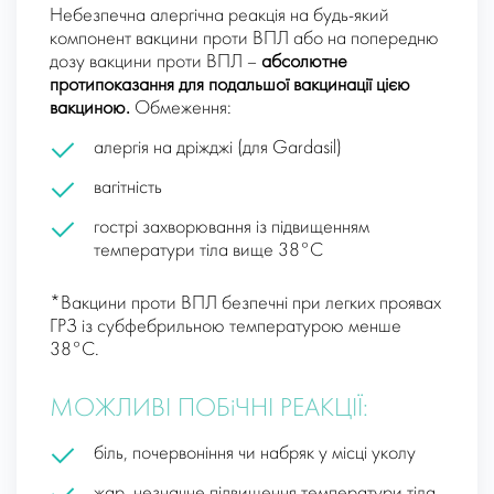
Небезпечна алергічна реакція на будь-який
компонент вакцини проти ВПЛ або на попередню
дозу вакцини проти ВПЛ –
абсолютне
протипоказання для подальшої вакцинації цією
вакциною.
Обмеження:
алергія на дріжджі (для Gardasil)
вагітність
гострі захворювання із підвищенням
температури тіла вище 38°С
*Вакцини проти ВПЛ безпечні при легких проявах
ГРЗ із субфебрильною температурою менше
38°С.
МОЖЛИВІ ПОБіЧНІ РЕАКЦІЇ:
біль, почервоніння чи набряк у місці уколу
жар, незначне підвищення температури тіла