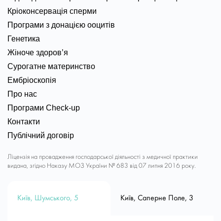
Кріоконсервація сперми
Програми з донацією ооцитів
Генетика
Жіноче здоров’я
Сурогатне материнство
Ембріоскопія
Про нас
Програми Check-up
Контакти
Публічний договір
Ліцензія на провадження господарської діяльності з медичної практики
видана, згідно Наказу МОЗ України № 683 від 07 липня 2016 року.
Київ, Шумського, 5
Київ, Саперне Поле, 3