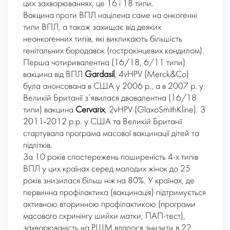
цих захворюваннях, це 16 і 18 типи.
Вакцина проти ВПЛ націлена саме на онкогенні
типи ВПЛ, а також захищає від деяких
неонкогенних типів, які викликають більшість
генітальних бородавок (гострокінцевих кондилом).
Перша чотиривалентна (16/18, 6/11 типи)
вакцина від ВПЛ
Gardasil
, 4vHPV (Merck&Co)
була анонсована в США у 2006 р., а в 2007 р. у
Великій Британії з’явилася двовалентна (16/18
типи) вакцина
Cervarix
, 2vHPV (GlaxoSmithKline). З
2011-2012 р.р. у США та Великій Британії
стартувала програма масової вакцинації дітей та
підлітків.
За 10 років спостережень поширеність 4-х типів
ВПЛ у цих країнах серед молодих жінок до 25
років знизилася більш ніж на 80%. У країнах, де
первинна профілактика (вакцинація) підтримується
активною вторинною профілактикою (програми
масового скринінгу шийки матки, ПАП-тест),
захворюваність на РШМ вдалося знизити в 22