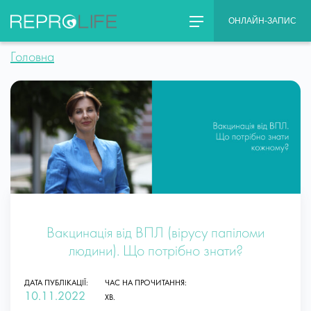
Skip
ОНЛАЙН-ЗАПИС
to
content
Головна
Вакцинація від ВПЛ (вірусу папіломи
людини). Що потрібно знати?
ДАТА ПУБЛІКАЦІЇ:
ЧАС НА ПРОЧИТАННЯ:
10.11.2022
ХВ.