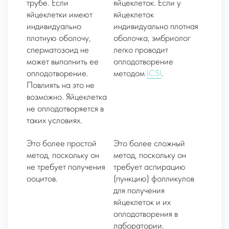
трубе. Если
яйцеклеток. Если у
яйцеклетки имеют
яйцеклеток
индивидуально
индивидуально плотная
плотную оболочу,
оболочка, эмбриолог
сперматозоид не
легко проводит
может выполнить ее
оплодотворение
оплодотворение.
методом
ICSI
.
Повлиять на это не
возможно. Яйцеклетка
не оплодотворяется в
таких условиях.
Это более простой
Это более сложный
метод, поскольку он
метод, поскольку он
не требует получения
требует аспирацию
ооцитов.
(пункцию) фолликулов
для получения
яйцеклеток и их
оплодотворения в
лаборатории.