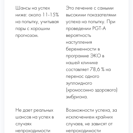
Шансы на успех
Это лечение с самыми
ниже: около 11-15%
высокими показателями
на попытку, учитывая
успеха на попытку. При
пары с хорошим
проведении PGT-A
прогнозом.
вероятность
наступления
беременности в
программе ЭКО в
нашей клинике
составляет 78,6 % на
перенос одного
эуплоидного
(хромосомно здорового)
эмбриона.
Не дает реальных
Возможности успеха, за
шансов на успех в
исключением крайних
случаях
случаев, не зависят от
непроходимости
непроходимости