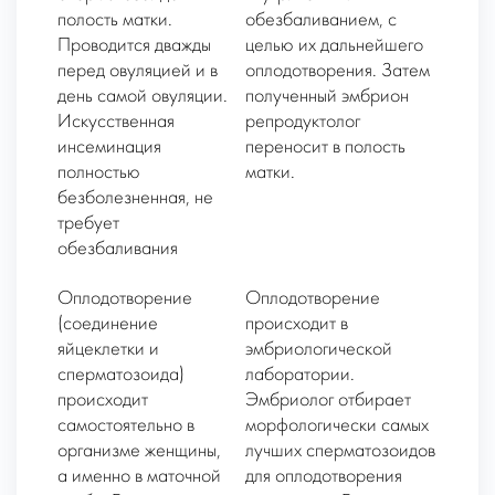
полость матки.
обезбаливанием, с
Проводится дважды
целью их дальнейшего
перед овуляцией и в
оплодотворения. Затем
день самой овуляции.
полученный эмбрион
Искусственная
репродуктолог
инсеминация
переносит в полость
полностью
матки.
безболезненная, не
требует
обезбаливания
Оплодотворение
Оплодотворение
(соединение
происходит в
яйцеклетки и
эмбриологической
сперматозоида)
лаборатории.
происходит
Эмбриолог отбирает
самостоятельно в
морфологически самых
организме женщины,
лучших сперматозоидов
а именно в маточной
для оплодотворения