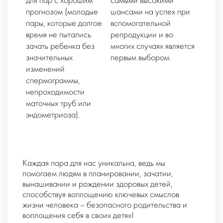
для пар с хорошим
самыми высокими
прогнозом (молодые
шансами на успех при
пары, которые долгое
вспомогательной
время не пытались
репродукции и во
зачать ребенка без
многих случаях является
значительных
первым выбором.
изменений
спермограммы,
непроходимости
маточных труб или
эндометриоза).
Каждая пара для нас уникальна, ведь мы
помогаем людям в планировании, зачатии,
вынашивании и рождении здоровых детей,
способствуя воплощению ключевых смыслов
жизни человека – безопасного родительства и
воплощения себя в своих детях!