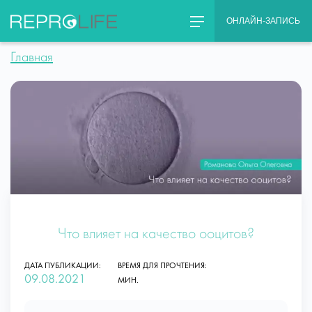
Skip
ОНЛАЙН-ЗАПИСЬ
to
content
Главная
Что влияет на качество ооцитов?
ДАТА ПУБЛИКАЦИИ:
ВРЕМЯ ДЛЯ ПРОЧТЕНИЯ:
09.08.2021
МИН.