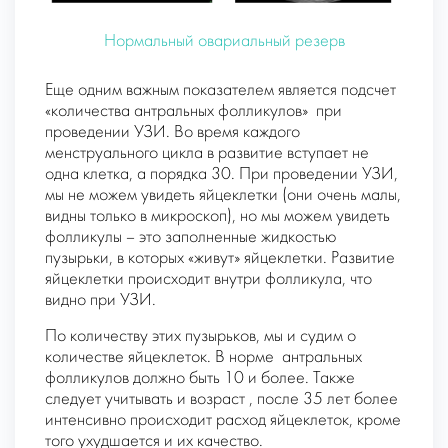
Нормальный овариальный резерв
Еще одним важным показателем является подсчет
«количества антральных фолликулов»
при
проведении УЗИ. Во время каждого
менструального цикла в развитие вступает не
одна клетка, а порядка 30. При проведении УЗИ,
мы не можем увидеть яйцеклетки (они очень малы,
видны только в микроскоп), но мы можем увидеть
фолликулы – это заполненные жидкостью
пузырьки, в которых «живут» яйцеклетки.
Развитие
яйцеклетки происходит внутри фолликула, что
видно при УЗИ.
По количеству этих пузырьков, мы и судим о
количестве яйцеклеток. В норме
антральных
фолликулов должно быть 10 и более.
Также
следует учитывать и
возраст
, после 35 лет более
интенсивно происходит расход яйцеклеток, кроме
того ухудшается и их качество.