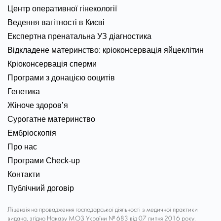
Центр оперативної гінекології
Ведення вагітності в Києві
Експертна пренатальна УЗ діагностика
Відкладене материнство: кріоконсервація яйцеклітин
Кріоконсервація сперми
Програми з донацією ооцитів
Генетика
Жіноче здоров’я
Сурогатне материнство
Ембріоскопія
Про нас
Програми Check-up
Контакти
Публічний договір
Ліцензія на провадження господарської діяльності з медичної практики
видана, згідно Наказу МОЗ України № 683 від 07 липня 2016 року.