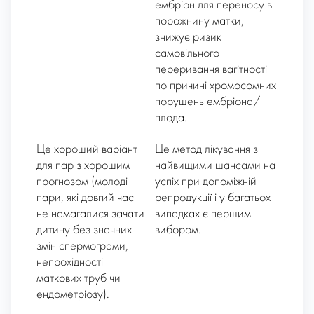
ембріон для переносу в
порожнину матки,
знижує ризик
самовільного
переривання вагітності
по причині хромосомних
порушень ембріона/
плода.
Це хороший варіант
Це метод лікування з
для пар з хорошим
найвищими шансами на
прогнозом (молоді
успіх при допоміжній
пари, які довгий час
репродукції і у багатьох
не намагалися зачати
випадках є першим
дитину без значних
вибором.
змін спермограми,
непрохідності
маткових труб чи
ендометріозу).