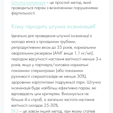
Штучна інсемінація
– це простий метод, який
проводиться парам з визначеними порушеннями
фертильності.
Кому підходить штучна інсемінація?
Ідеально для проведення штучної інсемінації є
молода жінка з прохідними трубами,
репродуктивним віком до 35 років, нормальним
оваріальним резервом (АМГ вище 1,1 нг/мл),
періодом відсутності настання вагітності менше 3-х
років, якщо у партнера/чоловіка нормальні
показники спермограми (або показники
рухливості сперматозоїдів не менше 30%),
здоровими каріотипами подружньої пари. Штучна
інсемінація буде найбільш ефективна парам, які
відповідають цим критеріям. Виконується не
більше 4-х спроб, а загальна частота настання
вагітності складає 25-30%.
ЕКЗ
– це зовсім інший метод, при якому статеві