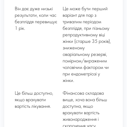
Він дає дуже низькі
Це може бути перший
результати, коли час
варіант для пар з
безпліддя перевищує
тривалим періодом
1 рік.
безпліддя, при пізньому
репродуктивному віці
жінки (старше 35 років),
зниженому
оваріальному резерві,
помірном/вираженим
чоловічим фактором чи
при ендометріозі у
жінки.
Це більш доступно,
Фінансова складова
якщо врахувати
вище, хоча вона більш
вартість лікування.
доступна, якщо
врахувати вартість
живонародження і
скорочення часу,