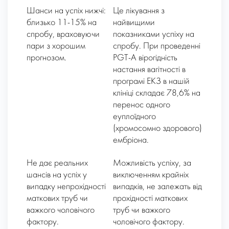
Шанси на успіх нижчі:
Це лікування з
близько 11-15% на
найвищими
спробу, враховуючи
показниками успіху на
пари з хорошим
спробу. При проведенні
прогнозом.
PGT-A вірогідність
настання вагітності в
програмі ЕКЗ в нашій
клініці складає 78,6% на
перенос одного
еуплоїдного
(хромосомно здорового)
ембріона.
Не дає реальних
Можливість успіху, за
шансів на успіх у
виключенням крайніх
випадку непрохідності
випадків, не залежать від
маткових труб чи
прохідності маткових
важкого чоловічого
труб чи важкого
фактору.
чоловічого фактору.