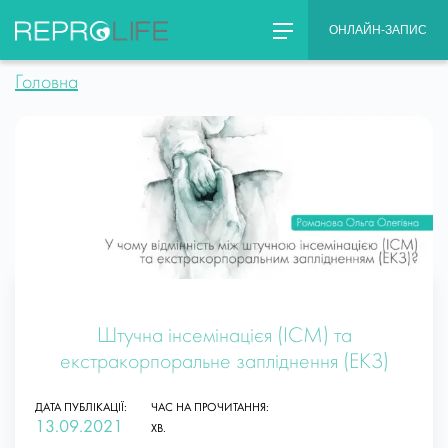
Skip
ОНЛАЙН-ЗАПИС
to
content
Головна
Штучна інсемінацієя (ІСМ) та
екстракорпоральне запліднення (ЕКЗ)
ДАТА ПУБЛІКАЦІЇ:
ЧАС НА ПРОЧИТАННЯ:
13.09.2021
ХВ.