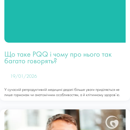
Що таке PQQ і чому про нього так
багато говорять?
19/01/2026
У сучасній репродуктивній медицині дедалі більше уваги приділяється не
лише гормонам чи анатомічним особливостям, а й клітинному здоров’ю.