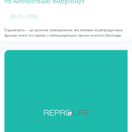
та імплантацію ембріону?
28/01/2026
Ендометріоз — це хронічне захворювання, яке впливає на репродуктивну
функцію жінки та є однією з найпоширеніших причин жіночого безпліддя.