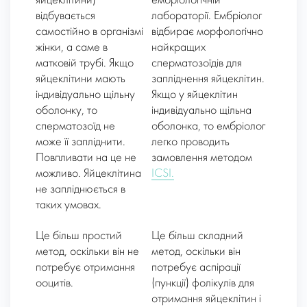
яйцеклітини)
ембріологічній
відбувається
лабораторії. Ембріолог
самостійно в організмі
відбирає морфологічно
жінки, а саме в
найкращих
матковій трубі. Якщо
сперматозоїдів для
яйцеклітини мають
запліднення яйцеклітин.
індивідуально щільну
Якщо у яйцеклітин
оболонку, то
індивідуально щільна
сперматозоїд не
оболонка, то ембріолог
може її запліднити.
легко проводить
Повпливати на це не
замовлення методом
можливо. Яйцеклітина
ICSI.
не запліднюється в
таких умовах.
Це більш простий
Це більш складний
метод, оскільки він не
метод, оскільки він
потребує отримання
потребує аспірації
ооцитів.
(пункції) фолікулів для
отримання яйцеклітин і