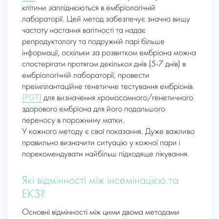
клітини запліднюються в ембріологічній
лабораторії. Цей метод забезпечує значно вищу
частоту настання вагітності та надає
репродуктологу та подружній парі більше
інформації, оскільки за розвитком ембріона можна
спостерігати протягом декількох днів (5-7 днів) в
ембріологічній лабораторії, провести
преімплантаційне генетичне тестування ембріонів
(PGT)
для визначення хромосомного/генетичного
здорового ембріона для його подальшого
переносу в порожнину матки.
У кожного методу є свої показання. Дуже важливо
правильно визначити ситуацію у кожної пари і
порекомендувати найбільш підходяще лікування.
Які відмінності між інсемінацією та
ЕКЗ?
Основні відмінності між цими двома методами