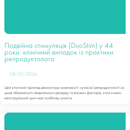
Подвійна стимуляція (DuoStim) у 44
роки: клінічний випадок із практики
репродуктолога
08/02/2026
Цей клінічний приклад демонструє можливості сучасної репродуктології за
умов обмеженого оваріального резерву та вікових факторів, коли кожен
менструальний цикл має особливу цінність.