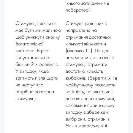
їхнього запліднення в
лабораторії.
Стимуляція яєчників
Стимуляція яєчників
має бути мінімальною
направлена на
щоб уникнути ризику
отримання достатньої
багатоплідної
кількості яйцеклітин
вагітності. В ріст
(близько 15). Це дає
запускається не
нам можливість з однієї
більше 2-х фолікулів.
стимуляції отримати
У випадку, якщо
достатню кількість
вагітність після цього
ємбріонів, зберегти їх, і в
не наступила,
майбутньому планувати
потрібна повторна
вагітність, не вдаючись
стимуляція.
до повторної стимуляції,
оскільки в пари в цьому
випадку є збережені
ембріони, отримані в
більш молодому віці.