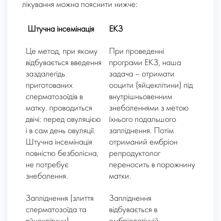
лікування можна пояснити нижче:
Штучна інсемінація
ЕКЗ
Це метод, при якому
При проведенні
відбувається введення
програми ЕКЗ, наша
заздалегідь
задача – отримати
приготованих
ооцити (яйцеклітини) під
сперматозоїдів в
внутрішньовенним
матку. проводиться
знеболеннями з метою
двічі: перед овуляцією
їхнього подальшого
і в сам день овуляції.
запліднення. Потім
Штучна інсемінація
отриманий ембріон
повністю безболісна,
репродуктолог
не потребує
переносить в порожнину
знеболення.
матки.
Запліднення (злиття
Запліднення
сперматозоїда та
відбувається в