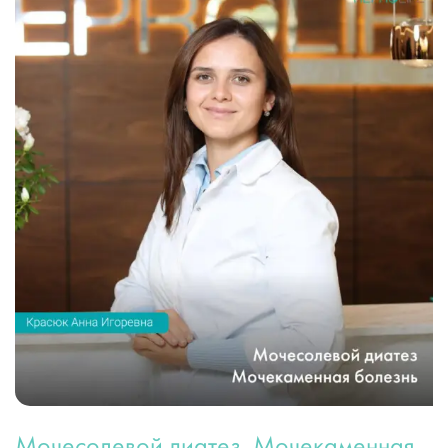
Мочесолевой диатез. Мочекаменная