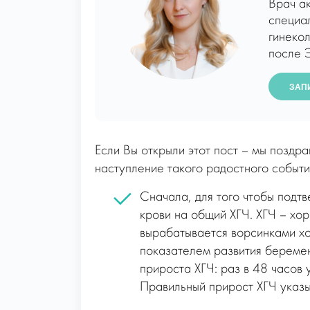
Врач а
специал
гинеко
после 
ЗАП
Если Вы открыли этот пост – мы поздр
наступление такого радостного событи
Сначала, для того чтобы подт
крови на общий ХГЧ. ХГЧ – хо
вырабатывается ворсинками хо
показателем развития беремен
прироста ХГЧ: раз в 48 часов
Правильный прирост ХГЧ указы