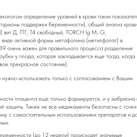
кологом определение уровней в крови таких показател
 гормоны поддержки беременности), общий анализ крови
 вит Д, ТТГ, Т4 свободный, TORCH Ig M, G;
 виде активной формы метафолина (метилфолат) в
В9 очень важен для правильного процесса разделения
рубки у плода, которая закладывается еще тогда, когда
вое прекрасное состояние).
ы нужно использовать только с согласованием с Вашим
ности плацента еще только формируется, и у эмбриона 
й защиты. Также не все медикаменты безопасны с точки
тому с самостоятельным использованием препаратов и д
ным.
еременности (до 12 недели) происходят значимые