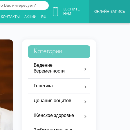
ЗВОНИТЕ
ОНЛАЙН-ЗАПИСЬ
НАМ
КОНТАКТЫ
АКЦИИ
RU
ует?
Категории
Ведение
беременности
Генетика
Донация ооцитов
Женское здоровье