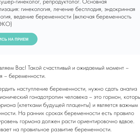
кушер-гинеколог, репродуктолог. Основная
изация: гинекология, лечение бесплодия, эндокринная
логия, ведение беременности (включая беременность
ЭКО)
ИСЬ НА ПРИЕМ
авляем Вас! Такой счастливый и ожидаемый момент –
я – беременности.
вердить наступление беременности, нужно сдать анализ
рионический гонадотропин человека – это гормон, котор
риона (клетками будущей плаценты) и является важным
ности. На ранних сроках беременности есть правило
 уровень гормона должен расти ориентировочно вдвое.
вает на правильное развитие беременности.