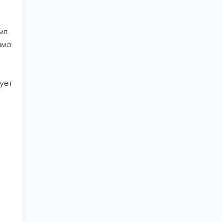
л.
имо
ует