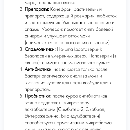
морс, отвары шиповника.
Препараты:
Канефрон: растительный
препарат, содержащий розмарин, любисток
и золототысячник. Уменьшает воспаление и
спазмы. Уролесан: помогает снять болевой
синдром и улучшает отток мочи
(применяется по согласованию с врачом).
Спазмолитики:
Но-шпа (дротаверин):
безопасен в умеренных дозах. Папаверин (в
свечах): снимает спазмы мочевого пузыря.
Антибиотики:
назначаются только после
бактериологического анализа мочи и
выявления чувствительности возбудителя к
препаратам.
Пробиотики:
после курса антибиотиков
важно поддержать микрофлору:
лактобактерии (Симбитер-2, Экобиол,
Энтерожермина, Бифидумбактерин):
способствуют нормализации микробиома
кишечника и снижают риск рецидива