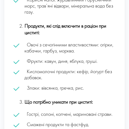
Корисні напої: журавлинний і брусничний
морс, трав’яні відвари, мінеральна вода без
газу.
Продукти, які слід включити в раціон при
циститі:
Овочі з сечогінними властивостями: огірки,
кабачки, гарбуз, морква.
Фрукти: кавун, диня, яблука, груші.
Кисломолочні продукти: кефір, йогурт без
добавок.
Злаки: вівсянка, гречка, рис.
Що потрібно уникати при циститі:
Гострі, солоні, копчені, мариновані страви.
Смажені продукти та фастфуд.