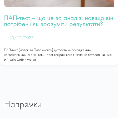
ПАП-тест – що це за аналіз, навіщо він
потрібен і як зрозуміти результати?
23/12/2025
ПАП-тест (мазок за Папаніколау) цитологічне дослідження—
найважливіший скринінговий тест для раннього виявлення патологічних змін
епітелію шийки матки
Напрямки