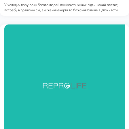
У холодну пору року багато людей помічають зміни: підвищений апетит,
потребу в довшому сні, зниження енергії та бажання більше відпочивати