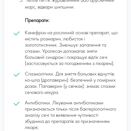
Тепле пиття: журавлинний або брусничний
морс, відвари шипшини.
Препарати:
Канефрон на рослинній основі препарат, що
містить розмарин, любисток і
золототисячник. Зменшує запалення та
спазми. Уролесан допомагає зняти
больовий синдром і покращує відтік сечі
(застосовується за погодженням з лікарем);
Спазмолітики. Для зняття больових відчуттів:
но-шпа (дротаверин): безпечний у помірних
дозах. Папаверин (у свічках): знімає спазми
сечового міхура.
Антибіотики. Лікування антибіотиками
призначається тільки після бактеріологічного
аналізу сечі та виявлення чутливості
збудника до препаратів за призначенням
лікаря;