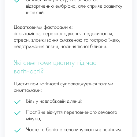
відторгненню ембріона, але сприяє розвитку
інфекцій.
Додатковими факторами є:
гіповітаміноз, переохолодження, недосипання,
стреси, зловживання смаженою та гострою їжею,
недотримання гігієни, носіння тісної білизни.
Які симптоми циститу під час
вагітності?
Цистит при вагітності супроводжується такими
симптомами:
Біль у надлобковій ділянці;
Постійне відчуття переповненого сечового
міхура;
Часте та болісне сечовипускання з печінням.