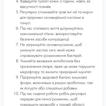
Відвідуйте туалет кожні 3 години, навіть за
відсутності позивів.
Регулярно споживайте трав’яні чаї та морси
для підтримки сечовидільної системи в
тонусі.
Під час статевого життя дотримуйтесь
максимальної гігієни, використовуйте
безпечні засоби контрацепції.
Не затримуйте сечовипускання, щоб
уникнути застою сечі, який може
спровокувати розмноження бактерій.
Уникайте вживання антибіотиків без
призначення лікаря, адже це може порушити
мікрофлору та знизити природний імунітет.
Підтримуйте здоровий баланс кишкової
флори, включивши в раціон пробіотики, такі
як йогурти або спеціальні добавки.
Під час сидячої роботи робіть регулярні
перерви для легкої розминки, щоб
покращити кровообіг у тазовій області.