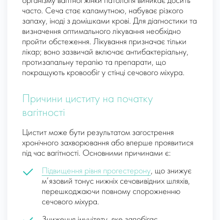
організму вагітної жінки патологія виникає досить
часто. Сеча стає каламутною, набуває різкого
запаху, іноді з домішками крові. Для діагностики та
визначення оптимального лікування необхідно
пройти обстеження. Лікування призначає тільки
лікар; воно зазвичай включає антибактеріальну,
протизапальну терапію та препарати, що
покращують кровообіг у стінці сечового міхура.
Причини циститу на початку
вагітності
Цистит може бути результатом загострення
хронічного захворювання або вперше проявитися
під час вагітності. Основними причинами є:
Підвищення рівня прогестерону
, що знижує
м’язовий тонус нижніх сечовивідних шляхів,
перешкоджаючи повному спорожненню
сечового міхура.
Зниження імунітету, яке запобігає