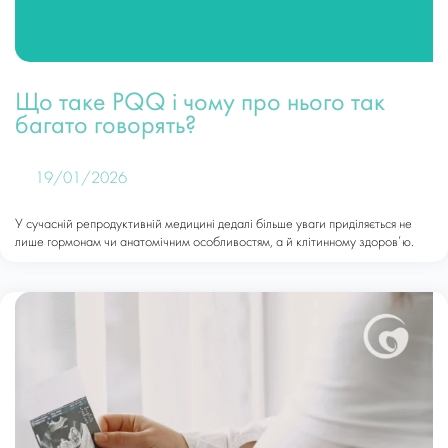
Що таке PQQ і чому про нього так
багато говорять?
19/01/2026
У сучасній репродуктивній медицині дедалі більше уваги приділяється не
лише гормонам чи анатомічним особливостям, а й клітинному здоров’ю.