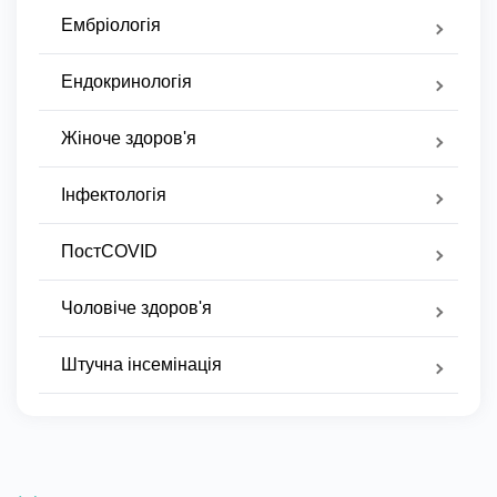
Ембріологія
Ендокринологія
Жіноче здоров'я
Інфектологія
ПостCOVID
Чоловіче здоров'я
Штучна інсемінація