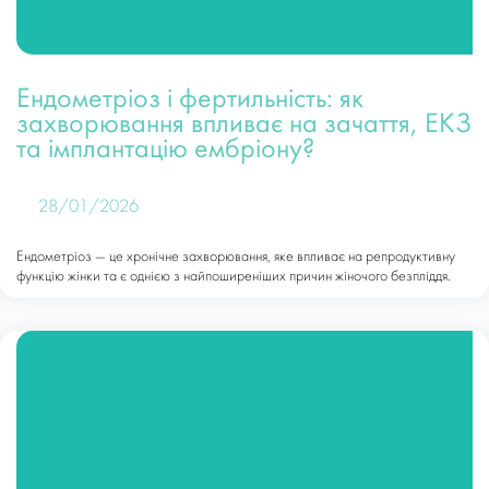
Ендометріоз і фертильність: як
захворювання впливає на зачаття, ЕКЗ
та імплантацію ембріону?
28/01/2026
Ендометріоз — це хронічне захворювання, яке впливає на репродуктивну
функцію жінки та є однією з найпоширеніших причин жіночого безпліддя.