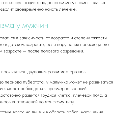
ы и консультации с андрологом могут помочь выявить
позволит своевременно начать лечение.
зма у мужчин
ваться в зависимости от возраста и степени тяжести
же в детском возрасте, если нарушения происходят до
м возрасте — после полового созревания.
 проявляться двуполым развитием органов.
до периода пубертата, у мальчика может не развиваться
ие: может наблюдаться чрезмерно высокий
статочно развитая грудная клетка, плечевой пояс, а
жировых отложений по женскому типу.
ствие волос на лице и в области лобка, нарушение