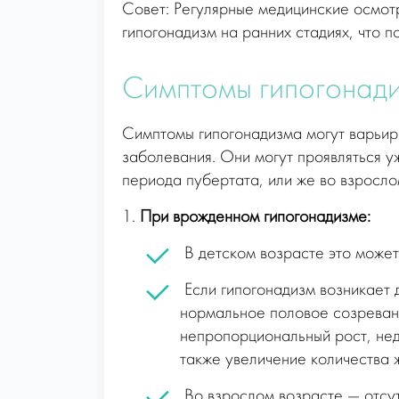
Совет: Регулярные медицинские осмотр
гипогонадизм на ранних стадиях, что 
Симптомы гипогонади
Симптомы гипогонадизма могут варьиро
заболевания. Они могут проявляться у
периода пубертата, или же во взросло
1.
При врожденном гипогонадизме:
В детском возрасте это может
Если гипогонадизм возникает 
нормальное половое созреван
непропорциональный рост, недо
также увеличение количества 
Во взрослом возрасте — отсут