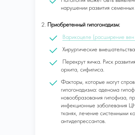
Патология может быть выявлена
нарушении развития семенных 
2.
Приобретенный гипогонадизм:
Варикоцеле (расширение вен 
Хирургические вмешательства 
Перекрут яичка. Риск развити
орхита, сифилиса.
Факторы, которые могут спро
гипогонадизма: аденома гипоф
новообразования гипофиза, п
инфекционные заболевания ЦНС
тканях, лечение системными к
антидепрессантов.