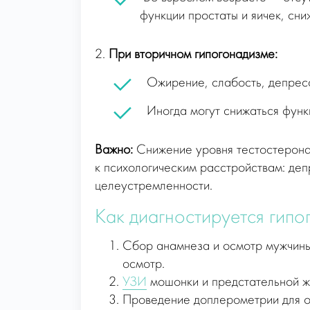
функции простаты и яичек, сн
2.
При вторичном гипогонадизме:
Ожирение, слабость, депресс
Иногда могут снижаться функц
Важно:
Снижение уровня тестостерона 
к психологическим расстройствам: деп
целеустремленности.
Как диагностируется гип
Сбор анамнеза и осмотр мужчины
осмотр.
УЗИ
мошонки и предстательной же
Проведение доплерометрии для оц