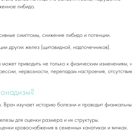
иженное либидо.
ивные симптомы, снижение либидо и потенции.
ии других желез (щитовидной, надпочечников).
может приводить не только к физическим изменениям, н
рессии, нервозности, перепадам настроения, отсутстви
огонадизм?
. Врач изучает историю болезни и проводит физикальны
лезы для оценки размера и их структуры.
енки кровоснабжения в семенных канатиках и яичках.