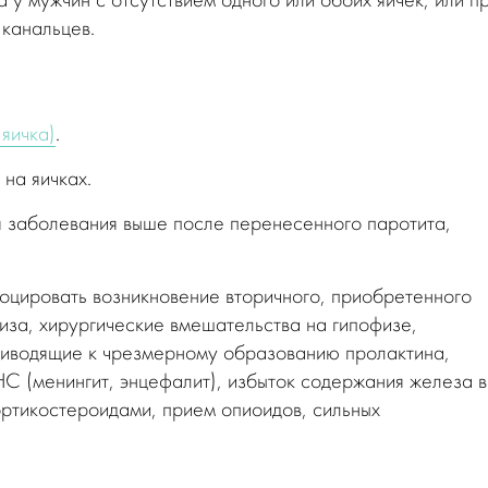
 у мужчин с отсутствием одного или обоих яичек, или п
канальцев.
яичка)
.
на яичках.
я заболевания выше после перенесенного паротита,
воцировать возникновение
вторичного, приобретенного
иза, хирургические вмешательства на гипофизе,
риводящие к чрезмерному образованию пролактина,
 (менингит, энцефалит), избыток содержания железа в
ортикостероидами, прием опиоидов, сильных