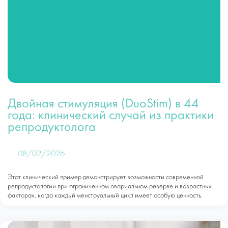
Двойная стимуляция (DuoStim) в 44
года: клинический случай из практики
репродуктолога
08/02/2026
Этот клинический пример демонстрирует возможности современной
репродуктологии при ограниченном овариальном резерве и возрастных
факторах, когда каждый менструальный цикл имеет особую ценность.