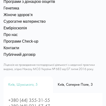
Програми з донацією ооцитів
Генетика
Жіноче здоров’я
Сурогатне материнство
Ембріоскопія
Про нас
Програми Check-up
Контакти
Публічний договір
Ліцензія на провадження господарської діяльності з медичної практики
видана, згідно Наказу МОЗ України № 683 від 07 липня 2016 року.
Київ, Шумського, 5
Київ, Саперне Поле, 3
+380 (44) 355-31-55