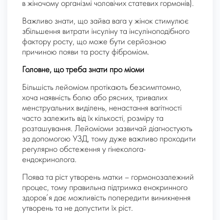
в жіночому організмі чоловічих статевих гормонів).
Важливо знати, що зайва вага у жінок стимулює
збільшення витрати інсуліну та інсуліноподібного
фактору росту, що може бути серйозною
причиною появи та росту фіброміом.
Головне, що треба знати про міоми
Більшість лейоміом протікають безсимптомно,
хоча наявність болю або рясних, тривалих
менструальних виділень, ненастання вагітності
часто залежить від їх кількості, розміру та
розташування. Лейоміоми зазвичай діагностують
за допомогою УЗД, тому дуже важливо проходити
регулярно обстеження у гінеколога-
ендокринолога.
Поява та ріст утворень матки – гормонозалежний
процес, тому правильна підтримка енокринного
здоров’я дає можливість попередити виникнення
утворень та не допустити їх ріст.