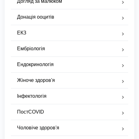
Догляд за малюком
Донація ооцитів
ЕКЗ
Ембріологія
Ендокринологія
Жіноче здоров'я
Інфектологія
ПостCOVID
Чоловіче здоров'я