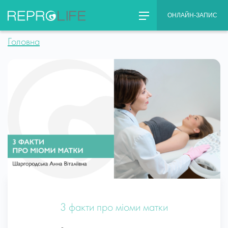
Skip
ОНЛАЙН-ЗАПИС
to
content
Головна
3 факти про міоми матки