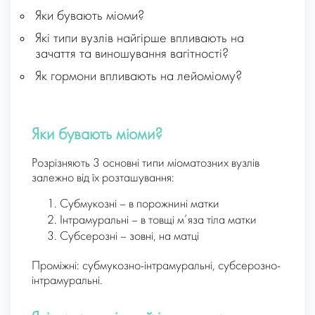
Яки бувають міоми?
Які типи вузлів найгірше впливають на
зачаття та виношування вагітності?
Як гормони впливають на лейоміому?
Яки бувають міоми?
Розрізняють 3 основні типи міоматозних вузлів
залежно від їх розташування:
Субмукозні – в порожнині матки
Інтрамуральні – в товщі м’яза тіла матки
Субсерозні – зовні, на матці
Проміжні: субмукозно-інтрамуральні, субсерозно-
інтрамуральні.