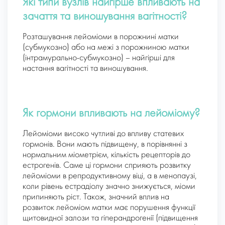
Які типи вузлів найгірше впливають на
зачаття та виношування вагітності?
Розташування лейоміоми в порожнині матки
(субмукозно) або на межі з порожниною матки
(інтрамурально-субмукозно) – найгірші для
настання вагітності та виношування.
Як гормони впливають на лейоміому?
Лейоміоми високо чутливі до впливу статевих
гормонів. Вони мають підвищену, в порівнянні з
нормальним міометрієм, кількість рецепторів до
естрогенів. Саме ці гормони сприяють розвитку
лейоміоми в репродуктивному віці, а в менопаузі,
коли рівень естрадіолу значно знижується, міоми
припиняють ріст. Також, значний вплив на
розвиток лейоміом матки має порушення функції
щитовидної залози та гіперандрогенії (підвищення