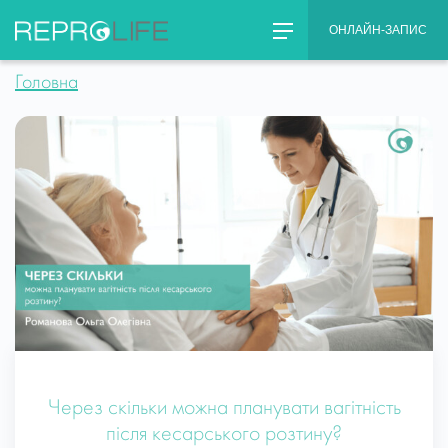
Skip
ОНЛАЙН-ЗАПИС
to
content
Головна
Через скільки можна планувати вагітність
після кесарського розтину?