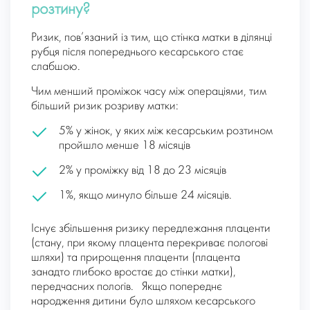
розтину?
Ризик, пов’язаний із тим, що стінка матки в ділянці
рубця після попереднього кесарського стає
слабшою.
Чим менший проміжок часу між операціями, тим
більший ризик розриву матки:
5% у жінок, у яких між кесарським розтином
пройшло менше 18 місяців
2% у проміжку від 18 до 23 місяців
1%, якщо минуло більше 24 місяців.
Існує збільшення ризику передлежання плаценти
(стану, при якому плацента перекриває пологові
шляхи) та прирощення плаценти (плацента
занадто глибоко вростає до стінки матки),
передчасних пологів. Якщо попереднє
народження дитини було шляхом кесарського