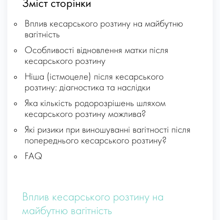
Зміст сторінки
Вплив кесарського розтину на майбутню
вагітність
Особливості відновлення матки після
кесарського розтину
Ніша (істмоцеле) після кесарського
розтину: діагностика та наслідки
Яка кількість родорозрішень шляхом
кесарського розтину можлива?
Які ризики при виношуванні вагітності після
попереднього кесарського розтину?
FAQ
Вплив кесарського розтину на
майбутню вагітність