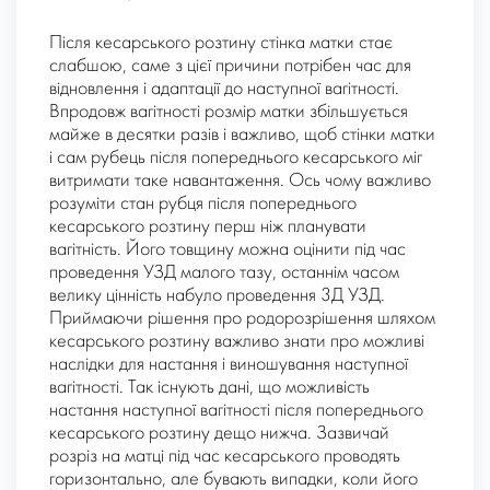
Після кесарського розтину стінка матки стає
слабшою, саме з цієї причини потрібен час для
відновлення і адаптації до наступної вагітності.
Впродовж вагітності розмір матки збільшується
майже в десятки разів і важливо, щоб стінки матки
і сам рубець після попереднього кесарського міг
витримати таке навантаження. Ось чому важливо
розуміти стан рубця після попереднього
кесарського розтину перш ніж планувати
вагітність. Його товщину можна оцінити під час
проведення УЗД малого тазу, останнім часом
велику цінність набуло проведення 3Д УЗД.
Приймаючи рішення про родорозрішення шляхом
кесарського розтину важливо знати про можливі
наслідки для настання і виношування наступної
вагітності. Так існують дані, що можливість
настання наступної вагітності після попереднього
кесарського розтину дещо нижча. Зазвичай
розріз на матці під час кесарського проводять
горизонтально, але бувають випадки, коли його