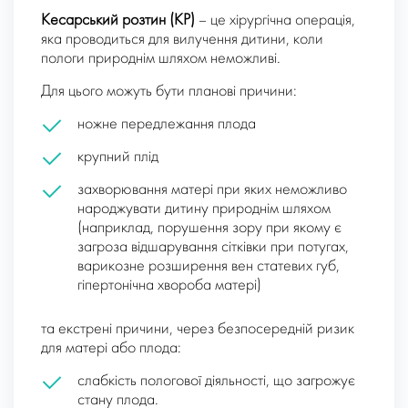
Кесарський розтин (КР)
– це хірургічна операція,
яка проводиться для вилучення дитини, коли
пологи природнім шляхом неможливі.
Для цього можуть бути
планові причини
:
ножне передлежання плода
крупний плід
захворювання матері при яких неможливо
народжувати дитину природнім шляхом
(наприклад, порушення зору при якому є
загроза відшарування сітківки при потугах,
варикозне розширення вен статевих губ,
гіпертонічна хвороба матері)
та
екстрені причини
, через безпосередній ризик
для матері або плода:
слабкість пологової діяльності, що загрожує
стану плода.