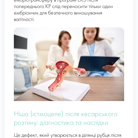
ембріотрансферу в програмі ЕКЗ після
попереднього КР слід переносити тільки один
ембріончик для безпечного виношування
вагітності.
Ніша (істмоцеле) після кесарського
розтину: діагностика та наслідки
Це дефект, який утворюється в ділянці рубця після