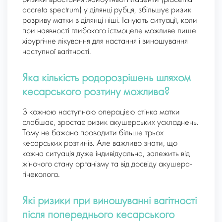
accreta spectrum) у ділянці рубця, збільшує ризик
розриву матки в ділянці ніші. Існують ситуації, коли
при наявності глибокого істмоцеле можливе лише
хірургічне лікування для настання і виношування
наступної вагітності.
Яка кількість родорозрішень шляхом
кесарського розтину можлива?
З кожною наступною операцією стінка матки
слабшає, зростає ризик акушерських ускладнень.
Тому не бажано проводити більше трьох
кесарських розтинів. Але важливо знати, що
кожна ситуація дуже індивідуальна, залежить від
жіночого стану організму та від досвіду акушера-
гінеколога.
Які ризики при виношуванні вагітності
після попереднього кесарського