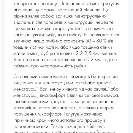
кесарського розтину. Найчастіше він має трикутну
або овальну форму і заповнений рідиною. Ця
рідина являє собою залишки менструальних
виділень після попередніх менструацій, через те
що матка не може скорочуватися в цьому місці і
забезпечувати вихід цього вмісту. Ніша вважається
великою, якщо глибина становить 50 – 80 % від
товщини стінки матки, або якщо товщина стінки
матки в місці рубця становить 2,2-2,5 мм і менше.
Якщо товщина стінки матки менша 0,2 мм, тоді це
свідчить про неспроможність рубця.
Основними симптомами ніші можуть бути кров’яні
виділення між менструаціями, рясні або тривалі
менструації, болі внизу живота під час овуляції або
менструації, дискомфорт в ділянці сечового міхура.
Інколи симптоми відсутні. Істмоцеле впливає на
можливість настання вагітності, оскільки створює
порушення мікрофлори і слугує можливою
причиною хронічного запального процесу в
порожнині матки. Також істмоцеле збільшує
ризики вростання майбутньої плаценти (placenta