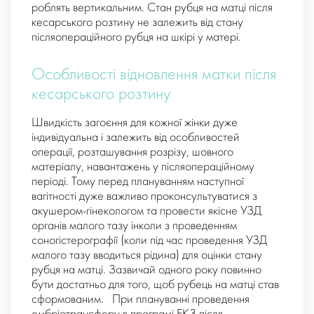
роблять вертикальним. Стан рубця на матці після
кесарського розтину не залежить від стану
післяопераційного рубця на шкірі у матері.
Особливості відновлення матки після
кесарського розтину
Швидкість загоєння для кожної жінки дуже
індивідуальна і залежить від особливостей
операції, розташування розрізу, шовного
матеріалу, навантажень у післяопераційному
періоді. Тому перед плануванням наступної
вагітності дуже важливо проконсультуватися з
акушером-гінекологом та провести якісне УЗД
органів малого тазу інколи з проведенням
соногістерографії (коли під час проведення УЗД
малого тазу вводиться рідина) для оцінки стану
рубця на матці. Зазвичай одного року повинно
бути достатньо для того, щоб рубець на матці став
сформованим. При плануванні проведення