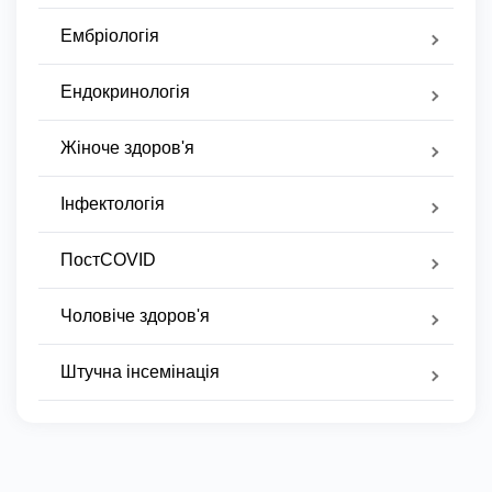
Ембріологія
Ендокринологія
Жіноче здоров'я
Інфектологія
ПостCOVID
Чоловіче здоров'я
Штучна інсемінація