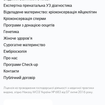
Експертна пренатальна УЗ діагностика
Відкладене материнство: кріоконсервація яйцеклітин
Кріоконсервація сперми
Програми з донацією ооцитів
Генетика
Жіноче здоров’я
Сурогатне материнство
Ембріоскопія
Про нас
Програми Check-up
Контакти
Публічний договір
Ліцензія на провадження господарської діяльності з медичної практики
видана, згідно Наказу МОЗ України № 683 від 07 липня 2016 року.