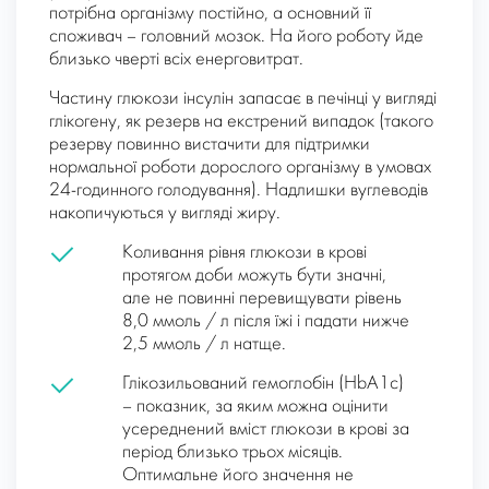
потрібна організму постійно, а основний її
споживач – головний мозок. На його роботу йде
близько чверті всіх енерговитрат.
Частину глюкози інсулін запасає в печінці у вигляді
глікогену, як резерв на екстрений випадок (такого
резерву повинно вистачити для підтримки
нормальної роботи дорослого організму в умовах
24-годинного голодування). Надлишки вуглеводів
накопичуються у вигляді жиру.
Коливання рівня глюкози в крові
протягом доби можуть бути значні,
але не повинні перевищувати рівень
8,0 ммоль / л після їжі і падати нижче
2,5 ммоль / л натще.
Глікозильований гемоглобін (HbA1c)
– показник, за яким можна оцінити
усереднений вміст глюкози в крові за
період близько трьох місяців.
Оптимальне його значення не