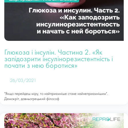
Глюкоза і інсулін. Частина 2. «Як
запідозрити інсулінорезистентність і
почати з нею боротися»
26/03/2021
"Якщо перейдеш міру, то найприємніше стане найнеприємнішим".
Демокріт, давньогрецький філософ