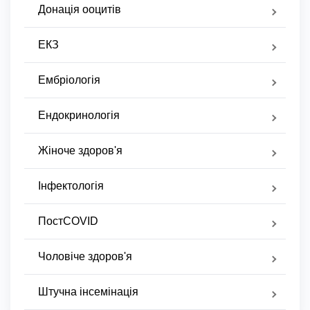
Донація ооцитів
ЕКЗ
Ембріологія
Ендокринологія
Жіноче здоров'я
Інфектологія
ПостCOVID
Чоловіче здоров'я
Штучна інсемінація