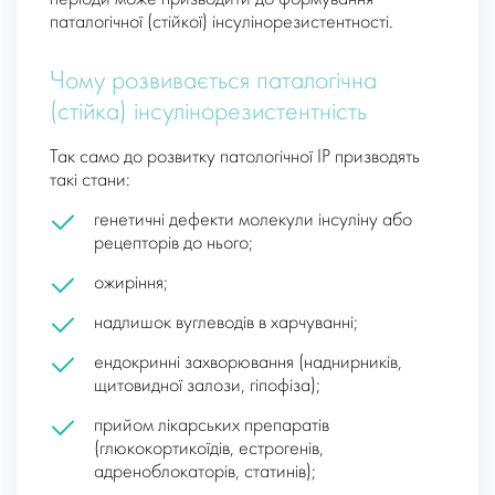
паталогічної (стійкої) інсулінорезистентності.
Чому розвивається паталогічна
(стійка) інсулінорезистентність
Так само до розвитку патологічної ІР призводять
такі стани:
генетичні дефекти молекули інсуліну або
рецепторів до нього;
ожиріння;
надлишок вуглеводів в харчуванні;
ендокринні захворювання (наднирників,
щитовидної залози, гіпофіза);
прийом лікарських препаратів
(глюкокортикоїдів, естрогенів,
адреноблокаторів, статинів);