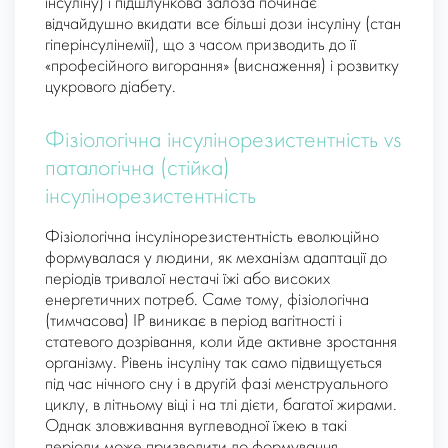
інсуліну) і підшлункова залоза починає
відчайдушно вкидати все більші дози інсуліну (стан
гіперінсулінемії), що з часом призводить до її
«професійного вигорання» (виснаження) і розвитку
цукрового діабету.
Фізіологічна інсулінорезистентність vs
паталогічна (стійка)
інсулінорезистентність
Фізіологічна інсулінорезистентність еволюційно
формувалася у людини, як механізм адаптації до
періодів тривалої нестачі їжі або високих
енергетичних потреб. Саме тому, фізіологічна
(тимчасова) ІР виникає в період вагітності і
статевого дозрівання, коли йде активне зростання
організму. Рівень інсуліну так само підвищується
під час нічного сну і в другій фазі менструального
циклу, в літньому віці і на тлі дієти, багатої жирами.
Однак зловживання вуглеводної їжею в такі
періоди може призводити до формування