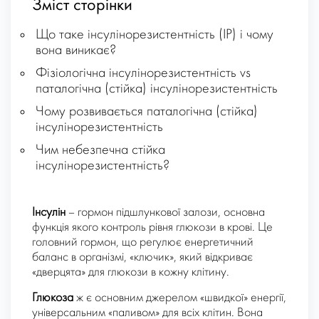
Зміст сторінки
Що таке інсулінорезистентність (ІР) і чому
вона виникає?
Фізіологічна інсулінорезистентність vs
паталогічна (стійка) інсулінорезистентність
Чому розвивається паталогічна (стійка)
інсулінорезистентність
Чим небезпечна стійка
інсулінорезистентність?
Інсулін
– гормон підшлункової залози, основна
функція якого контроль рівня глюкози в крові. Це
головний гормон, що регулює енергетичний
баланс в організмі, «ключик», який відкриває
«дверцята» для глюкози в кожну клітину.
Глюкоза
ж є основним джерелом «швидкої» енергії,
універсальним «паливом» для всіх клітин. Вона