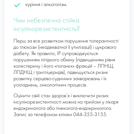
куріння і алкоголізм.
Чим небезпечна стійка
інсулінорезистентність?
Перш за все розвитком порушення толерантності
до глюкози (неадекватної її утилізації) і цукрового
діабету. Як правило, ІР супроводжується
порушенням ліпідного обміну (підвищенням рівня
холестерину і його «поганих» фракцій – ЛПНЩ,
ЛПДНЩ і тригліцеридів), підвищується ризик
розвитку серцево-судинних захворювань і їх
ускладнень, онкологічних процесів.
Оцінити свій стан здоров’я і виключити ризик
інсулінорезистентності можна на прийомі у лікаря
ендокринолога або гінеколога-ендокринолога.
Запис за телефоном клініки 044-355-3155.