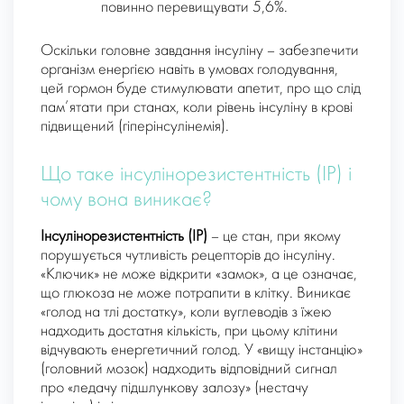
повинно перевищувати 5,6%.
Оскільки головне завдання інсуліну – забезпечити
організм енергією навіть в умовах голодування,
цей гормон буде стимулювати апетит, про що слід
пам’ятати при станах, коли рівень інсуліну в крові
підвищений (гіперінсулінемія).
Що таке інсулінорезистентність (ІР) і
чому вона виникає?
Інсулінорезистентність (ІР)
– це стан, при якому
порушується чутливість рецепторів до інсуліну.
«Ключик» не може відкрити «замок», а це означає,
що глюкоза не може потрапити в клітку. Виникає
«голод на тлі достатку», коли вуглеводів з їжею
надходить достатня кількість, при цьому клітини
відчувають енергетичний голод. У «вищу інстанцію»
(головний мозок) надходить відповідний сигнал
про «ледачу підшлункову залозу» (нестачу