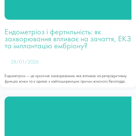
Ендометріоз і фертильність: як
захворювання впливає на зачаття, ЕКЗ
та імплантацію ембріону?
28/01/2026
Ендометріоз — це хронічне захворювання, яке впливає на репродуктивну
функцію жінки та є однією з найпоширеніших причин жіночого безпліддя.