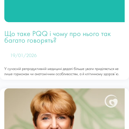
Що таке PQQ і чому про нього так
багато говорять?
19/01/2026
У сучасній репродуктивній медицині дедалі більше уваги приділяється не
лише гормонам чи анатомічним особливостям, а й клітинному здоров’ю.