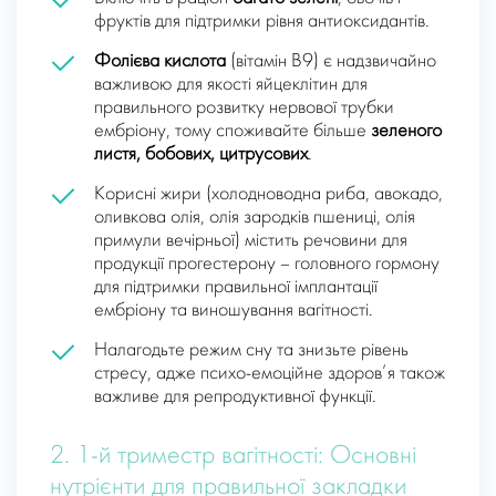
фруктів для підтримки рівня антиоксидантів.
Фолієва кислота
(вітамін B9) є надзвичайно
важливою для якості яйцеклітин для
правильного розвитку нервової трубки
ембріону, тому споживайте більше
зеленого
листя, бобових, цитрусових
.
Корисні жири (холодноводна риба, авокадо,
оливкова олія, олія зародків пшениці, олія
примули вечірньої) містить речовини для
продукції прогестерону – головного гормону
для підтримки правильної імплантації
ембріону та виношування вагітності.
Налагодьте режим сну та знизьте рівень
стресу, адже психо-емоційне здоров’я також
важливе для репродуктивної функції.
2. 1-й триместр вагітності: Основні
нутрієнти для правильної закладки