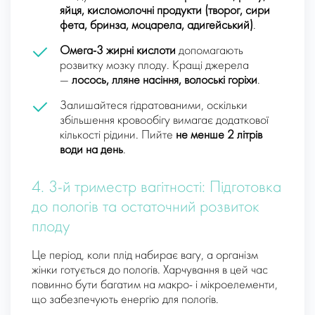
яйця, кисломолочні продукти (творог, сири
фета, бринза, моцарела, адигейський)
.
Омега-3 жирні кислоти
допомагають
розвитку мозку плоду. Кращі джерела
—
лосось, лляне насіння, волоські горіхи
.
Залишайтеся гідратованими, оскільки
збільшення кровообігу вимагає додаткової
кількості рідини. Пийте
не менше 2 літрів
води на день
.
4. 3-й триместр вагітності: Підготовка
до пологів та остаточний розвиток
плоду
Це період, коли плід набирає вагу, а організм
жінки готується до пологів. Харчування в цей час
повинно бути багатим на макро- і мікроелементи,
що забезпечують енергію для пологів.