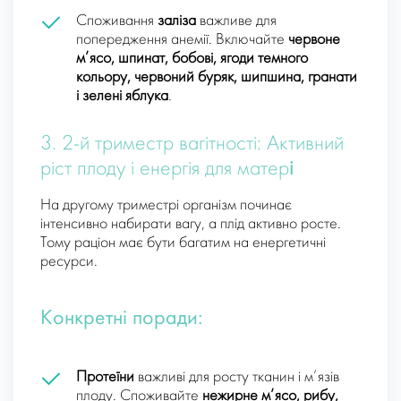
Споживання
заліза
важливе для
попередження анемії. Включайте
червоне
м’ясо, шпинат, бобові, ягоди темного
кольору, червоний буряк, шипшина, гранати
і зелені яблука
.
3. 2-й триместр вагітності: Активний
ріст плоду і енергія для матер
і
На другому триместрі організм починає
інтенсивно набирати вагу, а плід активно росте.
Тому раціон має бути багатим на енергетичні
ресурси.
Конкретні поради:
Протеїни
важливі для росту тканин і м’язів
плоду. Споживайте
нежирне м’ясо, рибу,