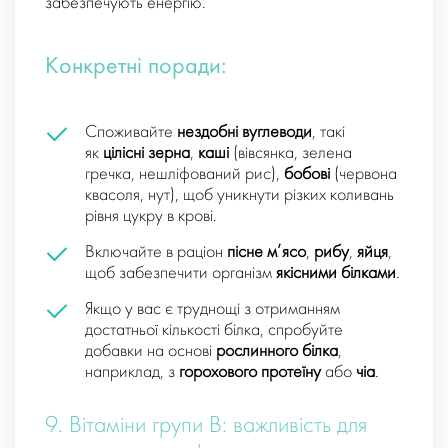
забезпечують енергію.
Конкретні поради:
Споживайте
нездобні вуглеводи
, такі
як
цілісні зерна
,
каші
(вівсянка, зелена
гречка, нешліфований рис),
бобові
(червона
квасоля, нут), щоб уникнути різких коливань
рівня цукру в крові.
Включайте в раціон
пісне м’ясо
,
рибу
,
яйця
,
щоб забезпечити організм
якісними білками
.
Якщо у вас є труднощі з отриманням
достатньої кількості білка, спробуйте
добавки на основі
рослинного білка
,
наприклад, з
горохового протеїну
або
чіа
.
9. Вітаміни групи B: важливість для