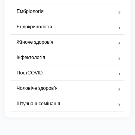
Ембріологія
Ендокринологія
Жіноче здоров'я
Інфектологія
ПостCOVID
Чоловіче здоров'я
Штучна інсемінація