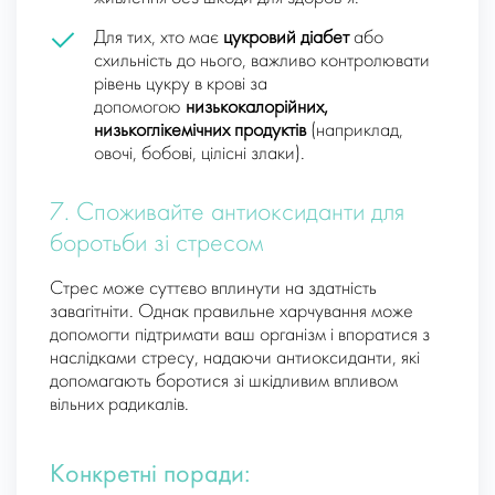
Для тих, хто має
цукровий діабет
або
схильність до нього, важливо контролювати
рівень цукру в крові за
допомогою
низькокалорійних,
низькоглікемічних продуктів
(наприклад,
овочі, бобові, цілісні злаки).
7. Споживайте антиоксиданти для
боротьби зі стресом
Стрес може суттєво вплинути на здатність
завагітніти. Однак правильне харчування може
допомогти підтримати ваш організм і впоратися з
наслідками стресу, надаючи антиоксиданти, які
допомагають боротися зі шкідливим впливом
вільних радикалів.
Конкретні поради: