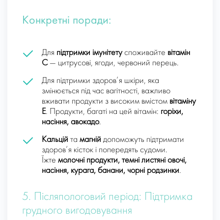
Конкретні поради:
Для
підтримки імунітету
споживайте
вітамін
C
— цитрусові, ягоди, червоний перець.
Для підтримки здоров’я шкіри, яка
змінюється під час вагітності, важливо
вживати продукти з високим вмістом
вітаміну
E
. Продукти, багаті на цей вітамін:
горіхи,
насіння, авокадо
.
Кальцій
та
магній
допоможуть підтримати
здоров’я кісток і попередять судоми.
Їжте
молочні продукти, темні листяні овочі,
насіння, курага, банани, чорні родзинки
.
5. Післяпологовий період: Підтримка
грудного вигодовування