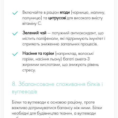
Включайте в раціон
ягоди
(чорницю, малину,
полуницю) та
цитрусові
для високого вмісту
вітаміну C.
Зелений чай
— потужний антиоксидант, що
містить поліфеноли, які підтримують імунітет і
сприяють зниженню запальних процесів.
Насіння та горіхи
(наприклад, волоські
горіхи, насіння льону) багаті омега-3
жирними кислотами, що знижують рівень
стресу.
8. Збалансоване споживання білків і
вуглеводів
Білки та вуглеводи є основою раціону, проте
важливо дотримуватися балансу між ними. Білки
необхідні для будівництва тканин, а вуглеводи