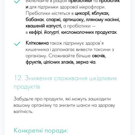
Включайте в раціон
пребіотики
та
пробіотик
и
для підтримки здорової мікрофлори.
Пребіотики містяться в
цикорії, яблуках,
бабанах
,
спаржі, артишоку,
лляному насінні,
квашеній капусті,
а пробіотики —
в
кефірі
,
йогурті
,
кисломолочн
их продуктах
.
Клітковина
також підтримує здоров’я
кишечника і допомагає вивести токсини з
організму. Споживайте більше
овочів,
фруктів, цілісних злаків, зерна чіа
.
12. Зниження споживання шкідливих
продуктів
Забудьте про продукти, які можуть зашкодити
вашому організму та знизити шанси на здорову
вагітність.
Конкретні поради: