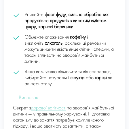
Уникайте
фаст-фуду
,
сильно оброблених
продуктів
та
продуктів з високим вмістом
цукру, харчові барвники
.
Обмежте споживання
кофеїну
і
виключіть
алкоголь
, оскільки ці речовини
можуть знизити якість яйцеклітин і сперми, а
також впливати на здоров’я майбутньої
дитини.
Якщо вам важко відмовитися від солодощів,
вибирайте натуральні
фрукти
або
горіхи
я
к
альтернативу.
Висновок
Секрет з
дорової вагітності
та здоров’я майбутньої
дитини — у правильному харчуванні. Підготовка
організму до зачаття потребує комплексного
підходу, і ваша здатність завагітніти, а також