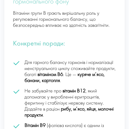
гормонального фону
Вітаміни групи B грають вирішальну роль у
регулюванні гормонального балансу, що
безпосередньо впливає на здатність завагітніти.
Конкретні поради:
Для гарного балансу гормонів і нормалізації
менструального циклу споживайте продукти,
багаті
вітаміном B6
. Це —
куряче м’ясо,
банани, картопля
.
Не забувайте про
вітамін B12
, який
допомагає у виробленні еритроцитів,
феритину і стабілізує нервову систему.
Додайте в раціон
рибу, м’ясо, яйця, молочні
продукти
.
Вітамін B9
(фолієва кислота) є одним із