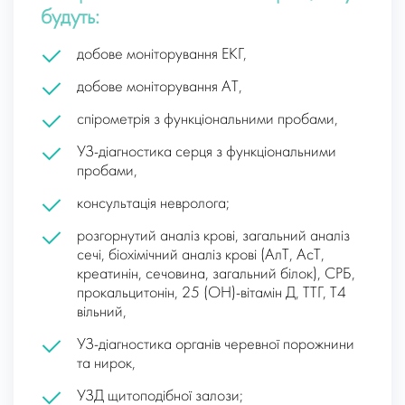
будуть:
добове моніторування ЕКГ,
добове моніторування АТ,
спірометрія з функціональними пробами,
УЗ-діагностика серця з функціональними
пробами,
консультація невролога;
розгорнутий аналіз крові, загальний аналіз
сечі, біохімічний аналіз крові (АлТ, АсТ,
креатинін, сечовина, загальний білок), СРБ,
прокальцитонін, 25 (OH)-вітамін Д, ТТГ, Т4
вільний,
УЗ-діагностика органів черевної порожнини
та нирок,
УЗД щитоподібної залози;