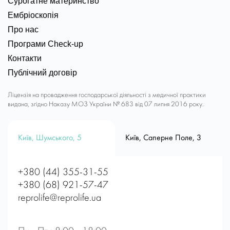
Сурогатне материнство
Ембріоскопія
Про нас
Програми Check-up
Контакти
Публічний договір
Ліцензія на провадження господарської діяльності з медичної практики
видана, згідно Наказу МОЗ України № 683 від 07 липня 2016 року.
Київ, Шумського, 5
Київ, Саперне Поле, 3
+380 (44) 355-31-55
+380 (68) 921-57-47
reprolife@reprolife.ua