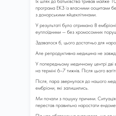
Їх шлях до батьківства тривав майже 10 
програма ЕКЗ із власними ооцитами б
з донорськими яйцеклітинами.
У результаті було отримано 8 ембріонів
еуплоїдними — без хромосомних пору
Здавалося б, цього достатньо для наро
Але репродуктивна медицина не завжди 
У попередньому медичному центрі дві в
на терміні 6–7 тижнів. Після цього вагі
Після, пара звернулася до нашого мед
ембріони, які залишились.
Ми почали з пошуку причини. Ситуація 
перестав правильно наростати ендомет