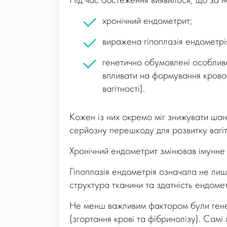
Під час обстеження виявилося, що за н
хронічний ендометрит;
виражена гіпоплазія ендометрі
генетично обумовлені особливо
впливати на формування кровоо
вагітності).
Кожен із них окремо міг знижувати ша
серйозну перешкоду для розвитку вагіт
Хронічний ендометрит змінював імунне
Гіпоплазія ендометрія означала не ли
структура тканини та здатність ендоме
Не менш важливим фактором були гене
(згортання крові та фібринолізу). Самі