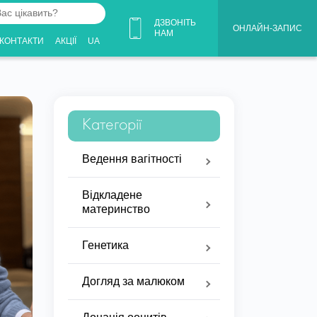
ДЗВОНІТЬ
ОНЛАЙН-ЗАПИС
НАМ
КОНТАКТИ
АКЦІЇ
UA
Категорії
Ведення вагітності
Відкладене
материнство
Генетика
Догляд за малюком