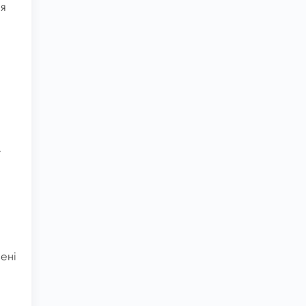
ня
.
ї
ені