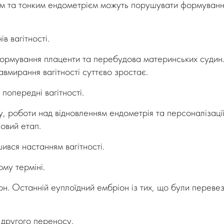
ям та тонким ендометрієм можуть порушувати формуван
в вагітності.
формування плаценти та перебудова материнських судин
вмирання вагітності суттєво зростає.
попередні вагітності.
у, роботи над відновленням ендометрія та персоналізаці
овий етап.
ився настанням вагітності.
му терміні.
. Останній еуплоїдний ембріон із тих, що були перевез
 другого переносу.