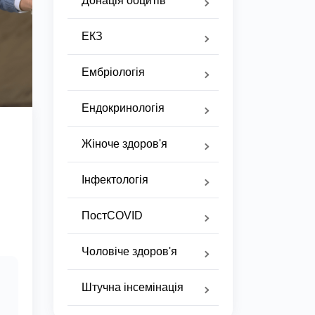
Донація ооцитів
ЕКЗ
Ембріологія
Ендокринологія
Жіноче здоров'я
Інфектологія
ПостCOVID
Чоловіче здоров'я
Штучна інсемінація