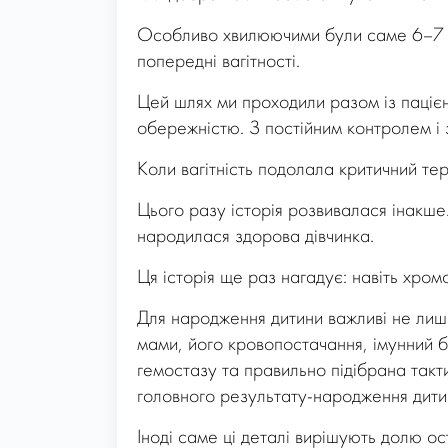
Особливо хвилюючими були саме 6–7 ти
попередні вагітності.
Цей шлях ми проходили разом із паціє
обережністю. З постійним контролем і 
Коли вагітність подолала критичний те
Цього разу історія розвивалася інакше
народилася здорова дівчинка.
Ця історія ще раз нагадує: навіть хро
Для народження дитини важливі не лиш
мами, його кровопостачання, імунний 
гемостазу та правильно підібрана такти
головного результату-народження дитин
Іноді саме ці деталі вирішують долю о