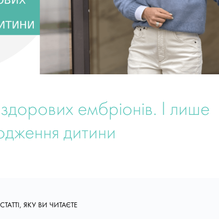
дорових ембріонів. І лише
одження дитини
СТАТТІ, ЯКУ ВИ ЧИТАЄТЕ