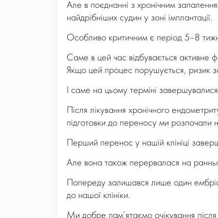
Але в поєднанні з хронічним запаленн
найдрібніших судин у зоні імплантації.
Особливо критичним є період 5–8 тижні
Саме в цей час відбувається активне 
Якщо цей процес порушується, ризик за
І саме на цьому терміні завершувалися 
Після лікування хронічного ендометрит
підготовки до переносу ми розпочали н
Перший перенос у нашій клініці заверш
Але вона також перервалася на ранньо
Попереду залишався лише один ембріон
до нашої клініки.
Ми добре пам’ятаємо очікування після