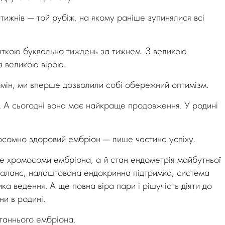
жнів — той рубіж, на якому раніше зупинялися всі
нткою буквально тиждень за тижнем. З великою
з великою вірою.
рмін, ми вперше дозволили собі обережний оптимізм.
. А сьогодні вона має найкраще продовження. У родині
мосомно здоровий ембріон — лише частина успіху.
е хромосоми ембріона, а й стан ендометрія майбутньої
баланс, налаштована ендокринна підтримка, система
ка ведення. А ще повна віра пари і рішучість діяти до
и в родині.
станнього ембріона.