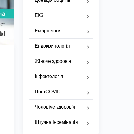
Донація ооцитів
ЕКЗ
Ембріологія
Ендокринологія
Жіноче здоров'я
Інфектологія
ПостCOVID
Чоловіче здоров'я
Штучна інсемінація