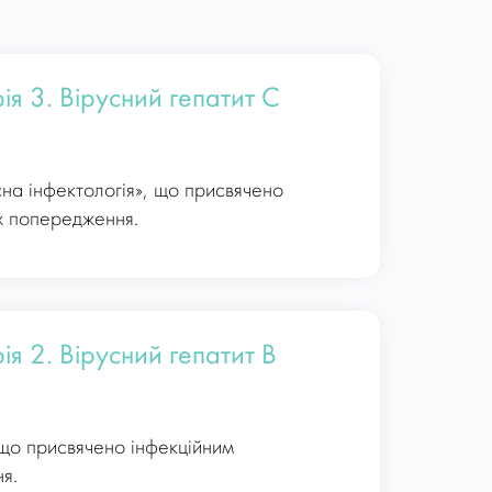
ія 3. Вірусний гепатит С
сна інфектологія», що присвячено
х попередження.
ія 2. Вірусний гепатит B
 що присвячено інфекційним
я.