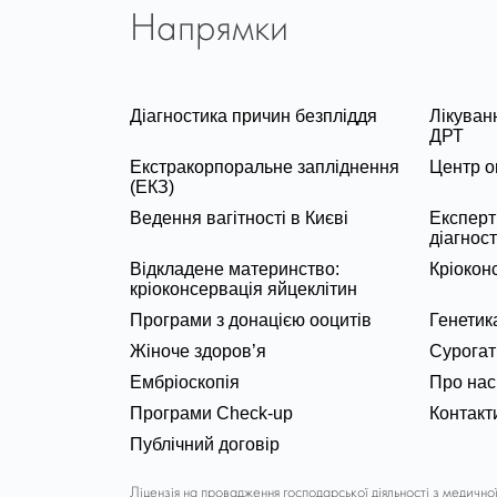
Напрямки
Діагностика причин безпліддя
Лікуван
ДРТ
Екстракорпоральне запліднення
Центр о
(ЕКЗ)
Ведення вагітності в Києві
Експерт
діагнос
Відкладене материнство:
Кріокон
кріоконсервація яйцеклітин
Програми з донацією ооцитів
Генетик
Жіноче здоров’я
Сурогат
Ембріоскопія
Про нас
Програми Check-up
Контакт
Публічний договір
Ліцензія на провадження господарської діяльності з медично