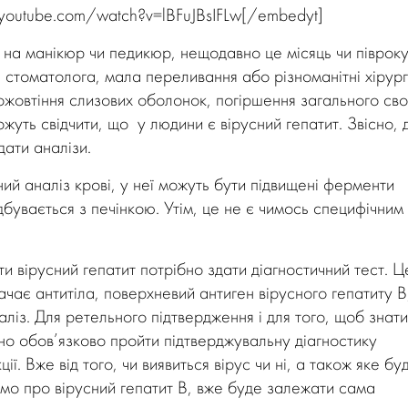
youtube.com/watch?v=lBFuJBsIFLw[/embedyt]
а манікюр чи педикюр, нещодавно це місяць чи півроку
ла стоматолога, мала переливання або різноманітні хірург
пожовтіння слизових оболонок, погіршення загального сво
ожуть свідчити, що у людини є вірусний гепатит. Звісно, 
дати аналізи.
ий аналіз крові, у неї можуть бути підвищені ферменти
ідбувається з печінкою. Утім, це не є чимось специфічним 
и вірусний гепатит потрібно здати діагностичний тест. Ц
ачає антитіла, поверхневий антиген вірусного гепатиту В
із. Для ретельного підтвердження і для того, щоб знати
дно обов’язково пройти підтверджувальну діагностику
. Вже від того, чи виявиться вірус чи ні, а також яке бу
имо про вірусний гепатит В, вже буде залежати сама