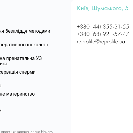
Київ, Шумського, 5
+380 (44) 355-31-55
ня безпліддя методами
+380 (68) 921-57-47
reprolife@reprolife.ua
перативної гінекології
на пренатальна УЗ
тика
сервація сперми
а
не материнство
и
ї практики видана, згідно Наказу