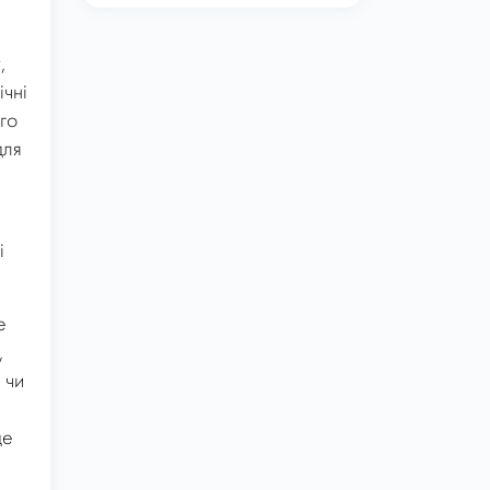
,
ічні
го
для
і
е
,
 чи
де