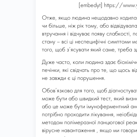
[embedyt] https://www.
Отже, якщо людина нещодавно ходила н
чи більше, ніж рік тому, або відвідува
втручання і відчуває появу слабкості, 
стану – всі ці неспецифічні симптоми м
того, щоб з’ясувати який саме, треба з
Дуже часто, коли людина здає біохімічн
печінки, які свідчать про те, що щось в
не завжди є ці порушення.
Обов’язково для того, щоб діагностуват
може бути або швидкий тест, який визн
або це може бути імуноферментний анал
потрібно проходити лікування, неіобхі
методом полімеразної ланцюгової реакції
вірусне навантаження , якщо ми говор