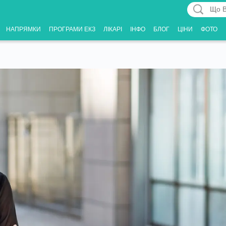
Що
Вас
НАПРЯМКИ
ПРОГРАМИ ЕКЗ
ЛІКАРІ
ІНФО
БЛОГ
ЦІНИ
ФОТО
цікавить?