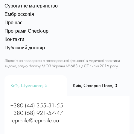
Сурогатне материнство
Ембріоскопія
Про нас
Програми Check-up
Контакти
Публічний договір
Ліцензія на провадження господарської діяльності з медичної практики
видана, згідно Наказу МОЗ України № 683 від 07 липня 2016 року.
Київ, Шумського, 5
Київ, Саперне Поле, 3
+380 (44) 355-31-55
+380 (68) 921-57-47
reprolife@reprolife.ua