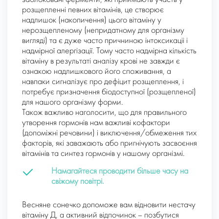
розщепленні певних вітамінів, це створює
надлишок (накопичення) цього вітаміну у
нерозщепленому (непридатному для організму
вигляді) та є дуже часто причниною інтоксикаціі і
надмірної алергізації. Тому часто надмірна кількість
вітаміну в результаті аналізу крові не завжди є
ознакою надлишкового його споживання, а
навпаки сигналізує про дефіцит розщеплення, і
потребує призначення біодоступної (розщепленої)
для нашого організму форми.
Також важливо наголосити, що для правильного
утворення гормонів нам важливі кофактори
(допоміжні речовини) і виключення/обмеження тих
факторів, які заважають або пригнічують засвоєння
вітамінів та синтез гормонів у нашому організмі.
Намагайтеся проводити більше часу на
свіжому повітрі.
Весняне сонечко допоможе вам відновити нестачу
вітаміну Д, а активний відпочинок – позбутися