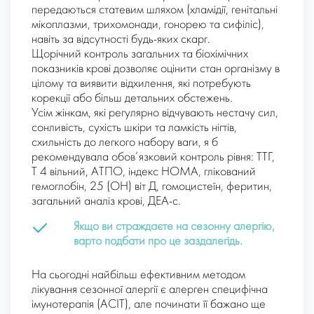
передаються статевим шляхом (хламідії, генітальні
мікоплазми, трихомонади, гонорею та сифіліс),
навіть за відсутності будь-яких скарг.
Щорічний контроль загальних та біохімічних
показників крові дозволяє оцінити стан організму в
цілому та виявити відхилення, які потребують
корекції або більш детальних обстежень.
Усім жінкам, які регулярно відчувають нестачу сил,
сонливість, сухість шкіри та ламкість нігтів,
схильність до легкого набору ваги, я б
рекомендувала обов’язковий контроль рівня: ТТГ,
Т 4 вільний, АТПО, індекс НОМА, глікований
гемоглобін, 25 (ОН) віт Д, гомоцистеїн, феритин,
загальний аналіз крові, ДЕА-с.
Якщо ви страждаєте на сезонну алергію,
варто подбати про це заздалегідь.
На сьогодні найбільш ефективним методом
лікування сезонної алергії є алерген специфічна
імунотерапія (АСІТ), але починати її бажано ще