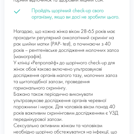
гарний відпочинок та здоровий міцний сон.
Пройдіть щорічний check-up свого
організму, якщо ви досі не зробили цього.
Нагадаю, що кожна жінка віком 28-65 років має
проходити регулярний онкологічний скринінг на
рак шийки матки (PAP- test), а починаючи з 40
років – рентгенівське дослідження молочних залоз
(мамографія).
У клініці «Репролайф» до щорічного check-up для
жінок обов’язково включено ультразвукові
дослідження органів малого тазу, молочних залоз
та щитоподібної залози, проведення
гормонального скринінгу.
Бажано також періодично виконувати
ультразвукове дослідження органів черевної
порожнини і нирок. Для чоловіків віком понад 40
років важливим скринінговим дослідженням є УЗД
передміхурової залози.
Сексуально активним жінкам та чоловікам
необхідно щорічно обстежуватися на інфекції, що