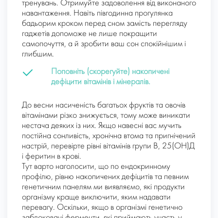
тренувань. Отримуйте задоволення від виконаного
навантаження. Навіть півгодинна прогулянка
бадьорим кроком перед сном замість перегляду
гаджетів допоможе не лише покращити
самопочуття, а й зробити ваш сон спокійнішим і
глибшим.
Поповніть (скорегуйте) накопичені
дефіцити вітамінів і мінералів.
До весни насиченість багатьох фруктів та овочів
вітамінами різко знижується, тому може виникати
нестача деяких із них. Якщо навесні вас мучить
постійна сонливість, хронічна втома та пригнічений
настрій, перевірте рівні вітамінів групи В, 25(ОН)Д
і феритин в крові.
Тут варто наголосити, що по ендокринному
профілю, рівню накопичених дефіцитів та певним
генетичним панелям ми виявляємо, які продукти
організму краще виключити, яким надавати
перевагу. Оскільки, якщо в організмі генетично
заблоковані ферменти, які приймають участь у