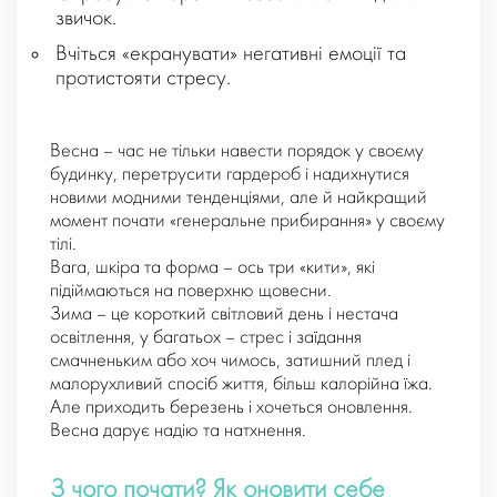
звичок.
Вчіться «екранувати» негативні емоції та
протистояти стресу.
Весна – час не тільки навести порядок у своєму
будинку, перетрусити гардероб і надихнутися
новими модними тенденціями, але й найкращий
момент почати «генеральне прибирання» у своєму
тілі.
Вага, шкіра та форма – ось три «кити», які
підіймаються на поверхню щовесни.
Зима – це короткий світловий день і нестача
освітлення, у багатьох – стрес і заїдання
смачненьким або хоч чимось, затишний плед і
малорухливий спосіб життя, більш калорійна їжа.
Але приходить березень і хочеться оновлення.
Весна дарує надію та натхнення.
З чого почати? Як оновити себе