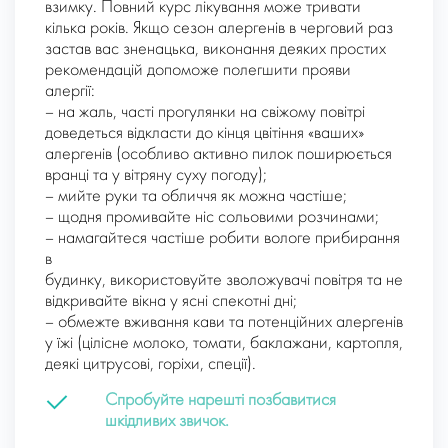
взимку. Повний курс лікування може тривати
кілька років. Якщо сезон алергенів в черговий раз
застав вас зненацька, виконання деяких простих
рекомендацій допоможе полегшити прояви
алергії:
– на жаль, часті прогулянки на свіжому повітрі
доведеться відкласти до кінця цвітіння «ваших»
алергенів (особливо активно пилок поширюється
вранці та у вітряну суху погоду);
– мийте руки та обличчя як можна частіше;
– щодня промивайте ніс сольовими розчинами;
– намагайтеся частіше робити вологе прибирання
в
будинку, використовуйте зволожувачі повітря та не
відкривайте вікна у ясні спекотні дні;
– обмежте вживання кави та потенційних алергенів
у їжі (цілісне молоко, томати, баклажани, картопля,
деякі цитрусові, горіхи, спеції).
Спробуйте нарешті позбавитися
шкідливих звичок.