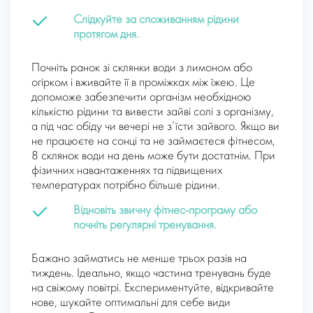
Слідкуйте за споживанням рідини
протягом дня.
Почніть ранок зі склянки води з лимоном або
огірком і вживайте її в проміжках між їжею. Це
допоможе забезпечити організм необхідною
кількістю рідини та вивести зайві солі з організму,
а під час обіду чи вечері не з’їсти зайвого. Якщо ви
не працюєте на сонці та не займаєтеся фітнесом,
8 склянок води на день може бути достатнім. При
фізичних навантаженнях та підвищених
температурах потрібно більше рідини.
Відновіть звичну фітнес-програму або
почніть регулярні тренування.
Бажано займатись не менше трьох разів на
тиждень. Ідеально, якщо частина тренувань буде
на свіжому повітрі. Експериментуйте, відкривайте
нове, шукайте оптимальні для себе види