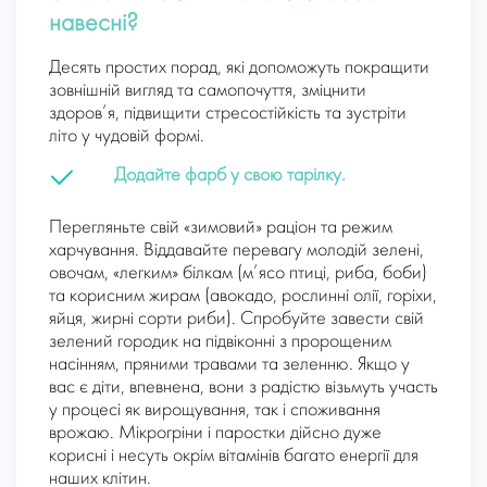
навесні?
Десять простих порад, які допоможуть покращити
зовнішній вигляд та самопочуття, зміцнити
здоров’я, підвищити стресостійкість та зустріти
літо у чудовій формі.
Додайте фарб у свою тарілку.
Перегляньте свій «зимовий» раціон та режим
харчування. Віддавайте перевагу молодій зелені,
овочам, «легким» білкам (м’ясо птиці, риба, боби)
та корисним жирам (авокадо, рослинні олії, горіхи,
яйця, жирні сорти риби). Спробуйте завести свій
зелений городик на підвіконні з пророщеним
насінням, пряними травами та зеленню. Якщо у
вас є діти, впевнена, вони з радістю візьмуть участь
у процесі як вирощування, так і споживання
врожаю. Мікрогріни і паростки дійсно дуже
корисні і несуть окрім вітамінів багато енергії для
наших клітин.