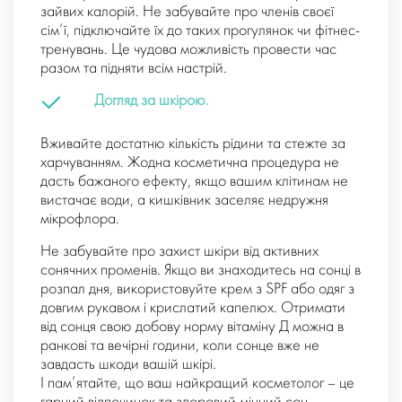
зайвих калорій. Не забувайте про членів своєї
сім’ї, підключайте їх до таких прогулянок чи фітнес-
тренувань. Це чудова можливість провести час
разом та підняти всім настрій.
Догляд за шкірою.
Вживайте достатню кількість рідини та стежте за
харчуванням. Жодна косметична процедура не
дасть бажаного ефекту, якщо вашим клітинам не
вистачає води, а кишківник заселяє недружня
мікрофлора.
Не забувайте про захист шкіри від активних
сонячних променів. Якщо ви знаходитесь на сонці в
розпал дня, використовуйте крем з SPF або одяг з
довгим рукавом і крислатий капелюх. Отримати
від сонця свою добову норму вітаміну Д можна в
ранкові та вечірні години, коли сонце вже не
завдасть шкоди вашій шкірі.
І пам’ятайте, що ваш найкращий косметолог – це