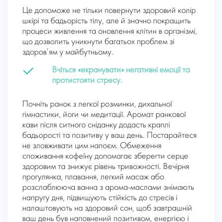
Це допоможе не тільки повернути здоровий колір
шкірі та бадьорість тілу, але й значно покращить
процеси живлення та оновлення клітин в організмі,
що дозволить уникнути багатьох проблем зі
здоров’ям у майбутньому.
Вчіться «екранувати» негативні емоції та
протистояти стресу.
Почніть ранок з легкої розминки, дихальної
гімнастики, йоги чи медитації. Аромат ранкової
кави після ситного сніданку додасть краплі
бадьорості та позитиву у ваш день. Постарайтеся
не зловживати цим напоєм. Обмеження
споживання кофеїну допомагає зберегти серце
здоровим та знижує рівень тривожності. Вечірня
прогулянка, плавання, легкий масаж або
розслаблююча ванна з арома-маслами знімають
напругу дня, підвищують стійкість до стресів і
налаштовують на здоровий сон, щоб завтрашній
ваш день був наповнений позитивом, енергією і