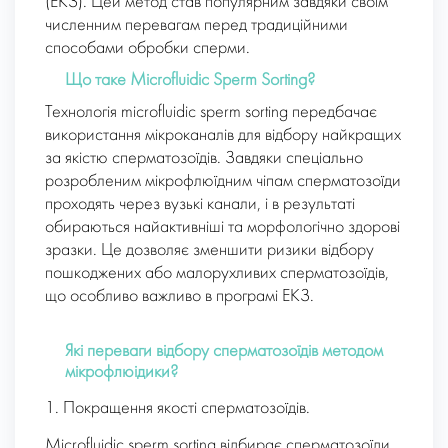
(ЕКЗ). Цей метод став популярним завдяки своїм
численним перевагам перед традиційними
способами обробки сперми.
Що таке Microfluidic Sperm Sorting?
Технологія microfluidic sperm sorting передбачає
використання мікроканалів для відбору найкращих
за якістю сперматозоїдів. Завдяки спеціально
розробленим мікрофлюїдним чіпам сперматозоїди
проходять через вузькі канали, і в результаті
обираються найактивніші та морфологічно здорові
зразки. Це дозволяє зменшити ризики відбору
пошкоджених або малорухливих сперматозоїдів,
що особливо важливо в програмі ЕКЗ.
Які переваги відбору сперматозоїдів методом
мікрофлюідики?
1. Покращення якості сперматозоїдів.
Microfluidic sperm sorting відбирає сперматозоїди,