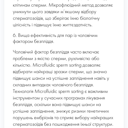
клітинам сперми. Мікрофлюїдний метод дозволяє
уникнути цього завдяки м’якшому відбору
сперматозоїдів, що зберігає їхню біологічну
цілісність і підвищує їхню життєздатність.
6. Вища ефективність для пар із чоловічим
фактором безпліддя.
Чоловічий фактор безпліддя часто включає
проблеми з якістю сперми, рухливістю або
кількістю. Microfluidic sperm sorting дозволяє
відбирати найкращі зразки сперми, що значно
підвищує шанси на успішне запліднення навіть у
складних випадках чоловічого безпліддя.
Технологія Microfluidic sperm sorting є важливим
інструментом у сучасних програмах лікування
безпліддя, оскільки вона підвищує шанси на
успішне запліднення, знижує ризики генетичних
порушень ембріонів та сприяє вибору найкращих
сперматозоїдів без пошкодження їхньої структури.