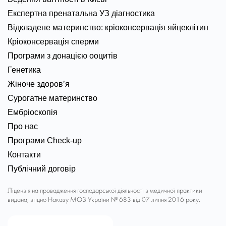
Експертна пренатальна УЗ діагностика
Відкладене материнство: кріоконсервація яйцеклітин
Кріоконсервація сперми
Програми з донацією ооцитів
Генетика
Жіноче здоров’я
Сурогатне материнство
Ембріоскопія
Про нас
Програми Check-up
Контакти
Публічний договір
Ліцензія на провадження господарської діяльності з медичної практики
видана, згідно Наказу МОЗ України № 683 від 07 липня 2016 року.