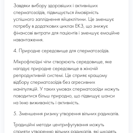
Завдяки вибору здоровіших і активніших
сперматозоїдів, підвищується ймовірність
успішного запліднення яйцеклітини. Це зменшує
потребу в додаткових циклах ЕКЗ, що знижує
фінансові витрати для пацієнтів і зменшує емоційне
навантаження.
4. Природне середовище для сперматозоїдів.
Мікрофлюїдні чіпи створюють середовище, яке
нагадує природне середовище в жіночій
репродуктивній системі. Це сприяє кращому
відбору сперматозоїдів без агресивних
маніпуляцій. У таких умовах сперматозоїди можуть
поводитися більш природно, що підвищує шанси
на їхню виживаність і активність.
5. Зменшення ризику утворення вільних радикалів.
Традиційні методи центрифугування можуть
сприяти утворенню вільних радикалів, які шкодять