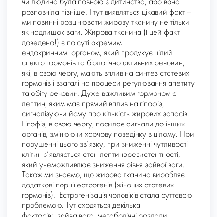
чи людина була повною з дитинства, або вона
розповніла пізніше. І тут виявляться цікавий факт –
ми повинні розцінювати жирову тканину не тільки
як надлишок ваги. Жирова тканина (і цей факт
доведено!) є по суті окремим
ендокринним органом, який продукує цілий
спектр гормонів та біологічно активних речовин,
які, в свою чергу, мають вплив на синтез статевих
гормонів і взагалі на процеси регулювання апетиту
та обігу речовин. Дуже важливим гормоном є
лептин, яким має прямий вплив на гіпофіз,
сигналізуючи йому про кількість жирових запасів.
Гіпофіз, в свою чергу, посилає сигнали до інших
органів, змінюючи харчову поведінку в цілому. При
порушенні цього зв’язку, при зниженні чутливості
клітин з’являється стан лептинорезистентності,
який унеможливлює зниження рівня зайвої ваги.
Також ми знаємо, що жирова тканина виробляє
додаткові порції естрогенів (жіночих статевих
гормонів). Естрогенізація чоловіків стала суттєвою
проблемою. Тут сходяться декілька
факторів: зайва вага, метаболічні розлади,