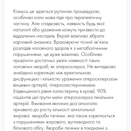
Комусь це здається рутиною процедурою,
особливо коли мова йде про терапевтичну
частину. Але спадковість, наявність будь якої
патології або ураження можуть призвести до
віддалених наслідків. Вкрай важливо зібрати
харчовий анамнез. Враховуючи тісний зв’язок
розладів чоловічого здоров’я з метаболічними
порушеннями, це дуже важливо. Особливо
приділити достатньо уваги наявності таких
чоловічих хвороб, як атеросклероз. Не випадково
знайдено кореляцію між еректильною
дисфункцією і кількістю уражених атеросклерозом
вінцевих артерій, гіперхолестеринемією
(підвищеного рівня холестерину в крові). 90%
пацієнтів цієї групи мали атеросклероз пенільних
артерій. Вживання великих доз алкоголю
призвело до росту кількості алкогольної
жирової хвороби печінки, яка також корелюється
з порушеннями жирового, вуглеводного та
білкового обігу. Хвороби печінки в поєднанні з