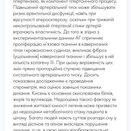
гіпертензією, як компонент гіпертонічного процесу.
Підвищений артеріальний тиск може збільшувати
ризик еректильної дисфункції, навіть при
відсутності атеросклерозу, оскільки при тривалій
неконтрольованій гіпертензії стінки артерій
втрачають еластичність. До того ж згідно з
експериментальними даними АГ спричиняє
проліферацію м’язової тканини в кавернозних
тілах і кровоносних судинах, викликає фіброз
(ущільнення) кавернозної тканини і збільшує в ній
кількість колагену ІІІ. При цьому вираженість цих
змін прямо пропорційна ступеню підвищення
систолічного артеріального тиску. Досить
показовим дослідженням є проведення
спірометрія, яка оцінює зовнішні показники
дихання. Кисень є основним окислювачем білків,
жирів та вуглеводів. Недооцінка такого фактору як
зниження життєвої ємності легенів може призвести
до недооцінки метаболічного стану пацієнта в
цілому. Багато людей мають суттєві розлади сну у
вигляді діспное та апное внаслідок порушення
дихання, а це, в свою чергу відображається на