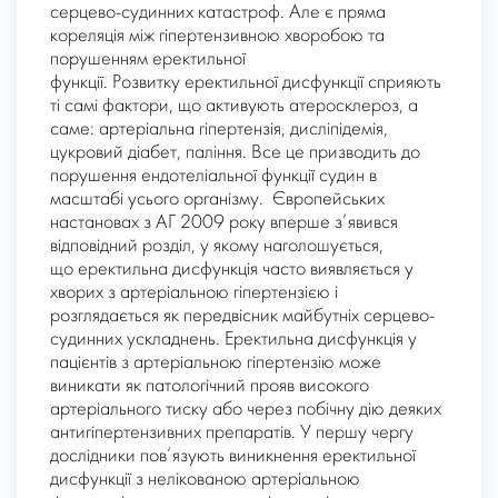
серцево-судинних катастроф. Але є пряма
кореляція між гіпертензивною хворобою та
порушенням еректильної
функції. Розвитку еректильної дисфункції сприяють
ті самі фактори, що активують атеросклероз, а
саме: артеріальна гіпертензія, дисліпідемія,
цукровий діабет, паління. Все це призводить до
порушення ендотеліальної функції судин в
масштабі усього організму. Європейських
настановах з АГ 2009 року вперше з’явився
відповідний розділ, у якому наголошується,
що еректильна дисфункція часто виявляється у
хворих з артеріальною гіпертензією і
розглядається як передвісник майбутніх серцево-
судинних ускладнень. Еректильна дисфункція у
пацієнтів з артеріальною гіпертензію може
виникати як патологічний прояв високого
артеріального тиску або через побічну дію деяких
антигіпертензивних препаратів. У першу чергу
дослідники пов’язують виникнення еректильної
дисфункції з нелікованою артеріальною