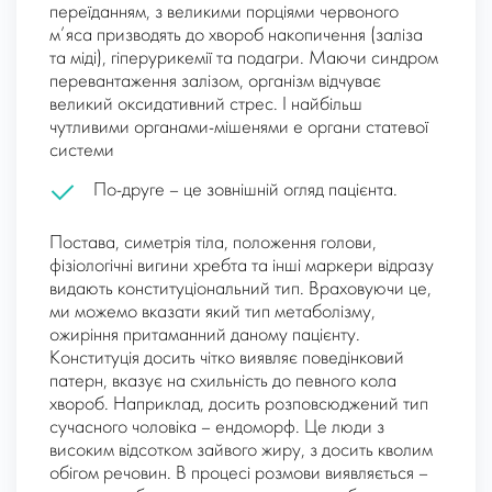
переїданням, з великими порціями червоного
м’яса призводять до хвороб накопичення (заліза
та міді), гіперурикемії та подагри. Маючи синдром
перевантаження залізом, організм відчуває
великий оксидативний стрес. І найбільш
чутливими органами-мішенями е органи статевої
системи
По-друге
– це зовнішній огляд пацієнта.
Постава, симетрія тіла, положення голови,
фізіологічні вигини хребта та інші маркери відразу
видають конституціональний тип. Враховуючи це,
ми можемо вказати який тип метаболізму,
ожиріння притаманний даному пацієнту.
Конституція досить чітко виявляє поведінковий
патерн, вказує на схильність до певного кола
хвороб. Наприклад, досить розповсюджений тип
сучасного чоловіка – ендоморф. Це люди з
високим відсотком зайвого жиру, з досить кволим
обігом речовин. В процесі розмови виявляється –