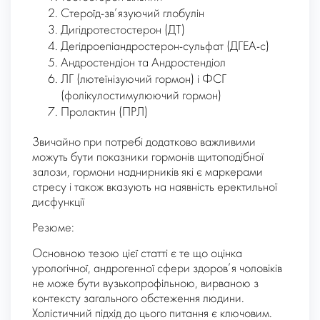
Стероїд-зв’язуючий глобулін
Дигідротестостерон (ДТ)
Дегідроепіандростерон-сульфат (ДГЕА-с)
Андростендіон та Андростендіол
ЛГ (лютеїнізуючий гормон) і ФСГ
(фолікулостимулюючий гормон)
Пролактин (ПРЛ)
Звичайно при потребі додатково важливими
можуть бути показники гормонів щитоподібної
залози, гормони наднирників які є маркерами
стресу і також вказують на наявність еректильної
дисфункції
Резюме:
Основною тезою цієї статті є те що оцінка
урологічної, андрогенної сфери здоров’я чоловіків
не може бути вузькопрофільною, вирваною з
контексту загального обстеження людини.
Холістичний підхід до цього питання є ключовим.