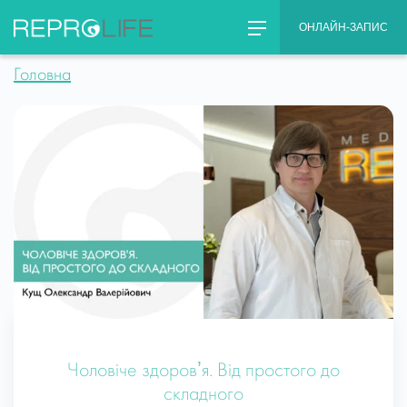
Skip
ОНЛАЙН-ЗАПИС
to
content
Головна
Чоловіче здоровʼя. Від простого до
складного