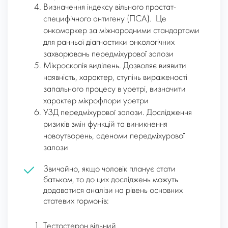
Визначення індексу вільного простат-
специфічного антигену (ПСА). Це
онкомаркер за міжнародними стандартами
для ранньої діагностики онкологічних
захворювань передміхурової залози
Мікроскопія виділень. Дозволяє виявити
наявність, характер, ступінь вираженості
запального процесу в уретрі, визначити
характер мікрофлори уретри
УЗД передміхурової залози. Дослідження
ризиків змін функцій та виникнення
новоутворень, аденоми передміхурової
залози
Звичайно, якщо чоловік планує стати
батьком, то до цих досліджень можуть
додаватися аналізи на рівень основних
статевих гормонів:
Тестостерон вільний