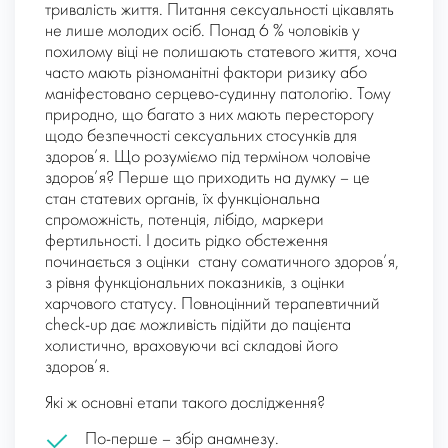
тривалість життя. Питання сексуальності цікавлять
не лише молодих осіб. Понад 6 % чоловіків у
похилому віці не полишають статевого життя, хоча
часто мають різноманітні фактори ризику або
маніфестовано серцево-судинну патологію. Тому
природно, що багато з них мають пересторогу
щодо безпечності сексуальних стосунків для
здоров’я. Що розуміємо під терміном чоловіче
здоров’я? Перше що приходить на думку – це
стан статевих органів, їх функціональна
спроможність, потенція, лібідо, маркери
фертильності. І досить рідко обстеження
починається з оцінки стану соматичного здоров’я,
з рівня функціональних показників, з оцінки
харчового статусу. Повноцінний терапевтичний
check-up дає можливість підійти до пацієнта
холистично, враховуючи всі складові його
здоров’я.
Які ж основні етапи такого дослідження?
По-перше
– збір анамнезу.