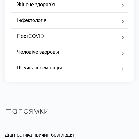
Жіноче здоров'я
Інфектологія
ПостCOVID
Чоловіче здоров'я
Штучна інсемінація
Напрямки
Діагностика причин безпліддя