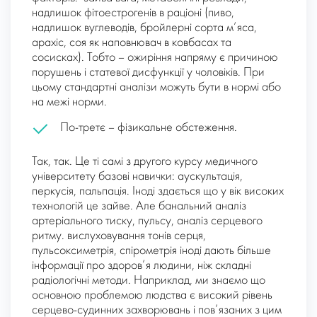
надлишок фітоестрогенів в раціоні (пиво,
надлишок вуглеводів, бройлерні сорта м’яса,
арахіс, соя як наповнювач в ковбасах та
сосисках). Тобто – ожиріння напряму є причиною
порушень і статевої дисфункції у чоловіків. При
цьому стандартні аналізи можуть бути в нормі або
на межі норми.
По-третє
– фізикальне обстеження.
Так, так. Це ті самі з другого курсу медичного
університету базові навички: аускультація,
перкусія, пальпація. Іноді здається що у вік високих
технологій це зайве. Але банальний аналіз
артеріального тиску, пульсу, аналіз серцевого
ритму. вислуховування тонів серця,
пульсоксиметрія, спірометрія іноді дають більше
інформації про здоров’я людини, ніж складні
радіологічні методи. Наприклад, ми знаємо що
основною проблемою людства є високий рівень
серцево-судинних захворювань і пов’язаних з цим