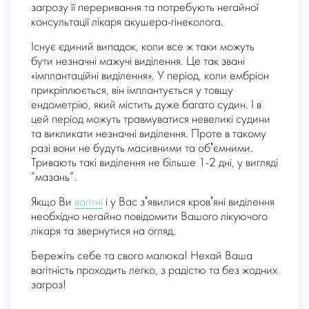
загрозу її переривання та потребують негайної
консультації лікаря акушера-гінеколога.
Існує єдиний випадок, коли все ж таки можуть
бути незначні мажучі виділення. Це так звані
«імплантаційні виділення». У період, коли ембріон
прикріплюється, він імплантується у товщу
ендометрію, який містить дуже багато судин. І в
цей період можуть травмуватися невеликі судини
та викликати незначні виділення. Проте в такому
разі вони не будуть масивними та обʼємними.
Тривають такі виділення не більше 1-2 дні, у вигляді
“мазань”.
Якщо Ви
вагітні
і у Вас зʼявилися кровʼяні виділення
необхідно негайно повідомити Вашого лікуючого
лікаря та звернутися на огляд.
Бережіть себе та свого малюка! Нехай Ваша
вагітність проходить легко, з радістю та без жодних
загроз!