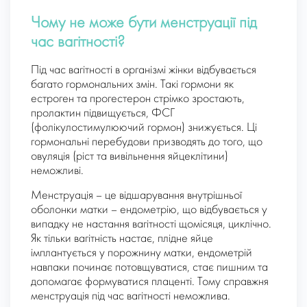
Чому не може бути менструації під
час вагітності?
Під час вагітності в організмі жінки відбувається
багато гормональних змін. Такі гормони як
естроген та прогестерон стрімко зростають,
пролактин підвищується, ФСГ
(фолікулостимулюючий гормон) знижується. Ці
гормональні перебудови призводять до того, що
овуляція (ріст та вивільнення яйцеклітини)
неможливі.
Менструація – це відшарування внутрішньої
оболонки матки – ендометрію, що відбувається у
випадку не настання вагітності щомісяця, циклічно.
Як тільки вагітність настає, плідне яйце
імплантується у порожнину матки, ендометрій
навпаки починає потовщуватися, стає пишним та
допомагає формуватися плаценті. Тому справжня
менструація під час вагітності неможлива.