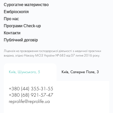
Сурогатне материнство
Ембріоскопія
Про нас
Програми Check-up
Контакти
Публічний договір
Ліцензія на провадження господарської діяльності з медичної практики
видана, згідно Наказу МОЗ України № 683 від 07 липня 2016 року.
Київ, Шумського, 5
Київ, Саперне Поле, 3
+380 (44) 355-31-55
+380 (68) 921-57-47
reprolife@reprolife.ua