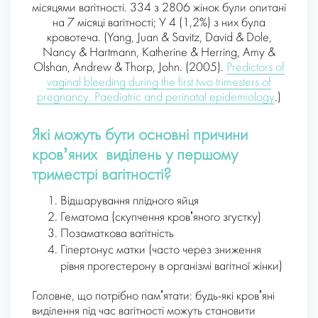
місяцями вагітності. 334 з 2806 жінок були опитані
на 7 місяці вагітності; У 4 (1,2%) з них була
кровотеча. (Yang, Juan & Savitz, David & Dole,
Nancy & Hartmann, Katherine & Herring, Amy &
Olshan, Andrew & Thorp, John. (2005).
Predictors of
vaginal bleeding during the first two trimesters of
pregnancy. Paediatric and perinatal epidemiology
.)
Які можуть бути основні причини
кровʼяних виділень у першому
триместрі вагітності?
Відшарування плідного яйця
Гематома (скупчення кровʼяного згустку)
Позаматкова вагітність
Гіпертонус матки (часто через зниження
рівня прогестерону в організмі вагітної жінки)
Головне, що потрібно памʼятати: будь-які кровʼяні
виділення під час вагітності можуть становити