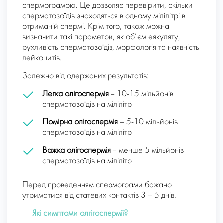
спермограмою. Це дозволяє перевірити, скільки
сперматозоїдів знаходяться в одному мілілітрі в
отриманій спермі. Крім того, також можна
визначити такі параметри, як об’єм еякуляту,
рухливість сперматозоїдів, морфологія та наявність
лейкоцитів.
Залежно від одержаних результатів:
Легка олігоспермія
– 10-15 мільйонів
сперматозоїдів на мілілітр
Помірна олігоспермія
– 5-10 мільйонів
сперматозоїдів на мілілітр
Важка олігоспермія
– менше 5 мільйонів
сперматозоїдів на мілілітр
Перед проведенням спермограми бажано
утриматися від статевих контактів 3 – 5 днів.
Які симптоми олгігоспермії?