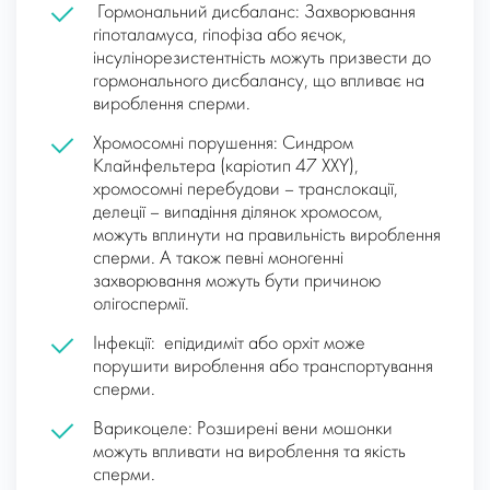
Гормональний дисбаланс: Захворювання
гіпоталамуса, гіпофіза або яєчок,
інсулінорезистентність можуть призвести до
гормонального дисбалансу, що впливає на
вироблення сперми.
Хромосомні порушення: Синдром
Клайнфельтера (каріотип 47 XXY),
хромосомні перебудови – транслокації,
делеції – випадіння ділянок хромосом,
можуть вплинути на правильність вироблення
сперми. А також певні моногенні
захворювання можуть бути причиною
олігоспермії.
Інфекції: епідидиміт або орхіт може
порушити вироблення або транспортування
сперми.
Варикоцеле: Розширені вени мошонки
можуть впливати на вироблення та якість
сперми.