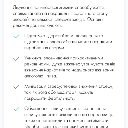
Лікування починається зі зміни способу життя,
спрямованого на покращення загального стану
здоров’я та кількості сперматозоїдів. Основні
рекомендації включають:
Підтримка здорової ваги: досягнення та
підтримання здорової ваги може покращити
вироблення сперми.
Уникнути зловживання психоактивними
речовинами, дуже важливо утримуватися від
вживання наркотиків та надмірного вживання
алкоголю і пива.
Мінімізація стресу: техніки зниження стресу,
такі як йога або медитація, можуть
покращити фертильність.
Обмеження впливу токсинів: скорочення
впливу токсинів навколишнього середовища,
таких як пестициди та промислові хімікати
(фарби, лаки, розчинники), може сприяти