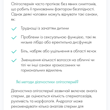
Олігоспермія часто протікає без явних симптомів,
що робить її прихованим фактором безплідності.
Однак деякі чоловіки можуть відчувати такі ознаки,
як:
Труднощі із зачаттям дитини
Проблеми із сексуальною функцією, такі як
низьке лібідо або еректильна дисфункція
Біль, набряк або ущільнення в області яєчок
Зменшення кількості волосся на обличчі чи
тілі чи інші ознаки хромосомних чи
гормональних відхилень
Які методи діагностики олігоспермії?
Діагностика олігоспермії зазвичай включає аналіз
сперми, де оцінюється кількість сперматозоїдів,
рухливість та морфологія. Андролог може
рекомендувати кілька аналізів сперми для