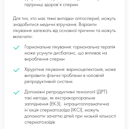
підтримці здоров’я сперми.
Для тих, хто має тяжкі випадки олігоспермії, можуть
знадобитися медичні втручання. Варіанти
лікування залежать від основної причини та можуть
включати:
Гормональне лікування: гормональна терапія
може усунути дисбаланс, що впливає на
вироблення сперми
Хірургічне лікування: варикоцелектомія, може
виправити фізичні проблеми в чоловічій
репродуктивній системі.
Допоміжні репродуктивні технології (ДРТ):
такі методи, як екстракорпоральне
запліднення (ЕКЗ), інтрацитоплазматична
ін’єкція сперматозоїда (ІКСІ), можуть
допомогти зачаттю дітей при низькій кількості
сперматозоїдів