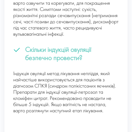
варто озвучити та корегувати, для покращення
якості життя. Симптоми наступні: сухість,
різноманітні розлади сечовипускання (нетримання
сечі, часті позиви до сечовипускання), дискомфорт
під час статевого життя, часто рецидивуючі
вульвовагінальні інфекції.
Cкільки індукцій овуляції
безпечно провести?
Індукція овуляції метод лікування непліддя, який
найчастіше використовується для пацієнтів з
діагнозом СПКЯ (синдром полікістозних яєчників).
Препарати для індукції овуляції-летрозол та
кломіфен цитрат. Рекомендовано проводити не
більше 5 індукцій. Якщо вагітність не настала,
варто розглянути наступний етап лікування.