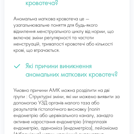
кровотеча?
Аномальна маткова кровотеча це —
узагальнювальне поняття для будь-якого
відхилення менструального циклу від норми, що
включає зміни регулярності та частоти
менструацій, тривалості кровотечі або кількості
крові, що втрачається.
Які причини виникнення
аномальних маткових кровотеч?
Умовно причини АМК можна розділити на дві
групи : Структурні зміни, які ми можемо виявити за
допомогою УЗД органів малого таза або
результатів гістологічного висновку (поліп
ендометрію або цервікального каналу, занадто
активне наростання ендометрію (гіперплазія
ендометрію, аденоміоз (ендометріоз), лейоміома