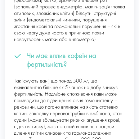
(фіброміома) матки, хронічний ендометрит
(запальний процес ендометрію, малігнізація (поява
атипових, злоякісних клітин) Відсутні структурні
зміни (ендометріальні чинники, порушення
згортання крові та гормональні порушення – які в
свою чергу дуже часто є причиною появи
новоутворень матки або ендометрію)
Чи має вплив кофеїн на
фертильність?
Так існують дані, що понад 500 мг, що
еквівалентно більше як 5 чашок на добу знижує
фертильність. Надмірне споживання кави може
призводити до підвищення рівня гомоцистеїну –
речовини, що погано впливає на якість статевих
клітин, закладку нервової трубки в ембріона, стан
судин (може збільшувати ризики згущення крові,
підняття тиску), має поганий вплив на процеси
ділення клітин слизових та гормонозалежних