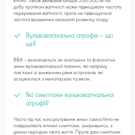
клітин. Також вживання більше 200-300 мг на
добу протягом вагітності може підвищувати частоту
переривання вагітності, проте не підвищується
частота вроджених аномалій розвитку плоду.
Вульвовагінальна атрофія – що
це?
ВВА – визначається, як анатомічні та фізіологічні
зміни вульвовагінальної тканини, які напряму
пов’язані зі зниженням рівня естрогенів, які
асоціюються з менопаузою та віком.
Які симптоми вульвовагінальної
атрофії?
Часто під час консультування жінки самостійно не
повідомляють інтимні симптоми, змирившись, з
даним періодом свого життя. Проте дані симптоми