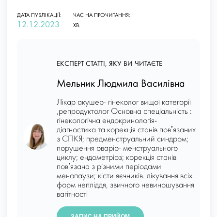
ДАТА ПУБЛІКАЦІЇ:
ЧАС НА ПРОЧИТАННЯ:
12.12.2023
ХВ.
ЕКСПЕРТ СТАТТІ, ЯКУ ВИ ЧИТАЄТЕ
Мельник Людмила Василівна
Лікар акушер- гінеколог вищої категорії
,репродуктолог Основна спеціальність :
гінекологічна ендокринологія-
діагностика та корекція станів повʼязаних
з СПКЯ; предменструальний синдром;
порушення оваріо- менструального
циклу; ендометріоз; корекція станів
повʼязана з різними періодами
менопаузи; кісти яєчників. лікування всіх
форм непліддя, звичного невиношування
вагітності
ЗАПИС НА ПРИЙОМ