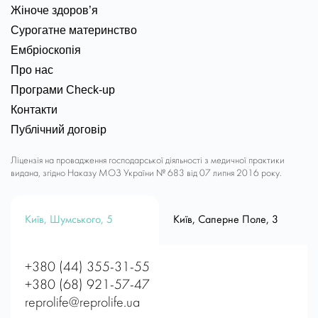
Жіноче здоров’я
Сурогатне материнство
Ембріоскопія
Про нас
Програми Check-up
Контакти
Публічний договір
Ліцензія на провадження господарської діяльності з медичної практики
видана, згідно Наказу МОЗ України № 683 від 07 липня 2016 року.
Київ, Шумського, 5
Київ, Саперне Поле, 3
+380 (44) 355-31-55
+380 (68) 921-57-47
reprolife@reprolife.ua