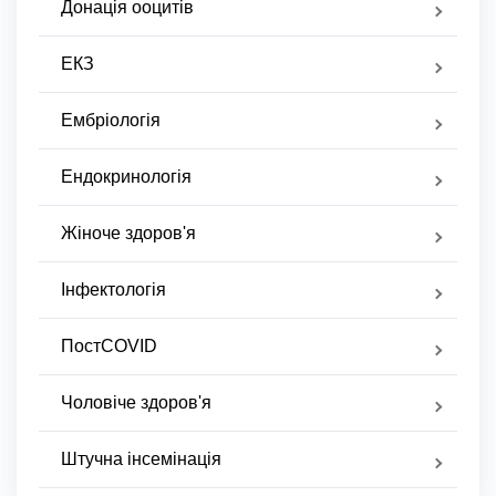
Донація ооцитів
ЕКЗ
Ембріологія
Ендокринологія
Жіноче здоров'я
Інфектологія
ПостCOVID
Чоловіче здоров'я
Штучна інсемінація