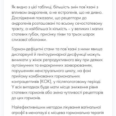
Як видно з цієї таблиці, більшість змін пов’язані з
впливом андрогенів, а не естрогенів, що не дивно.
Дослідження показали, що рецептори до
андрогенів розташовані по всьому сечостатевому
тракту, а найбільша їх кількість – у великих і малих
статевих губах, присінку піхви та трьох шарах
слизової оболонки.
Гормон-дефіцитні стани та пов’язані з ними явища
диспареунії й генітоуринарної дисфункції можуть
виникати у жінок репродуктивного віку при деяких
аутоімунних та ендокринних захворюваннях,
порушеннях менструального циклу, на фоні
прийому комбінованих гормональних
контрацептивів (КОК), у післяпологовому періоді.
У всіх випадках буде мати місце зниження рівня
статевих гормонів або зміна чутливості рецепторів
до цих гормонів.
Найефективнішим методом лікування вагінальної
атрофії в менопаузі є місцева гормональна терапія