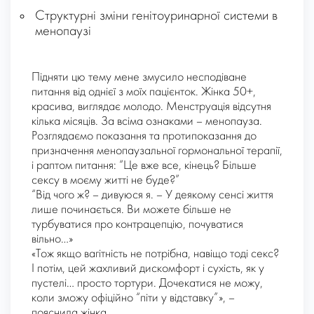
Структурні зміни генітоуринарної системи в
менопаузі
Підняти цю тему мене змусило несподіване
питання від однієї з моїх пацієнток. Жінка 50+,
красива, виглядає молодо. Менструація відсутня
кілька місяців. За всіма ознаками – менопауза.
Розглядаємо показання та протипоказання до
призначення менопаузальної гормональної терапії,
і раптом питання: “Це вже все, кінець? Більше
сексу в моєму житті не буде?”
“Від чого ж? – дивуюся я. – У деякому сенсі життя
лише починається. Ви можете більше не
турбуватися про контрацепцію, почуватися
вільно…»
«Тож якщо вагітність не потрібна, навіщо тоді секс?
І потім, цей жахливий дискомфорт і сухість, як у
пустелі… просто тортури. Дочекатися не можу,
коли зможу офіційно “піти у відставку”», –
пояснила жінка.