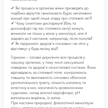
✓ Які процеси в організмі жінки призводять до
подібних відчуттів і викликають бурю негативних
емоцій при одній лише згадці про статевий акт?
✓ Чому симптоми диспареунії (біль та
дискомфорт під час статевого акту) можуть
виникати не тільки у жінок у менопаузі, але й
задовго до її настання, наприклад, після пологів?
✓ Як підтримати здоров’я слизових і не «йти у
відставку» у будь-якому віці?
Гормони – головні диригенти всіх процесів у
нашому організмі, у тому числі сексуальної
поведінки та здоров’я сечостатевої системи. Вони
відповідають за статевий потяг, контролюють
товщину та зволоженість слизових оболонок
урогенітального тракту, кількість колагену та
еластину в них, насиченість кровоносними
судинами, склад жіночої мікрофлори, рН
вагінальних виділень, їх запах.
При настанні природної, фізіологічної менопаузи