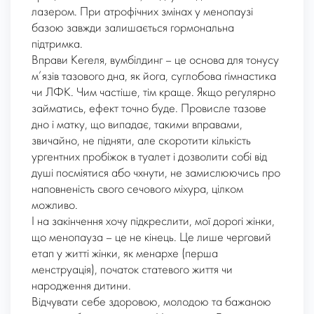
лазером. При атрофічних змінах у менопаузі
базою завжди залишається гормональна
підтримка.
Вправи Кегеля, вумбілдинг – це основа для тонусу
м’язів тазового дна, як йога, суглобова гімнастика
чи ЛФК. Чим частіше, тім краще. Якщо регулярно
займатись, ефект точно буде. Провисле тазове
дно і матку, що випадає, такими вправами,
звичайно, не підняти, але скоротити кількість
ургентних пробіжок в туалет і дозволити собі від
душі посміятися або чхнути, не замислюючись про
наповненість свого сечового міхура, цілком
можливо.
І на закінчення хочу підкреслити, мої дорогі жінки,
що менопауза – це не кінець. Це лише черговий
етап у житті жінки, як менархе (перша
менструація), початок статевого життя чи
народження дитини.
Відчувати себе здоровою, молодою та бажаною