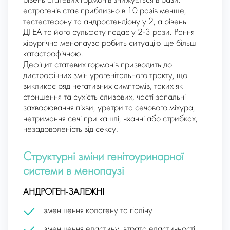
рівень статевих гормонів знижується в рази:
естрогенів стає приблизно в 10 разів менше,
тестестерону та андростендіону у 2, а рівень
ДГЕА та його сульфату падає у 2-3 рази. Рання
хірургічна менопауза робить ситуацію ще більш
катастрофічною.
Дефіцит статевих гормонів призводить до
дистрофічних змін урогенітального тракту, що
викликає ряд негативних симптомів, таких як
стоншення та сухість слизових, часті запальні
захворювання піхви, уретри та сечового міхура,
нетримання сечі при кашлі, чханні або стрибках,
незадоволеність від сексу.
Структурні зміни генітоуринарної
системи в менопаузі
АНДРОГЕН-ЗАЛЕЖНІ
зменшення колагену та гіаліну
зменшення еластину, втрата еластичності