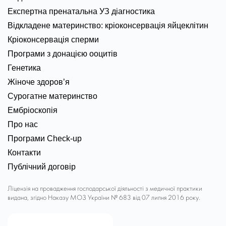
Експертна пренатальна УЗ діагностика
Відкладене материнство: кріоконсервація яйцеклітин
Кріоконсервація сперми
Програми з донацією ооцитів
Генетика
Жіноче здоров’я
Сурогатне материнство
Ембріоскопія
Про нас
Програми Check-up
Контакти
Публічний договір
Ліцензія на провадження господарської діяльності з медичної практики
видана, згідно Наказу МОЗ України № 683 від 07 липня 2016 року.