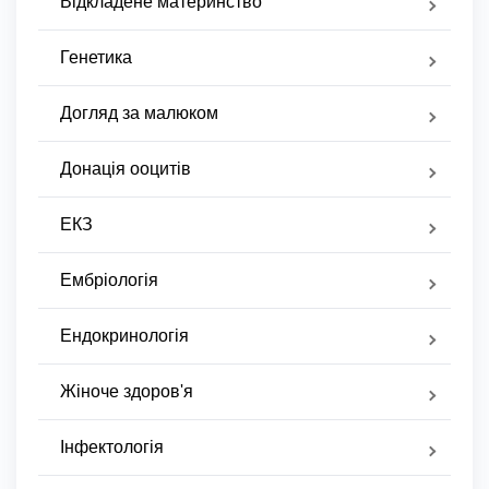
Відкладене материнство
Генетика
Догляд за малюком
Донація ооцитів
ЕКЗ
Ембріологія
Ендокринологія
Жіноче здоров'я
Інфектологія