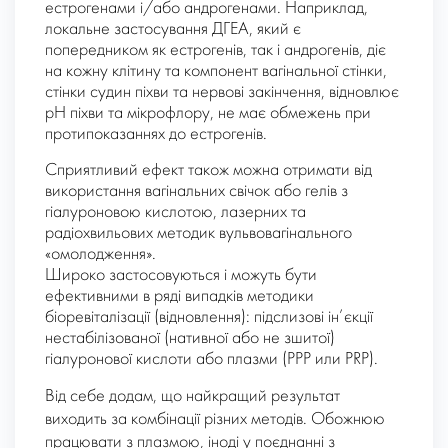
естрогенами і/або андрогенами. Наприклад,
локальне застосування ДГЕА, який є
попередником як естрогенів, так і андрогенів, діє
на кожну клітину та компонент вагінальної стінки,
стінки судин піхви та нервові закінчення, відновлює
рН піхви та мікрофлору, не має обмежень при
протипоказаннях до естрогенів.
Сприятливий ефект також можна отримати від
використання вагінальних свічок або гелів з
гіалуроновою кислотою, лазерних та
радіохвильових методик вульвовагінального
«омолодження».
Широко застосовуються і можуть бути
ефективними в ряді випадків методики
біоревіталізації (відновлення): підслизові ін’єкції
нестабілізованої (нативної або не зшитої)
гіалуронової кислоти або плазми (РРР или PRP).
Від себе додам, що найкращий результат
виходить за комбінації різних методів. Обожнюю
працювати з плазмою, іноді у поєднанні з