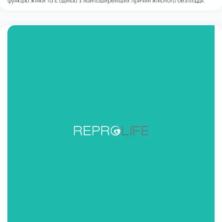
функцію жінки та є однією з найпоширеніших причин жіночого безпліддя.