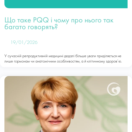
Що таке PQQ і чому про нього так
багато говорять?
19/01/2026
У сучасній репродуктивній медицині дедалі більше уваги приділяється не
лише гормонам чи анатомічним особливостям, а й клітинному здоров’ю.