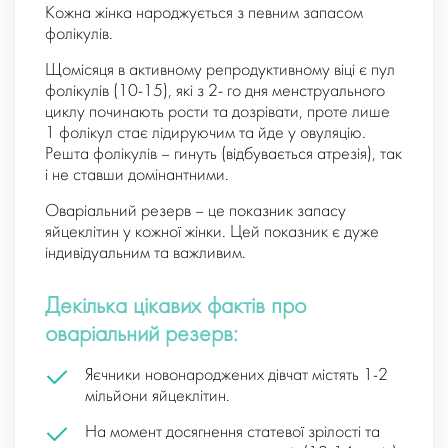
Кожна жінка народжується з певним запасом
фолікулів.
Щомісяця в активному репродуктивному віці є пул
фолікулів (10-15), які з 2- го дня менструального
циклу починають рости та дозрівати, проте лише
1 фолікул стає лідируючим та йде у овуляцію.
Решта фолікулів – гинуть (відбувається атрезія), так
і не ставши домінантними.
Оваріальний резерв – це показник запасу
яйцеклітин у кожної жінки. Цей показник є дуже
індивідуальним та важливим.
Декілька цікавих фактів про
оваріальний резерв:
Яєчники новонароджених дівчат містять 1-2
мільйони яйцеклітин.
На момент досягнення статевої зрілості та