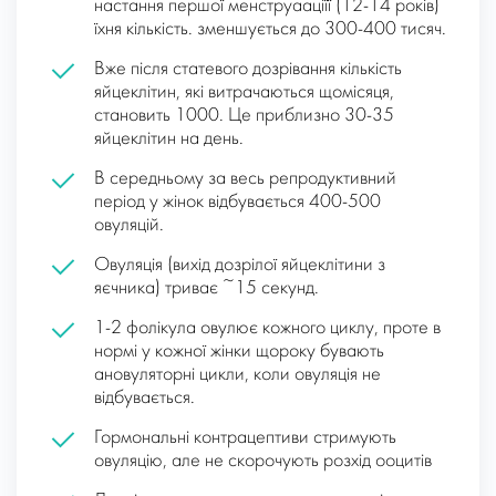
настання першої менструааціїї (12-14 років)
їхня кількість. зменшується до 300-400 тисяч.
Вже після статевого дозрівання кількість
яйцеклітин, які витрачаються щомісяця,
становить 1000. Це приблизно 30-35
яйцеклітин на день.
В середньому за весь репродуктивний
період у жінок відбувається 400-500
овуляцій.
Овуляція (вихід дозрілої яйцеклітини з
яєчника) триває ~15 секунд.
1-2 фолікула овулює кожного циклу, проте в
нормі у кожної жінки щороку бувають
ановуляторні цикли, коли овуляція не
відбувається.
Гормональні контрацептиви стримують
овуляцію, але не скорочують розхід ооцитів