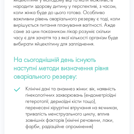
яйцеклітини у молодому віці та мати можливість
народити здорову дитину у перспективі, з часом,
коли жінка буде до цього готова. Особливо
важливим рівень оваріального резерву є тоді, коли
вирішується питання планування вагітності. Ажде
саме за цим показником лікар розуміє скільки
часу є для зачаття та з якої кількості організм буде
вибирати яйцеклітину для запліднення.
На сьогоднішній день існують
наступні методи визначення рівня
оваріального резерву:
Клінічні дані та анамнез жінки: вік, наявність
гінекологічних захворювань (ендометріоїдні
гетеротопії, дермоїдні кісти тощо),
перенесені хірургічні втручання на яєчниках,
тривалість менструального циклу, вплив
зовнішніх факторів (хімічні речовини, лаки,
фарби, радіаційне опромінення)