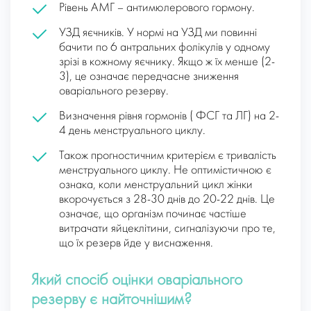
Рівень АМГ – антимюлерового гормону.
УЗД яєчників. У нормі на УЗД ми повинні
бачити по 6 антральних фолікулів у одному
зрізі в кожному яєчнику. Якщо ж їх менше (2-
3), це означає передчасне зниження
оваріального резерву.
Визначення рівня гормонів ( ФСГ та ЛГ) на 2-
4 день менструального циклу.
Також прогностичним критерієм є тривалість
менструального циклу. Не оптимістичною є
ознака, коли менструальний цикл жінки
вкорочується з 28-30 днів до 20-22 днів. Це
означає, що організм починає частіше
витрачати яйцеклітини, сигналізуючи про те,
що їх резерв йде у виснаження.
Який спосіб оцінки оваріального
резерву є найточнішим?