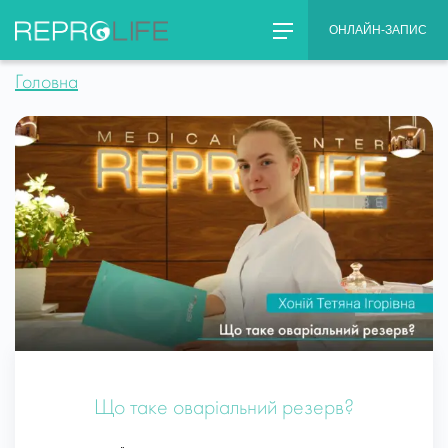
Skip
ОНЛАЙН-ЗАПИС
to
content
Головна
Що таке оваріальний резерв?