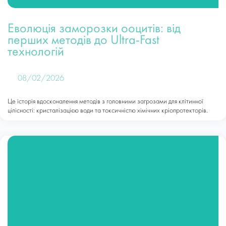
Еволюція заморозки ооцитів: від
перших методів до Ultra-Fast
технологій
08/02/2026
Це історія вдосконалення методів з головними загрозами для клітинної
цілісності: кристалізацією води та токсичністю хімічних кріопротекторів.