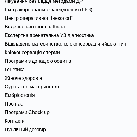
Лікування безпліддя методами ДРТ
Екстракорпоральне запліднення (ЕКЗ)
Центр оперативної гінекології
Ведення вагітності в Києві
Експертна пренатальна УЗ діагностика
Відкладене материнство: кріоконсервація яйцеклітин
Кріоконсервація сперми
Програми з донацією ооцитів
Генетика
Жіноче здоров’я
Сурогатне материнство
Ембріоскопія
Про нас
Програми Check-up
Контакти
Публічний договір