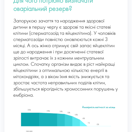
Для чого потрібно визначати
оваріальний резерв?
Запорукою зачаття та народження здорової
дитини в першу чергу є здорові та якісні статеві
клітини (сперматозоїд та яйцеклітина). У чоловіків
сперматозоїди повністю оновлюються кожні 3
місяці. А ось жінка отримує свій запас яйцеклітин
ще до народження і при досягненні статевої
зрілості витрачає їх з кожним ментруальним
циклом. Спочатку організм видає в ріст найкращі
яйцеклітини з оптимальною кількістю енергії в
мітохондріях, а з віком їхня якість знижується та
зростає частота неправильних поділів клітин,
збільшується вірогідність хромосомних порушень у
ембріона.