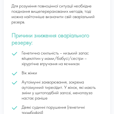
Для розуміння повноцінної ситуації необхідне
поєднання вищеперерахованих методів, тоді
можна найточніше визначити свій оваріальний
резерв.
Причини зниження оваріального
резерву:
Генетична схильність – низький запас
яйцеклітин у мами/бабусі/сестри –
хірургічне втручання на яєчниках
Вік жінки
Аутоімунні захворювання, зокрема
аутоімунний тиреоїдит. У жінок, які мають
зміни у щитоподібній залозі, менопауза
настає раніше
Деякі судинні порушення (генетичні
тромбофілії)