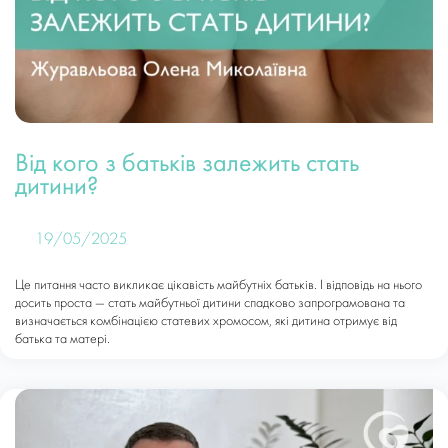
Від кого з батьків залежить стать
дитини?
19/05/2025
Це питання часто викликає цікавість майбутніх батьків. І відповідь на нього
досить проста — стать майбутньої дитини спадково запрограмована та
визначається комбінацією статевих хромосом, які дитина отримує від
батька та матері.