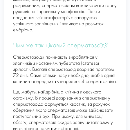
розрідженим, сперматозоїдам важливо мати гарну
рухливістю і правильну морфологію. Тільки
поєднання всіх цих факторів є запорукою
успішного запліднення і впливає на розвиток
ембріона.
Чим же так цікавий сперматозоїд?
Сперматозоїди починають вироблятися у
хлопчиків з настанням пубертата (статевої
зрілості). Взагалі сперматозоїд дозріває протягом
72 днів. Саме стільки часу необхідно, щоб з однієї
клітини-попередника утворилися 4 сперматозоїда.
Це, мабуть, найдрібніша клітина людського
організму. В процесі дозрівання з сперматиди у
сперматозоїда формується хвостик, за рахунок
обертання якого сперматозоїд може здійснювати
поступальний рух. При цьому, для мінімізації
обсягу, сперматозоїд скидає зайву цитоплазму у
вигляді цитоплазматичної краплі.