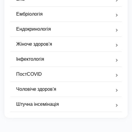
Ембріологія
Ендокринологія
Жіноче здоров'я
Інфектологія
ПостCOVID
Чоловіче здоров'я
Штучна інсемінація