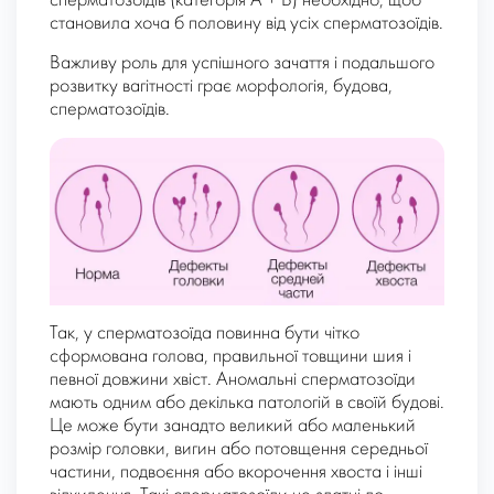
сперматозоїдів (категорія А + В) необхідно, щоб
становила хоча б половину від усіх сперматозоїдів.
Важливу роль для успішного зачаття і подальшого
розвитку вагітності грає морфологія, будова,
сперматозоїдів.
Так, у сперматозоїда повинна бути чітко
сформована голова, правильної товщини шия і
певної довжини хвіст. Аномальні сперматозоїди
мають одним або декілька патологій в своїй будові.
Це може бути занадто великий або маленький
розмір головки, вигин або потовщення середньої
частини, подвоєння або вкорочення хвоста і інші