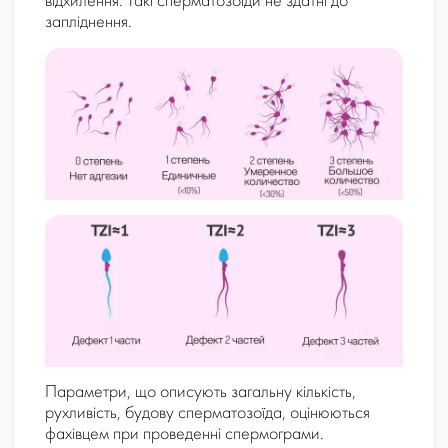
відхилення. Такі сперматозоїди не здатні до
запліднення.
Параметри, що описують загальну кількість,
рухливість, будову сперматозоїда, оцінюються
фахівцем при проведенні спермограми.