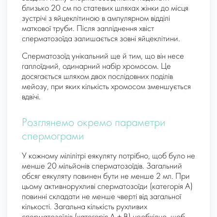
близько 20 см по статевих шляхах жінки до місця
зустрічі з яйцеклітиною в ампулярном відділі
маткової труби. Після запліднення хвіст
сперматозоїда залишається зовні яйцеклітини.
Сперматозоїд унікальний ще й тим, що він несе
гаплоїдний, одинарний набір хромосом. Це
досягається шляхом двох послідовних поділів
мейозу, при яких кількість хромосом зменшується
вдвічі.
Розглянемо окремо параметри
спермограми
У кожному мілілітрі еякуляту потрібно, щоб було не
менше 20 мільйонів сперматозоїдів. Загальний
обсяг еякуляту повинен бути не менше 2 мл. При
цьому активнорухливі сперматозоїди (категорія А)
повинні складати не менше чверті від загальної
кількості. Загальна кількість рухливих