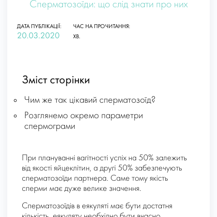
Сперматозоїди: що слід знати про них
ДАТА ПУБЛІКАЦІЇ:
ЧАС НА ПРОЧИТАННЯ:
20.03.2020
ХВ.
Зміст сторінки
Чим же так цікавий сперматозоїд?
Розглянемо окремо параметри
спермограми
При плануванні вагітності успіх на 50% залежить
від якості яйцеклітин, а другі 50% забезпечують
сперматозоїди партнера. Саме тому якість
сперми має дуже велике значення.
Сперматозоїдів в еякуляті має бути достатня
кількість, еякуляту необхідно бути вчасно