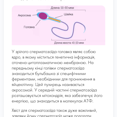
У зрілого сперматозоїда головка являє собою
ядро, в якому міститься генетична інформація,
оточена цитоплазматичною мембраною. На
передньому кінці голівки сперматозоїда
знаходиться бульбашка зі специфічними
ферментами, необхідними для проникнення в
яйцеклітину. Цей пухирець називається
акросомой. У середній частині сперматозоїда
розташовується мітохондрія, яка забезпечує його
енергією, що знаходиться в молекулах АТФ.
Хвіст для сперматозоїда також дуже важливий,
завдяки йому сперматозоїд може подолати