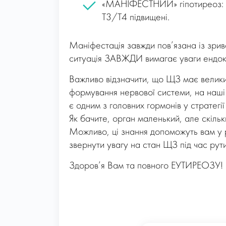
«МАНІФЕСТНИЙ» гіпотиреоз: ТТ
Т3/Т4 підвищені.
Маніфестація завжди пов’язана із зрив
ситуація ЗАВЖДИ вимагає уваги ендокр
Важливо відзначити, що ЩЗ має велики
формування нервової системи, на наші о
є одним з головних гормонів у стратегії 
Як бачите, орган маленький, але скільк
Можливо, ці знання допоможуть вам у 
звернути увагу на стан ЩЗ під час рут
Здоров’я Вам та повного ЕУТИРЕОЗУ! )