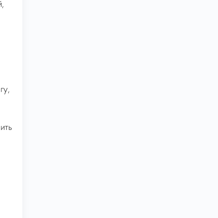
й,
гу,
ить