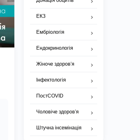
Донація ооцитів
ЕКЗ
Ембріологія
Ендокринологія
Жіноче здоров'я
Інфектологія
ПостCOVID
Чоловіче здоров'я
Штучна інсемінація