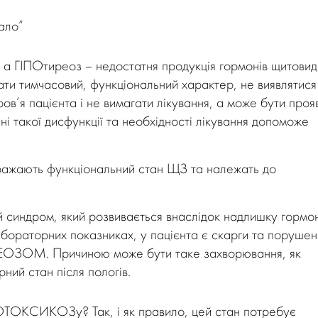
мало”
, а ГІПОтиреоз – недостатня продукція гормонів щитовид
мати тимчасовий, функціональний характер, не виявлятися
в’я пацієнта і не вимагати лікування, а може бути проя
і такої дисфункції та необхідності лікування допоможе
бражають функціональний стан ЩЗ та належать до
индром, який розвивається внаслідок надлишку гормон
лабораторних показниках, у пацієнта є скарги та порушен
ИРЕОЗОМ. Причиною може бути таке захворювання, як
ний стан після пологів.
ТОКСИКОЗу? Так, і як правило, цей стан потребує