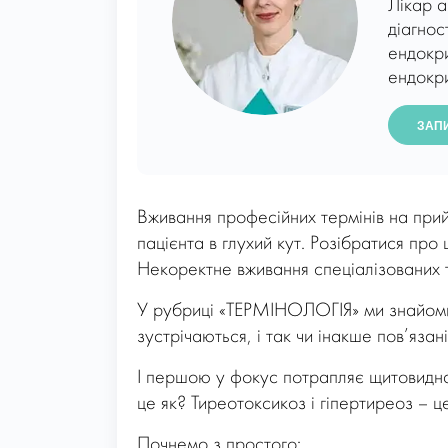
Лікар а
діагнос
ендокри
ендокри
ЗАП
Вживання професійних термінів на прий
пацієнта в глухий кут. Розібратися про
Некоректне вживання спеціалізованих те
У рубриці «ТЕРМІНОЛОГІЯ» ми знайоми
зустрічаються, і так чи інакше пов’яз
І першою у фокус потрапляє щитовидна 
це як? Тиреотоксикоз і гіпертиреоз – ц
Почнемо з простого: