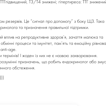
Гпідвищений, Т3/Т4 знижені; гіпертиреоз: ТТГ знижени
ом резервів. Це “сигнал про допомогу” з боку ЩЗ. Така
инолога та призначення правильної підтримки.
й вплив на репродуктивне здоров’я, зачаття малюка та
бмінні процеси та імунітет, пам’ять та емоційну рівнова
anti-age.
и термінів! І жоден із них не є назвою захворювання.
розумінні призначень, що робить ендокринолог або змус
инного обстеження.
))