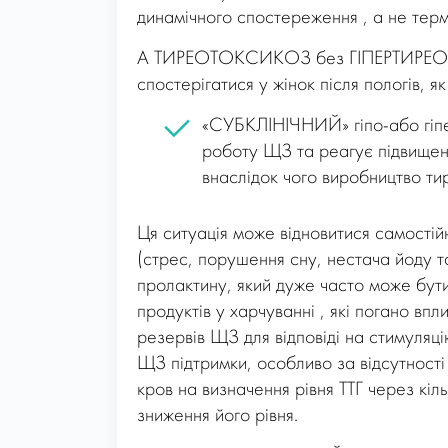
динамічного спостереження , а не терм
А ТИРЕОТОКСИКОЗ без ГІПЕРТИРЕОЗУ? 
спостерігатися у жінок після пологів, 
«СУБКЛІНІЧНИЙ» гіпо-або гіпер
роботу ЩЗ та реагує підвищенн
внаслідок чого виробництво тир
Ця ситуація може відновитися самостій
(стрес, порушення сну, нестача йоду та
пролактину, який дуже часто може бут
продуктів у харчуванні , які погано вп
резервів ЩЗ для відповіді на стимуляц
ЩЗ підтримки, особливо за відсутності 
кров на визначення рівня ТТГ через кіл
зниження його рівня.