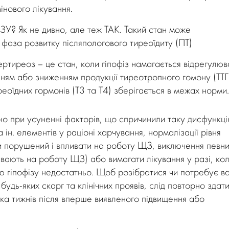
інового лікування.
Як не дивно, але теж ТАК. Такий стан може
як фаза розвитку післяпологового тиреоїдиту (ПТ)
тиреоз – це стан, коли гіпофіз намагається відрегулюв
ям або зниженням продукції тиреотропного гомону (ТТГ
еоїдних гормонів (Т3 та Т4) зберігається в межах норми.
но при усуненні факторів, що спричинили таку дисфункц
 ін. елементів у раціоні харчування, нормалізації рівня
и порушений і впливати на роботу ЩЗ, виключення певн
ливають на роботу ЩЗ) або вимагати лікування у разі, ко
ію гіпофізу недостатньо. Щоб розібратися чи потребує в
будь-яких скарг та клінічних проявів, слід повторно здат
ька тижнів після вперше виявленого підвищення або