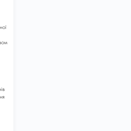
ної
вом
ів
ня