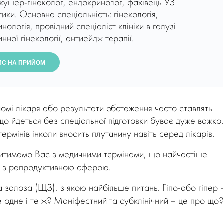
кушер-гінеколог, ендокринолог, фахівець УЗ
тики. Основна спеціальність: гінекологія,
нологія, провідний спеціаліст клініки в галузі
нної гінекології, антиейдж терапії.
ИС НА ПРИЙОМ
омі лікаря або результати обстеження часто ставлять
 що йдеться без спеціальної підготовки буває дуже важко.
рмінів інколи вносить плутанину навіть серед лікарів.
тимемо Вас з медичними термінами, що найчастіше
ані з репродуктивною сферою.
залоза (ЩЗ), з якою найбільше питань. Гіпо-або гіпер 
е одне і те ж? Маніфестний та субклінічний – це про що?