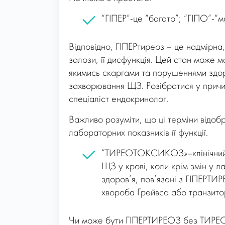
“ГІПЕР”-це “багато”; “ГІПО”-“
Відповідно, ГІПЕРтиреоз – це надмірна
залози, її дисфункція. Цей стан може 
якимись скаргами та порушеннями здоро
захворювання ЩЗ. Розібратися у причин
спеціаліст ендокринолог.
Важливо розуміти, що ці терміни відо
лабораторних показників її функції.
“ТИРЕОТОКСИКОЗ»–клінічний с
ЩЗ у крові, коли крім змін у 
здоров’я, пов’язані з ГІПЕРТ
хвороба Грейвса або транзитор
Чи може бути ГІПЕРТИРЕОЗ без ТИРЕО