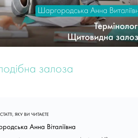
подібна залоза
СТАТТІ, ЯКУ ВИ ЧИТАЄТЕ
родська Анна Віталіївна