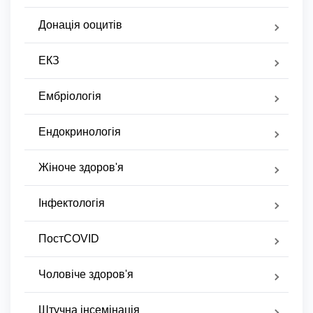
Донація ооцитів
ЕКЗ
Ембріологія
Ендокринологія
Жіноче здоров'я
Інфектологія
ПостCOVID
Чоловіче здоров'я
Штучна інсемінація