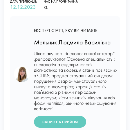
ДАТА ПУБЛІКАЦІЇ:
ЧАС НА ПРОЧИТАННЯ:
12.12.2023
ХВ.
ЕКСПЕРТ СТАТТІ, ЯКУ ВИ ЧИТАЄТЕ
Мельник Людмила Василівна
Лікар акушер- гінеколог вищої категорії
,репродуктолог Основна спеціальність :
гінекологічна ендокринологія-
діагностика та корекція станів повʼязаних
з СПКЯ; предменструальний синдром;
порушення оваріо- менструального
циклу; ендометріоз; корекція станів
повʼязана з різними періодами
менопаузи; кісти яєчників. лікування всіх
форм непліддя, звичного невиношування
вагітності
ЗАПИС НА ПРИЙОМ