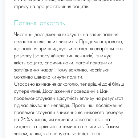
стресу на процес старіння ооцитів.
Паління, алкоголь
Численні дослідження вказують на вплив паління
незалежно від інших чинників. Продемонстровано,
що паління пришвидшує виснаження оваріального
резерву (запасу яйцеклітин яєчників), знижує
якість ооцита, спричиняючи, погані показники
запліднення надалі. Тому важливо, наскільки
можливо швидко кинути палити.
Стосовно вживання алкоголю, теперішні дані більш
суперечливі. Дослідження проведенні в Данії
продемонстрували відсутність впливу на результат
під час лікування непліддя. Проте інші дослідження
продемонстрували зниження яєчникового резерву
на 26% у жінок, які вживали алкоголь двічі на
тиждень в порівнянні з тими хто не вживав. Таким
чином, жінки, які планують вагітність слід