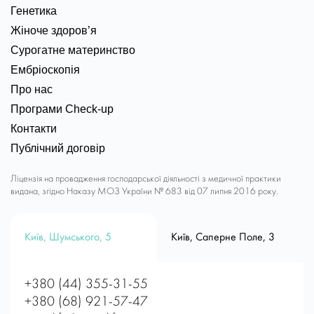
Генетика
Жіноче здоров’я
Сурогатне материнство
Ембріоскопія
Про нас
Програми Check-up
Контакти
Публічний договір
Ліцензія на провадження господарської діяльності з медичної практики
видана, згідно Наказу МОЗ України № 683 від 07 липня 2016 року.
Київ, Шумського, 5
Київ, Саперне Поле, 3
+380 (44) 355-31-55
+380 (68) 921-57-47