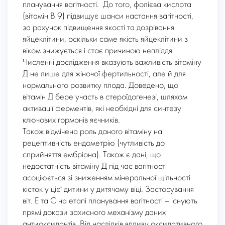
планування вагітності. До того, фолієва кислота
(вітамін B 9) підвищує шанси настання вагітності,
за рахунок підвищення якості та дозрівання
яйцеклітини, оскільки саме якість яйцеклітини з
віком знижується і стає причиною непліддя.
Численні дослідження вказують важливість вітаміну
Д не лише для жіночої фертильності, але й для
нормального розвитку плода. Доведено, що
вітамін Д бере участь в стероїдогенезі, шляхом
активації ферментів, які необхідні для синтезу
ключових гормонів яєчників.
Також відмічена роль даного вітаміну на
рецептивність ендометрію (чутливість до
сприйняття ембріона). Також є дані, що
недостатність вітаміну Д під час вагітності
асоціюється зі зниженням мінеральної щільності
кісток у цієї дитини у дитячому віці. Застосування
віт. Е та С на етапі планування вагітності – існують
прямі докази захисного механізму даних
антиоксидантів. Від наслідків впливу оксидативного