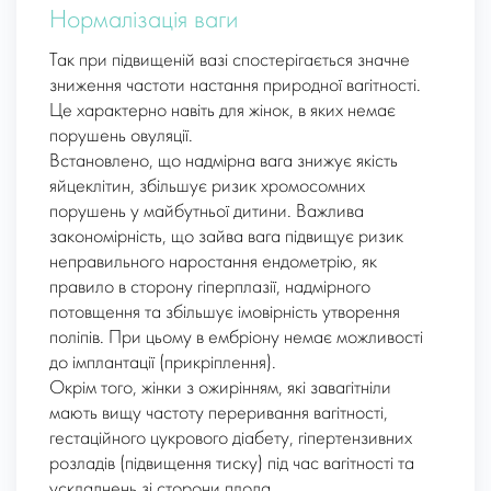
Нормалізація ваги
Так при підвищеній вазі спостерігається значне
зниження частоти настання природної вагітності.
Це характерно навіть для жінок, в яких немає
порушень овуляції.
Встановлено, що надмірна вага знижує якість
яйцеклітин, збільшує ризик хромосомних
порушень у майбутньої дитини. Важлива
закономірність, що зайва вага підвищує ризик
неправильного наростання ендометрію, як
правило в сторону гіперплазії, надмірного
потовщення та збільшує імовірність утворення
поліпів. При цьому в ембріону немає можливості
до імплантації (прикріплення).
Окрім того, жінки з ожирінням, які завагітніли
мають вищу частоту переривання вагітності,
гестаційного цукрового діабету, гіпертензивних
розладів (підвищення тиску) під час вагітності та
ускладнень зі сторони плода.