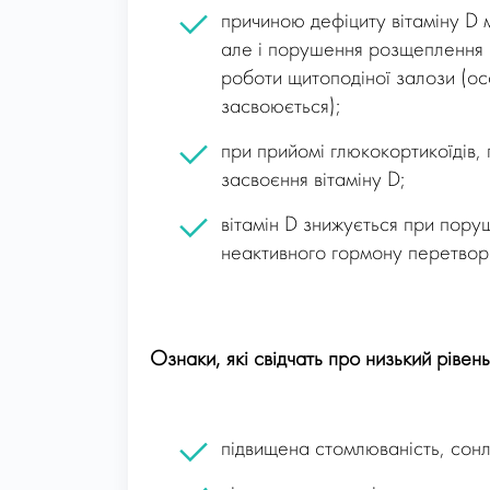
причиною дефіциту вітаміну D 
але і порушення розщеплення і
роботи щитоподіної залози (осо
засвоюється);
при прийомі глюкокортикоїдів,
засвоєння вітаміну D;
вітамін D знижується при поруш
неактивного гормону перетворю
Ознаки, які свідчать про низький рівень
підвищена стомлюваність, сонл