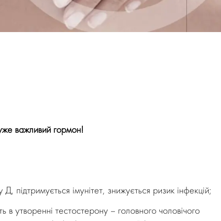
 дуже важливий гормон!
у Д, підтримується імунітет, знижується ризик інфекцій;
сть в утворенні тестостерону – головного чоловічого