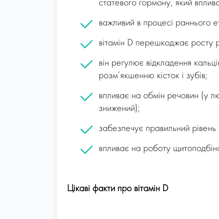
статевого гормону, який вплива
важливий в процесі раннього е
вітамін D перешкоджає росту ра
він регулює відкладення кальці
розм’якшенню кісток і зубів;
впливає на обмін речовин (у лю
знижений);
забезпечує правильний рівень 
впливає на роботу щитоподбіно
Цікаві факти про вітамін D