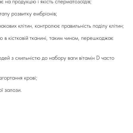
є на продукцію і якість сперматозоїдів;
тапу розвитку ембріонів;
кових клітин, контролює правильність поділу клітин;
ю в кістковій тканині, таким чином, перешкоджає
дей з схильністю до набору ваги вітамін D часто
згортання крові;
ї залози.