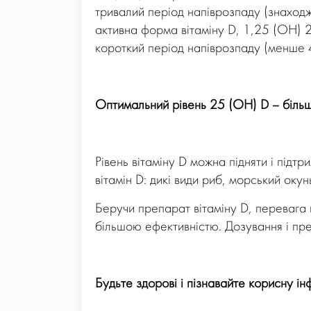
тривалий період напіврозпаду (знаходже
активна форма вітаміну D, 1,25 (OH) 2 
короткий період напіврозпаду (менше 4
Оптимальний рівень 25 (ОН) D – більш
Рівень вітаміну D можна підняти і підт
вітамін D: дикі види риб, морський окунь
Беручи препарат вітаміну D, перевага
більшою ефективністю. Дозування і пр
Будьте здорові і пізнавайте корисну і