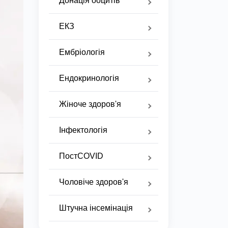
Донація ооцитів
ЕКЗ
Ембріологія
Ендокринологія
Жіноче здоров'я
Інфектологія
ПостCOVID
Чоловіче здоров'я
Штучна інсемінація