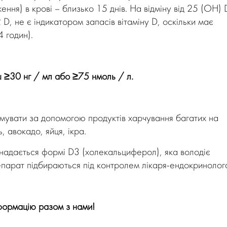
ння) в крові – близько 15 днів. На відміну від 25 (OH) 
D, не є індикатором запасів вітаміну D, оскільки має
 годин).
 ≥30 нг / мл або ≥75 нмоль / л.
римувати за допомогою продуктів харчування багатих на
, авокадо, яйця, ікра.
 надається формі D3 (холекальциферол), яка володіє
епарат підбираються під контролем лікаря-ендокринолог
нформацію разом з нами!