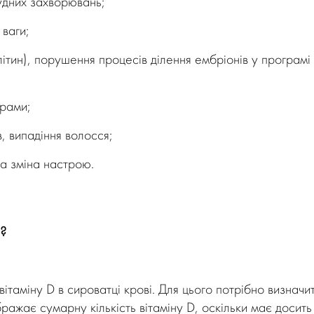
удних захворювань;
 ваги;
літин), порушення процесів ділення ембріонів у програмі
грами;
в, випадіння волосся;
а зміна настрою.
D?
вітаміну D в сироватці крові. Для цього потрібно визначи
ражає сумарну кількість вітаміну D, оскільки має досить