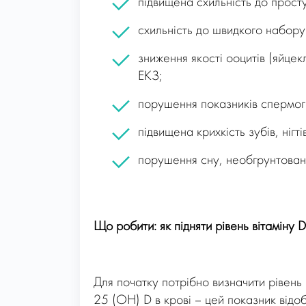
підвищена схильність до прост
схильність до швидкого набору
зниження якості ооцитів (яйцек
ЕКЗ;
порушення показників спермо
підвищена крихкість зубів, нігті
порушення сну, необгрунтован
Що робити: як підняти рівень вітаміну 
Для початку потрібно визначити рівень 
25 (ОН) D в крові – цей показник відоб