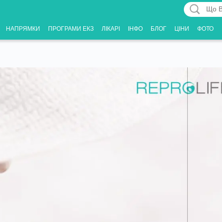
Що
Вас
НАПРЯМКИ
ПРОГРАМИ ЕКЗ
ЛІКАРІ
ІНФО
БЛОГ
ЦІНИ
ФОТО
цікавить?