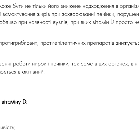
може бути не тільки його знижене надходження в організ
 всмоктування жирів при захворюванні печінки, поруше
бливо при наявності вузлів, при яких вітамін D просто н
 протигрибкових, протиепілептичних препаратів знижуєть
енні роботи нирок і печінки, так саме в цих органах, він
ється в активний.
 вітаміну D:
ивість;