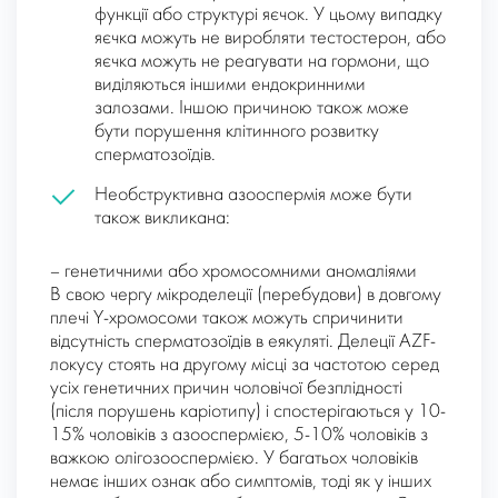
функції або структурі яєчок. У цьому випадку
яєчка можуть не виробляти тестостерон, або
яєчка можуть не реагувати на гормони, що
виділяються іншими ендокринними
залозами. Іншою причиною також може
бути порушення клітинного розвитку
сперматозоїдів.
Необструктивна азооспермія може бути
також викликана:
– генетичними або хромосомними аномаліями
В свою чергу мікроделеції (перебудови) в довгому
плечі Y-хромосоми також можуть спричинити
відсутність сперматозоїдів в еякуляті. Делеції AZF-
локусу стоять на другому місці за частотою серед
усіх генетичних причин чоловічої безплідності
(після порушень каріотипу) і спостерігаються у 10-
15% чоловіків з азооспермією, 5-10% чоловіків з
важкою олігозооспермією. У багатьох чоловіків
немає інших ознак або симптомів, тоді як у інших