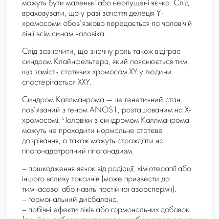
можуть бути маленькі або неопущені яєчка. Слід
враховувати, що у разі зачаття делеція Y-
хромосоми обов’язково передається по чоловічій
лінії всім синам чоловіка.
Слід зазначити, що значну роль також відіграє
синдром Клайнфельтера,
який пояснюється тим,
що замість статевих хромосом XY у людини
спостерігається XXY.
Синдром Каллманрома
— це генетичний стан,
пов’язаний з геном ANOS1, розташованим на Х-
хромосомі. Чоловіки з синдромом
Каллманрома
можуть не проходити нормальне статеве
дозрівання, а також можуть страждати на
гіпогонадотропний гіпогонадизм.
– пошкодження яєчок від радіації, хіміотерапії або
іншого впливу токсинів
(може призвести до
тимчасової або навіть постійної азооспермії).
– гормональний дисбаланс.
– побічні ефекти ліків або гормональних добавок