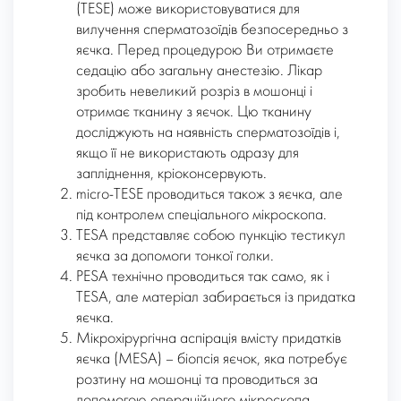
(TESE) може використовуватися для
вилучення сперматозоїдів безпосередньо з
яєчка. Перед процедурою Ви отримаєте
седацію або загальну анестезію. Лікар
зробить невеликий розріз в мошонці і
отримає тканину з яєчок. Цю тканину
досліджують на наявність сперматозоїдів і,
якщо її не використають одразу для
запліднення, кріоконсервують.
micro-TESE проводиться також з яєчка, але
під контролем спеціального мікроскопа.
TESA представляє собою пункцію тестикул
яєчка за допомоги тонкої голки.
PESA технічно проводиться так само, як і
TESA, але матеріал забирається із придатка
яєчка.
Мікрохірургічна аспірація вмісту придатків
яєчка (MESA) – біопсія яєчок, яка потребує
розтину на мошонці та проводиться за
допомогою операційного мікроскопа.