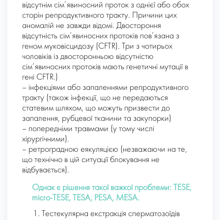
відсутнім сім’явиносний проток з однієї або обох
сторін репродуктивного тракту. Причини цих
аномалій не завжди відомі. Двостороння
відсутність сім’явиносних протоків пов’язана з
геном муковісцидозу (CFTR). Три з чотирьох
чоловіків із двосторонньою відсутністю
сім’явиносних протоків мають генетичні мутації в
гені CFTR.)
– інфекціями або запаленнями репродуктивного
тракту
(також інфекції, що не передаються
статевим шляхом, що можуть призвести до
запалення, рубцевої тканини та закупорки)
–
попередніми травмами
(у тому числі
хірургічними).
– ретроградною еякуляцією
(незважаючи на те,
що технічно в цій ситуації блокування не
відбувається).
Однак є рішення такої важкої проблеми: TESE,
micro-TESE, TESA, PESA, MESA.
Тестекулярна екстракція сперматозоїдів