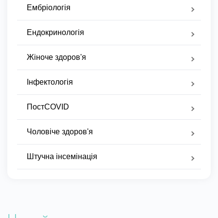
Ембріологія
Ендокринологія
Жіноче здоров'я
Інфектологія
ПостCOVID
Чоловіче здоров'я
Штучна інсемінація