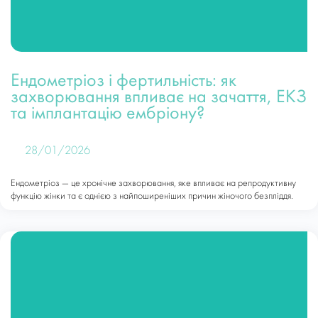
Ендометріоз і фертильність: як
захворювання впливає на зачаття, ЕКЗ
та імплантацію ембріону?
28/01/2026
Ендометріоз — це хронічне захворювання, яке впливає на репродуктивну
функцію жінки та є однією з найпоширеніших причин жіночого безпліддя.