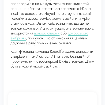
азооспермією не можуть мати генетичних дітей,
але це не обов’язково так. За допомогою ЕКЗ, а
іноді і за допомогою хірургічного втручання, деякі
чоловіки з азооспермією можуть здійснити мрію
стати батьком. Однак, слід зазначити, що це не
завжди можливо. У цих ситуаціях альтернативою є
використання
донора сперми
або
донорського
ембріона
, при умові, що отримання яйцеклітин
дружини з ряду причин є неможлива.
Кваліфікована команда Reprolife зможе допомогти
у вирішенні такої складної і начебто безнадійної
проблеми, як – азооспермія! Вихід є завжди! Дітям
бути в кожній українській сім’ї!