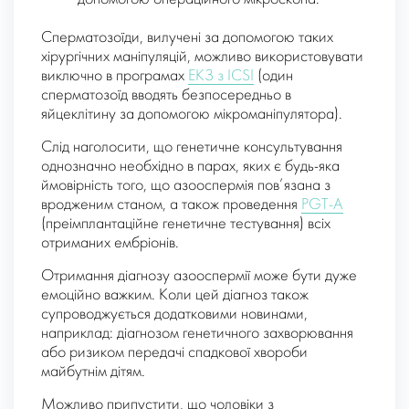
Сперматозоїди, вилучені за допомогою таких
хірургічних маніпуляцій, можливо використовувати
виключно в програмах
ЕКЗ з ICSI
(один
сперматозоїд вводять безпосередньо в
яйцеклітину за допомогою мікроманіпулятора).
Слід наголосити, що генетичне консультування
однозначно необхідно в парах, яких є будь-яка
ймовірність того, що азооспермія пов’язана з
вродженим станом, а також проведення
PGT-A
(преімплантаційне генетичне тестування) всіх
отриманих ембріонів.
Отримання діагнозу азооспермії може бути дуже
емоційно важким. Коли цей діагноз також
супроводжується додатковими новинами,
наприклад: діагнозом генетичного захворювання
або ризиком передачі спадкової хвороби
майбутнім дітям.
Можливо припустити, що чоловіки з