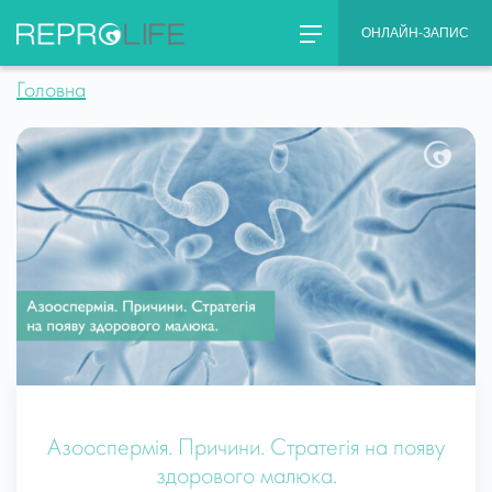
Skip
ОНЛАЙН-ЗАПИС
to
content
Головна
Азооспермія. Причини. Стратегія на появу
здорового малюка.