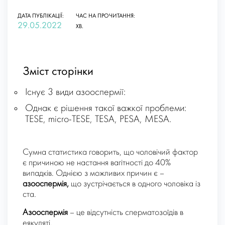
ДАТА ПУБЛІКАЦІЇ:
ЧАС НА ПРОЧИТАННЯ:
29.05.2022
ХВ.
Зміст сторінки
Існує 3 види азооспермії:
Однак є рішення такої важкої проблеми:
TESE, micro-TESE, TESA, PESA, MESA.
Сумна статистика говорить, що чоловічий фактор
є причиною не настання вагітності до 40%
випадків. Однією з можливих причин є –
азооспермія,
що зустрічається в одного чоловіка із
ста.
Азооспермія
– це відсутність сперматозоїдів в
еякуляті.