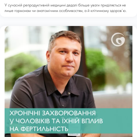
У сучасній репродуктивній медицині дедалі більше уваги приділяється не
лише гормонам чи анатомічним особливостям, а й клітинному здоров’ю.