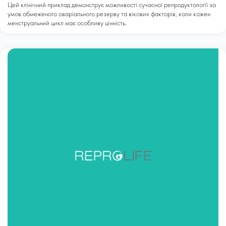
Цей клінічний приклад демонструє можливості сучасної репродуктології за
умов обмеженого оваріального резерву та вікових факторів, коли кожен
менструальний цикл має особливу цінність.