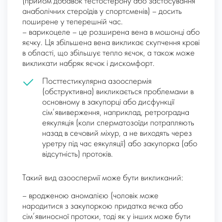
(прийом добавок тестостерону або застосування
анаболічних стероїдів у спортсменів) – досить
поширене у теперешній час.
– варикоцеле
– це розширена вена в мошонці або
яєчку. Ця збільшена вена викликає скупчення крові
в області, що збільшує тепло яєчок, а також може
викликати набряк яєчок і дискомфорт.
Посттестикулярна азооспермія
(обструктивна) викликається проблемами в
основному в закупорці або дисфункції
сім’явиверження, наприклад, ретроградна
еякуляція (коли сперматозоїди потрапляють
назад в сечовий міхур, а не виходять через
уретру під час еякуляції) або закупорка (або
відсутність) протоків.
Такий вид азооспермії може бути викликаний:
– вродженою аномалією
(чоловік може
народитися з закупоркою придатка яєчка або
сім’явиносної протоки, тоді як у інших може бути