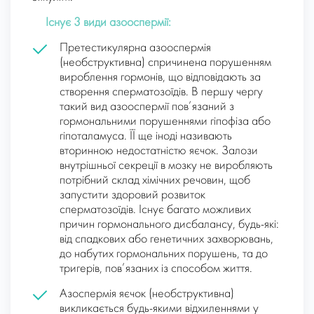
Існує 3 види азооспермії:
Претестикулярна азооспермія
(необструктивна) спричинена порушенням
вироблення гормонів, що відповідають за
створення сперматозоїдів. В першу чергу
такий вид азооспермії пов’язаний з
гормональними порушеннями гіпофіза або
гіпоталамуса. ЇЇ ще іноді називають
вторинною недостатністю яєчок
. Залози
внутрішньої секреції в мозку не виробляють
потрібний склад хімічних речовин, щоб
запустити здоровий розвиток
сперматозоїдів. Існує багато можливих
причин гормонального дисбалансу, будь-які:
від спадкових або генетичних захворювань,
до набутих гормональних порушень, та до
тригерів, пов’язаних із способом життя.
Азоспермія яєчок (необструктивна)
викликається будь-якими відхиленнями у