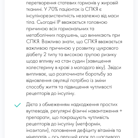
перетворення статевих гормонів у жировій
тканині. У 70% пацієнток із СПКЯ є
інсулінорезистентність незалежно від маси
тіла. Сьогодні ІР вважається головною
причиною всіх гормональних та
метаболічних порушень, що виникають при
СПКЯ. Важливо знати, що СПКЯ вважається
важливою причиною у розвитку цукрового
діабету 2 типу та високою групою ризику
щодо впливу на стан судин (завищення
холестерину в крові з молодого віку). Звідси
випливає, що розпочинати боротьбу за
відновлення овуляції потрібно із зміни
способу життя та підвищення чутливості
рецепторів до інсуліну.
Дієта з обмеженням надходження простих
вуглеводів, регулярні фізичні навантаження +
препарати, що покращують чутливість
рецепторів до інсуліну (метформін,
інозитоли), поповнення дефіциту вітамінів та
мінералів – ось перший крок до щасливого