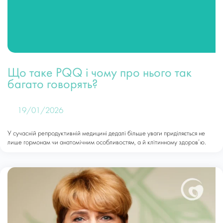
Що таке PQQ і чому про нього так
багато говорять?
19/01/2026
У сучасній репродуктивній медицині дедалі більше уваги приділяється не
лише гормонам чи анатомічним особливостям, а й клітинному здоров’ю.