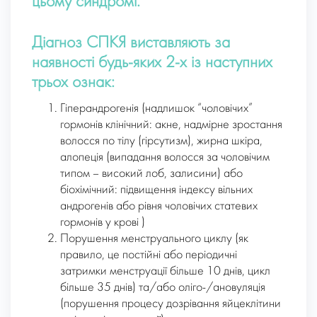
цьому синдромі.
Діагноз СПКЯ виставляють за
наявності будь-яких 2-х із наступних
трьох ознак:
Гіперандрогенія (надлишок “чоловічих”
гормонів клінічний: акне, надмірне зростання
волосся по тілу (гірсутизм), жирна шкіра,
алопеція (випадання волосся за чоловічим
типом – високий лоб, залисини) або
біохімічний: підвищення індексу вільних
андрогенів або рівня чоловічих статевих
гормонів у крові )
Порушення менструального циклу (як
правило, це постійні або періодичні
затримки менструації більше 10 днів, цикл
більше 35 днів) та/або оліго-/ановуляція
(порушення процесу дозрівання яйцеклітини