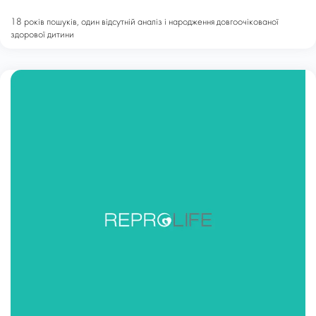
18 років пошуків, один відсутній аналіз і народження довгоочікованої
здорової дитини