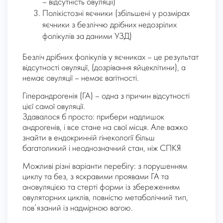
– відсутність овуляції)
Полікістозні яєчники (збільшені у розмірах
яєчники з безліччю дрібних недозрілих
фолікулів за даними УЗД)
Безліч дрібних фолікулів у яєчниках – це результат
відсутності овуляції, (дозрівання яйцеклітини), а
немає овуляції – немає вагітності.
Гіперандрогенія (ГА) – одна з причин відсутності
цієї самої овуляції.
Здавалося б просто: прибери надлишок
андрогенів, і все стане на свої місця. Але важко
знайти в ендокринній гінекології більш
багатоликий і неоднозначний стан, ніж СПКЯ
Можливі різні варіанти перебігу: з порушенням
циклу та без, з яскравими проявами ГА та
ановуляцією та стерті форми із збереженням
овуляторних циклів, повністю метаболічний тип,
пов’язаний із надмірною вагою.