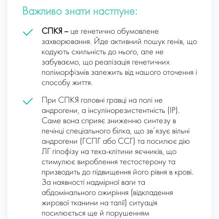
Важливо знати настпуне:
СПКЯ –
це генетично обумовлене
захворювання. Йде активний пошук генів, що
кодують схильність до нього, але не
забуваємо, що реалізація генетичних
поліморфізмів залежить від нашого оточення і
способу життя.
При СПКЯ головні гравці на полі не
андрогени, а інсулінорезистентність (ІР).
Саме вона сприяє зниженню синтезу в
печінці спеціального білка, що зв’язує вільні
андрогени (ГСПГ або ССГ) та посилює дію
ЛГ гіпофізу на тека-клітини яєчників, що
стимулює вироблення тестостерону та
призводить до підвищення його рівня в крові.
За наявності надмірної ваги та
абдомінального ожиріння (відкладення
жирової тканини на талії) ситуація
посилюється ще й порушенням