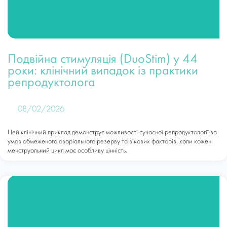
Подвійна стимуляція (DuoStim) у 44
роки: клінічний випадок із практики
репродуктолога
08/02/2026
Цей клінічний приклад демонструє можливості сучасної репродуктології за
умов обмеженого оваріального резерву та вікових факторів, коли кожен
менструальний цикл має особливу цінність.