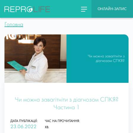
Skip
ОНЛАЙН-ЗАПИС
to
content
Головна
Чи можна завагітніти з діагнозом СПКЯ?
Частина 1
ДАТА ПУБЛІКАЦІЇ:
ЧАС НА ПРОЧИТАННЯ:
23.06.2022
ХВ.