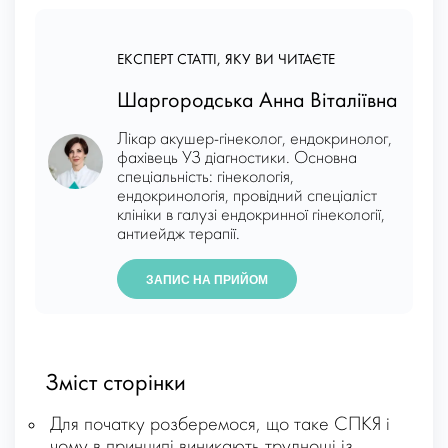
ЕКСПЕРТ СТАТТІ, ЯКУ ВИ ЧИТАЄТЕ
Шаргородська Анна Віталіївна
Лікар акушер-гінеколог, ендокринолог,
фахівець УЗ діагностики. Основна
спеціальність: гінекологія,
ендокринологія, провідний спеціаліст
клініки в галузі ендокринної гінекології,
антиейдж терапії.
ЗАПИС НА ПРИЙОМ
Зміст сторінки
Для початку розберемося, що таке СПКЯ і
чому в принципі виникають труднощі із