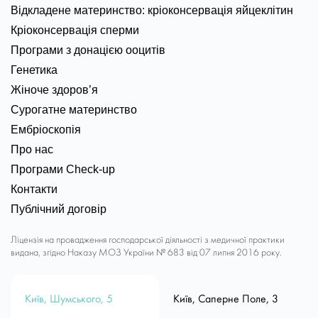
Відкладене материнство: кріоконсервація яйцеклітин
Кріоконсервація сперми
Програми з донацією ооцитів
Генетика
Жіноче здоров’я
Сурогатне материнство
Ембріоскопія
Про нас
Програми Check-up
Контакти
Публічний договір
Ліцензія на провадження господарської діяльності з медичної практики
видана, згідно Наказу МОЗ України № 683 від 07 липня 2016 року.
Київ, Шумського, 5
Київ, Саперне Поле, 3