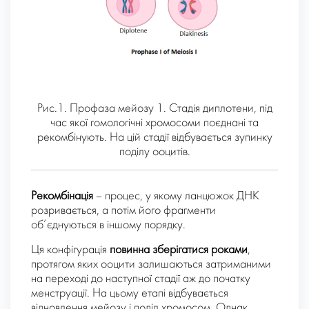
Рис.1. Профаза мейозу 1. Стадія диплотени, під
час якої гомологічні хромосоми поєднані та
рекомбінують. На цій стадії відбувається зупинку
поділу ооцитів.
Рекомбінація
– процес, у якому ланцюжок ДНК
розривається, а потім його фрагменти
об’єднуються в іншому порядку.
Ця конфігурація
повинна зберігатися роками
,
протягом яких ооцити залишаються затриманими
на переході до наступної стадії аж до початку
менструації. На цьому етапі відбувається
відновлення мейозу і поділ хромосом. Однак