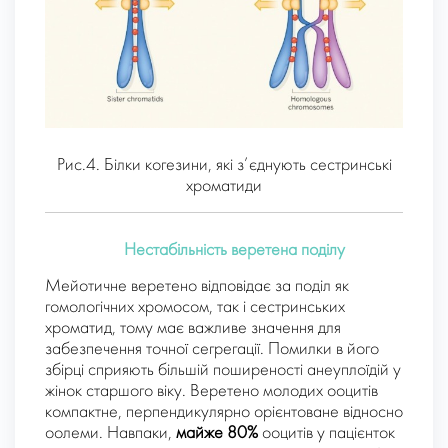
Рис.4. Білки когезини, які з’єднують сестринські
хроматиди
Нестабільність веретена поділу
Мейотичне веретено відповідає за поділ як
гомологічних хромосом, так і сестринських
хроматид, тому має важливе значення для
забезпечення точної сегрегації. Помилки в його
збірці сприяють більшій поширеності анеуплоїдій у
жінок старшого віку. Веретено молодих ооцитів
компактне, перпендикулярно орієнтоване відносно
оолеми. Навпаки,
майже 80%
ооцитів у пацієнток