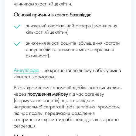
чинником якості яйцеклітин.
Основні причини вікового безпліддя:
знижений оваріальний резерв (зменшення
кількості яйцеклітин)
зниження якості ооцитів (збільшення частоти
анеуплоїдій та зниження мітохондріальної
активності).
Анеуплоїдія
– не кратна гаплоїдному набору зміна
кількості хромосом.
Вікові хромосомні аномалії здебільшого виникають
через
порушення мейозу
під час оогенезу
(формування ооцитів), що є наслідком
неправильної сегрегації (розщеплення) хромосом
під час поділу, передчасне розділення
сестринських хроматид або нещодавня зворотна
сегрегація.