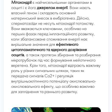
Мітохондрії
є найчисельнішими органелами в
ооциті і є його
джерелом енергії
. Вони мають
власний геном і складають основний
материнський внесок в ембріогенез. Дійсно,
сперматозоїди не несуть мітохондрії потомству.
Вони вважаються ключовими, особливо на
перших фазах перед імплантаційного розвитку,
коли збалансоване споживання енергії має
вирішальне значення для
ефективного
цитоплазматичного та ядерного дозрівання
ооцитів
, а також протягом збирання та розбирання
мікротрубочок під час формування мейотичного
веретена. Крім того, мітохондрії відіграють важливу
роль у різних сигнальних шляхах, таких як
передача сигналів Ca2+ і регуляція
внутрішньоклітинного потенціалу окислювально-
окислювального ефекту, що особливо важливо
для запліднення та раннього розвитку.