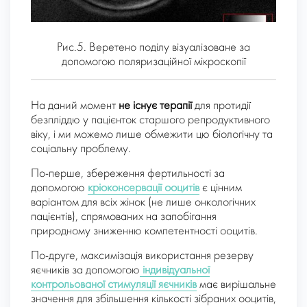
Рис.5. Веретено поділу візуалізоване за
допомогою поляризаційної мікроскопії
На даний момент
не існує терапії
для протидії
безпліддю у пацієнток старшого репродуктивного
віку, і ми можемо лише обмежити цю біологічну та
соціальну проблему.
По-перше, збереження фертильності за
допомогою
кріоконсервації ооцитів
є цінним
варіантом для всіх жінок (не лише онкологічних
пацієнтів), спрямованих на запобігання
природному зниженню компетентності ооцитів.
По-друге, максимізація використання резерву
яєчників за допомогою
індивідуальної
контрольованої стимуляції яєчників
має вирішальне
значення для збільшення кількості зібраних ооцитів,