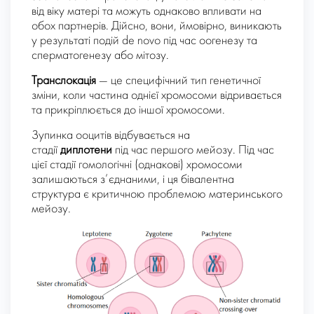
від віку матері та можуть однаково впливати на
обох партнерів. Дійсно, вони, ймовірно, виникають
у результаті подій de novo під час оогенезу та
сперматогенезу або мітозу.
Транслокація
— це специфічний тип генетичної
зміни, коли частина однієї хромосоми відривається
та прикріплюється до іншої хромосоми.
Зупинка ооцитів відбувається на
стадії
диплотени
під час першого мейозу. Під час
цієї стадії гомологічні (однакові) хромосоми
залишаються з’єднаними, і ця бівалентна
структура є критичною проблемою материнського
мейозу.