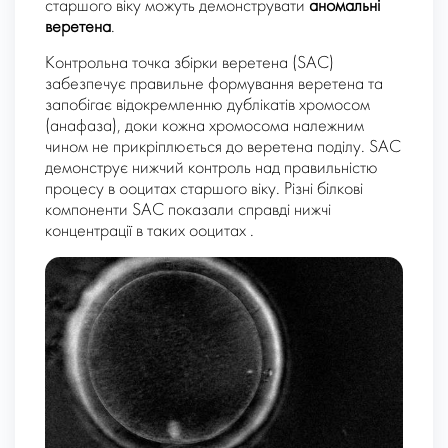
старшого віку можуть демонструвати
аномальні
веретена
.
Контрольна точка збірки веретена (SAC)
забезпечує правильне формування веретена та
запобігає відокремленню дублікатів хромосом
(анафаза), доки кожна хромосома належним
чином не прикріплюється до веретена поділу. SAC
демонструє нижчий контроль над правильністю
процесу в ооцитах старшого віку. Різні білкові
компоненти SAC показали справді нижчі
концентрації в таких ооцитах .