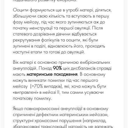
Ооцити формуються ще в утробі матері, діляться,
збільшуючи свою кількість та вступають в першу
фазу мейозу, під час якого зупиняються аж до
початку менструації та першої овуляції. Після
статевого дозрівання дівчини відбувається
рекрутування фолікулів та ооцити, які були
зупинені в поділі, відновлюють його, проходять
наступні етапи та готові до овуляцій.
Вік матері є основною причиною ембріональних
анеуплоїдій. Понад
90%
цих дисбалансів справді
мають
материнське походження
. В основному
можуть виникати помилки під час першого
мейозу (>70% випадків), які, хоча можуть бути
«виправлені» в мейозі II, тим самим усуваючи
початкову помилку.
Якщо повнохромосомні анеуплоїдії в основному
спричинені дефектним материнським мейозом,
структурні хромосомні порушення (наприклад,
збалансовані транслокації) натомість не залежать