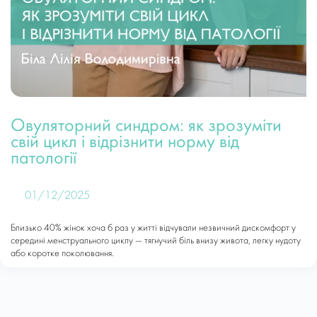
Овуляторний синдром: як зрозуміти
свій цикл і відрізнити норму від
патології
01/12/2025
Близько 40% жінок хоча б раз у житті відчували незвичний дискомфорт у
середині менструального циклу — тягнучий біль внизу живота, легку нудоту
або коротке поколювання.