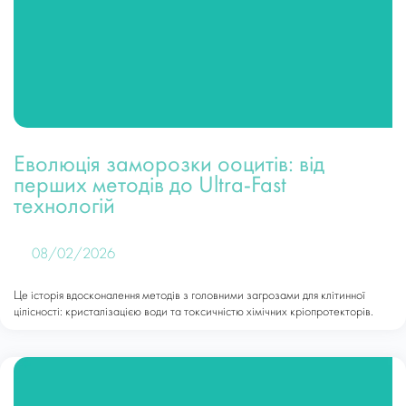
Еволюція заморозки ооцитів: від
перших методів до Ultra-Fast
технологій
08/02/2026
Це історія вдосконалення методів з головними загрозами для клітинної
цілісності: кристалізацією води та токсичністю хімічних кріопротекторів.