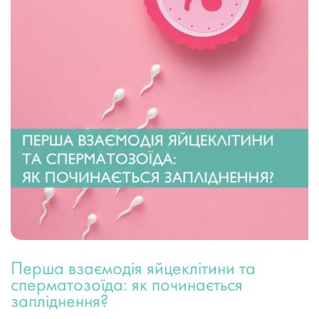
Перша взаємодія яйцеклітини та
сперматозоїда: як починається
запліднення?