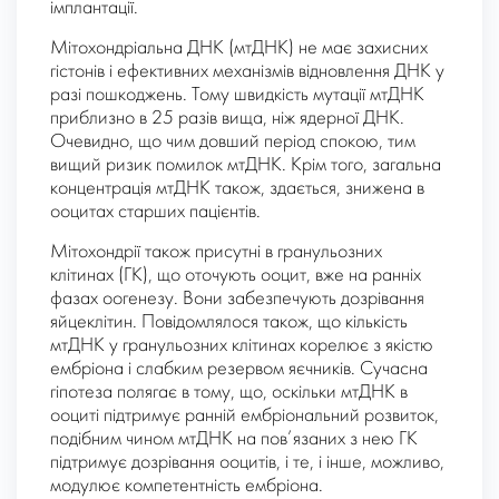
імплантації.
Мітохондріальна ДНК (мтДНК) не має захисних
гістонів і ефективних механізмів відновлення ДНК у
разі пошкоджень. Тому швидкість мутації мтДНК
приблизно в 25 разів вища, ніж ядерної ДНК.
Очевидно, що чим довший період спокою, тим
вищий ризик помилок мтДНК. Крім того, загальна
концентрація мтДНК також, здається, знижена в
ооцитах старших пацієнтів.
Мітохондрії також присутні в гранульозних
клітинах (ГК), що оточують ооцит, вже на ранніх
фазах оогенезу. Вони забезпечують дозрівання
яйцеклітин. Повідомлялося також, що кількість
мтДНК у гранульозних клітинах корелює з якістю
ембріона і слабким резервом яєчників. Сучасна
гіпотеза полягає в тому, що, оскільки мтДНК в
ооциті підтримує ранній ембріональний розвиток,
подібним чином мтДНК на пов’язаних з нею ГК
підтримує дозрівання ооцитів, і те, і інше, можливо,
модулює компетентність ембріона.