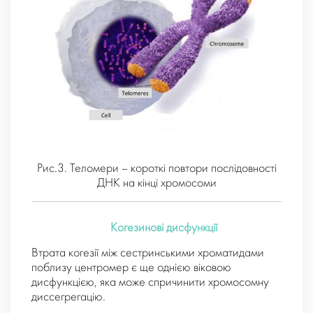
Рис.3. Теломери – короткі повтори послідовності
ДНК на кінці хромосоми
Когезинові дисфункції
Втрата когезії між сестринськими хроматидами
поблизу центромер є ще однією віковою
дисфункцією, яка може спричинити хромосомну
диссегрегацію.