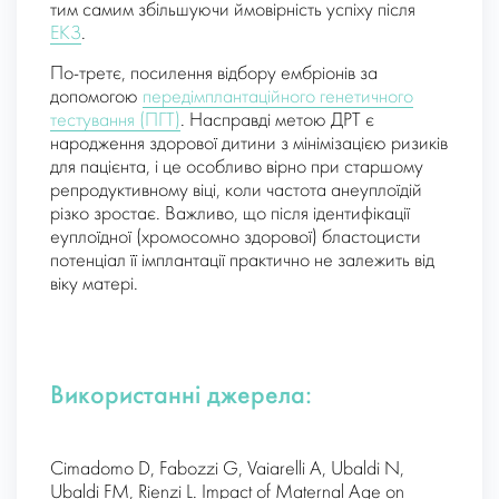
тим самим збільшуючи ймовірність успіху після
ЕКЗ
.
По-третє, посилення відбору ембріонів за
допомогою
передімплантаційного генетичного
тестування (ПГТ)
. Насправді метою ДРТ є
народження здорової дитини з мінімізацією ризиків
для пацієнта, і це особливо вірно при старшому
репродуктивному віці, коли частота анеуплоїдій
різко зростає. Важливо, що після ідентифікації
еуплоїдної (хромосомно здорової) бластоцисти
потенціал її імплантації практично не залежить від
віку матері.
Використанні джерела:
Cimadomo D, Fabozzi G, Vaiarelli A, Ubaldi N,
Ubaldi FM, Rienzi L. Impact of Maternal Age on