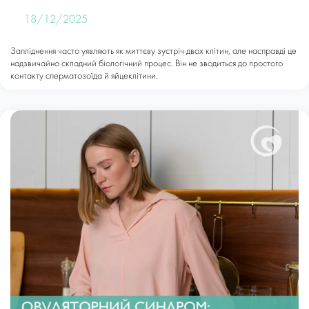
18/12/2025
Запліднення часто уявляють як миттєву зустріч двох клітин, але насправді це
надзвичайно складний біологічний процес. Він не зводиться до простого
контакту сперматозоїда й яйцеклітини.