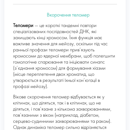
Вкорочення теломер
Теломери
— це короткі тандемні повтори
спеціалізованих послідовностей ДНК, які
захищають кінці хромосом. Їхня функція має
важливе значення для мейозу, оскільки під час
ранньої профази теломери прив’язують
хромосоми до ядерної мембрани, щоб полегшити
гомологічне спарювання та ініціювати синапс
(з’єднання хромосом) для формування хіазми
(місце переплетення двох хроматид, що
утворюється в результаті їхньої кон’югації в
профазі мейозу).
Вікове скорочення теломер відбувається як у
клітинах, що діляться, так і в клітинах, що не
діляться, і пов’язане з кількома захворюваннями,
пов’язаними з віком (наприклад, діабетом,
серцево-судинними захворюваннями та раком).
Однак динаміка теломер сильно відрізняється