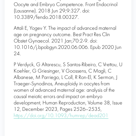
Oocyte and Embryo Competence. Front Endocrinol
(Lausanne). 2018 Jun 29;9:327. doi:
10.3389/fendo.2018.00327.
Attali E, Yogev Y. The impact of advanced maternal
age on pregnancy outcome. Best Pract Res Clin
Obstet Gynaecol. 2021 Jan;70:2-9. doi:
10.1016/j.bpobgyn.2020.06.006. Epub 2020 Jun
24.
P Verdyck, G Altarescu, S Santos-Ribeiro, C Vrettou, U
Koehler, G Griesinger, V Goossens, C Magli, C
Albanese, M Parriego, L Coll, R Ron-El, K Sermon, J
Traeger-Synodinos, Aneuploidy in oocytes from
women of advanced maternal age: analysis of the
causal meiotic errors and impact on embryo
development, Human Reproduction, Volume 38, Issue
12, December 2023, Pages 2526–2535,
https://doi.org/10.1093/humrep/dead201