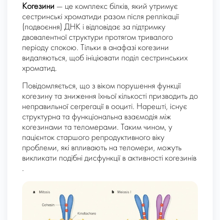
Когезини
— це комплекс білків, який утримує
сестринські хроматиди разом після реплікації
(подвоєння) ДНК і відповідає за підтримку
двовалентної структури протягом тривалого
періоду спокою. Тільки в анафазі когезини
видаляються, щоб ініціювати поділ сестринських
хроматид.
Повідомляється, що з віком порушення функції
когезину та зниження їхньої кількості призводить до
неправильної сегрегації в ооциті. Нарешті, існує
структурна та функціональна взаємодія між
когезинами та теломерами. Таким чином, у
пацієнток старшого репродуктивного віку
проблеми, які впливають на теломери, можуть
викликати подібні дисфункції в активності когезинів
.