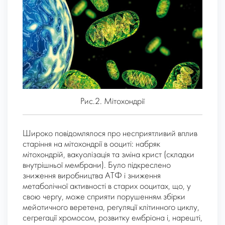
Рис.2. Мітохондрії
Широко повідомлялося про несприятливий вплив
старіння на мітохондрії в ооциті: набряк
мітохондрій, вакуолізація та зміна крист (складки
внутрішньої мембрани). Було підкреслено
зниження виробництва АТФ і зниження
метаболічної активності в старих ооцитах, що, у
свою чергу, може сприяти порушенням збірки
мейотичного веретена, регуляції клітинного циклу,
сегрегації хромосом, розвитку ембріона і, нарешті,