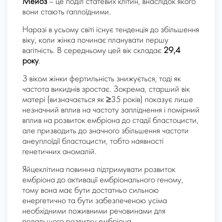
Мейоз
– це поділ статевих клітин, внаслідок якого
вони стають гаплоїдними.
Наразі в усьому світі існує тенденція до збільшення
віку, коли жінка починає планувати першу
вагітність. В середньому цей вік складає
29,4
року
.
З віком жінки фертильність знижується, тоді як
частота викиднів зростає. Зокрема, старший вік
матері (визначається як ≥35 років) показує лише
незначний вплив на частоту запліднення і помірний
вплив на розвиток ембріона до стадії бластоцисти,
але призводить до значного збільшення частоти
анеуплоїдії бластоцисти, тобто наявності
генетичних аномалій.
Яйцеклітина повинна підтримувати розвиток
ембріона до активації ембріонального геному,
тому вона має бути достатньо сильною
енергетично та бути забезпеченою усіма
необхідними поживними речовинами для
подальшого розвитку ембріона.