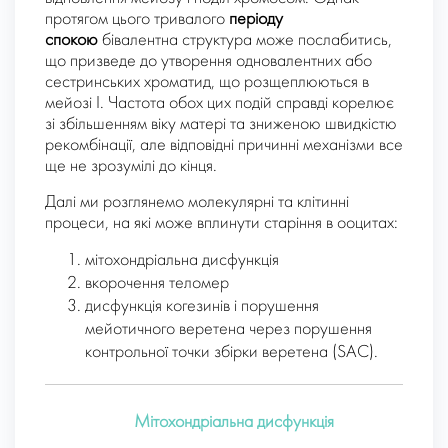
протягом цього тривалого
періоду
спокою
бівалентна структура може послабитись,
що призведе до утворення одновалентних або
сестринських хроматид, що розщеплюються в
мейозі I. Частота обох цих подій справді корелює
зі збільшенням віку матері та зниженою швидкістю
рекомбінації, але відповідні причинні механізми все
ще не зрозумілі до кінця.
Далі ми розглянемо молекулярні та клітинні
процеси, на які може вплинути старіння в ооцитах:
мітохондріальна дисфункція
вкорочення теломер
дисфункція когезинів і порушення
мейотичного веретена через порушення
контрольної точки збірки веретена (SAC).
Мітохондріальна дисфункція