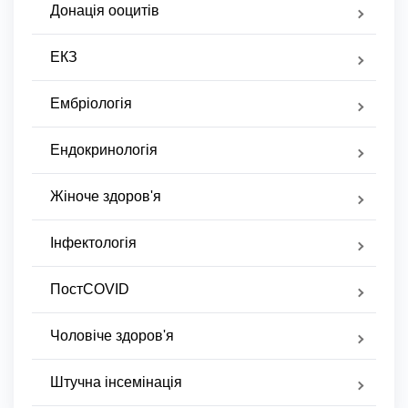
Донація ооцитів
ЕКЗ
Ембріологія
Ендокринологія
Жіноче здоров'я
Інфектологія
ПостCOVID
Чоловіче здоров'я
Штучна інсемінація