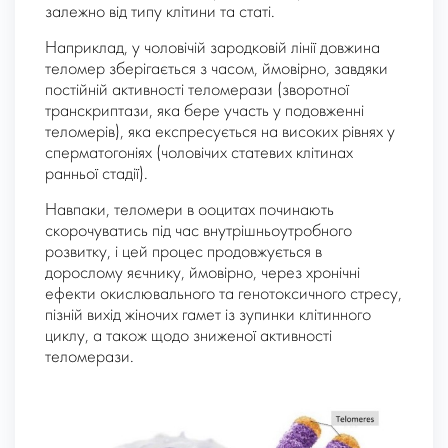
залежно від типу клітини та статі.
Наприклад, у чоловічій зародковій лінії довжина
теломер зберігається з часом, ймовірно, завдяки
постійній активності теломерази (зворотної
транскриптази, яка бере участь у подовженні
теломерів), яка експресується на високих рівнях у
сперматогоніях (чоловічих статевих клітинах
ранньої стадії).
Навпаки, теломери в ооцитах починають
скорочуватись під час внутрішньоутробного
розвитку, і цей процес продовжується в
дорослому яєчнику, ймовірно, через хронічні
ефекти окислювального та генотоксичного стресу,
пізній вихід жіночих гамет із зупинки клітинного
циклу, а також щодо зниженої активності
теломерази.