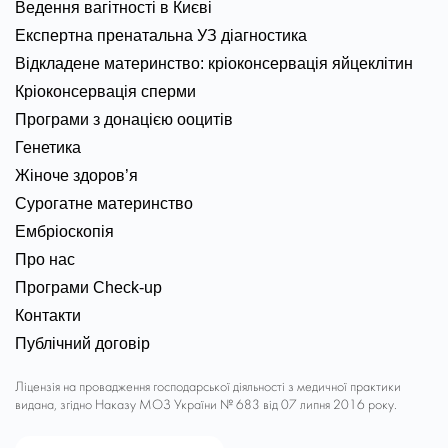
Ведення вагітності в Києві
Експертна пренатальна УЗ діагностика
Відкладене материнство: кріоконсервація яйцеклітин
Кріоконсервація сперми
Програми з донацією ооцитів
Генетика
Жіноче здоров’я
Сурогатне материнство
Ембріоскопія
Про нас
Програми Check-up
Контакти
Публічний договір
Ліцензія на провадження господарської діяльності з медичної практики
видана, згідно Наказу МОЗ України № 683 від 07 липня 2016 року.