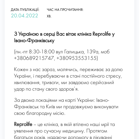
ДАТА ПУБЛІКАЦІЇ:
ЧАС НА ПРОЧИТАННЯ:
20.04.2022
ХВ.
З Україною в серці Вас вітає клініка Reprolife у
Івано-Франківську
(пн.-пт 8:30-18:00 вул Галицька, 139а, моб
+380689215747, +380953553155)
Кожен з нас зараз, молячись, переживає за долю
України, і перебуваючи в стані постійного стресу,
хвилювання, тривоги, ми завдаємо серйозний
удар по стану свого здоров’я.
За двома локаціями на карті України: Івано-
Франківськ та Київ ми продовжуємо виконувати
свою благородну місію.
Reprolife
– це клініка, в якій втілено наші мрії та
уявлення про сучасну медицину. Протягом
багатьох років, надаючи допомогу в лікуванні