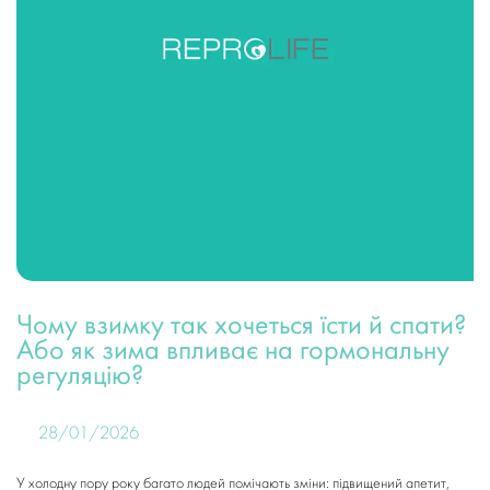
Чому взимку так хочеться їсти й спати?
Або як зима впливає на гормональну
регуляцію?
28/01/2026
У холодну пору року багато людей помічають зміни: підвищений апетит,