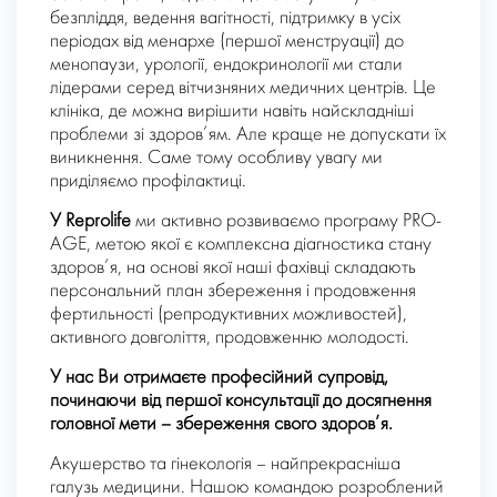
безпліддя, ведення вагітності, підтримку в усіх
періодах від менархе (першої менструації) до
менопаузи, урології, ендокринології ми стали
лідерами серед вітчизняних медичних центрів. Це
клініка, де можна вирішити навіть найскладніші
проблеми зі здоров’ям. Але краще не допускати їх
виникнення. Саме тому особливу увагу ми
приділяємо профілактиці.
У
Reprolife
ми активно розвиваємо програму PRO-
AGE, метою якої є комплексна діагностика стану
здоров’я, на основі якої наші фахівці складають
персональний план збереження і продовження
фертильності (репродуктивних можливостей),
активного довголіття, продовженню молодості.
У нас Ви отримаєте професійний супровід,
починаючи від першої консультації до досягнення
головної мети – збереження свого здоров’я.
Акушерство та гінекологія
– найпрекрасніша
галузь медицини. Нашою командою розроблений