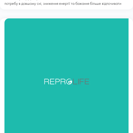
потребу в довшому сні, зниження енергії та бажання більше відпочивати