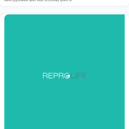
менструальний цикл має особливу цінність.