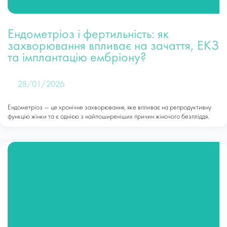
Ендометріоз і фертильність: як
захворювання впливає на зачаття, ЕКЗ
та імплантацію ембріону?
28/01/2026
Ендометріоз — це хронічне захворювання, яке впливає на репродуктивну
функцію жінки та є однією з найпоширеніших причин жіночого безпліддя.