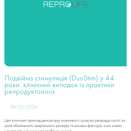
Подвійна стимуляція (DuoStim) у 44
роки: клінічний випадок із практики
репродуктолога
08/02/2026
Цей клінічний приклад демонструє можливості сучасної репродуктології за
умов обмеженого оваріального резерву та вікових факторів, коли кожен