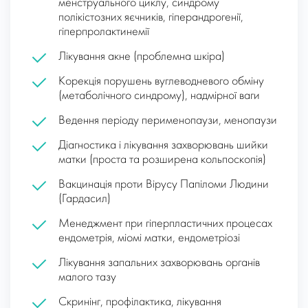
менструального циклу, синдрому
полікістозних яєчників, гіперандрогенії,
гіперпролактинемії
Лікування акне (проблемна шкіра)
Корекція порушень вуглеводневого обміну
(метаболічного синдрому), надмірної ваги
Ведення періоду перименопаузи, менопаузи
Діагностика і лікування захворювань шийки
матки (проста та розширена кольпоскопія)
Вакцинація проти Вірусу Папіломи Людини
(Гардасил)
Менеджмент при гіперпластичних процесах
ендометрія, міомі матки, ендометріозі
Лікування запальних захворювань органів
малого тазу
Скринінг, профілактика, лікування