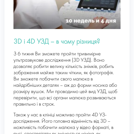
3D і 4D УЗД – в чому різниця?
З 6 тижня Ви зможете пройти тривимірне
ультразвукове дослідження (3D УЗД). Воно
дозволяє робити велику кількість знімків, робить
зображення майже таким чітким, як фотографія.
Ви зможете побачити свого малюка в
найдрібніших деталях – аж до форми носика або
розміру вушок. Ми проводимо цей вид УЗД, щоб
перевірити, що всі органи малюка розвиваються
правильно і в строк.
Також у нас в клініці можливо пройти 4D УЗ-
дослідження. Його головна відмінність від 3D –
можливість побачити малюка у відео форматі, в
русі, спостерігати як змінюється міміка, як