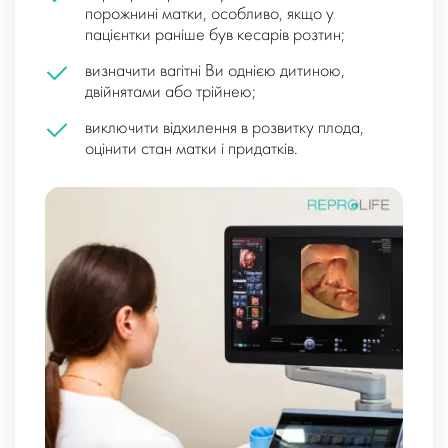
порожнині матки, особливо, якщо у
пацієнтки раніше був кесарів розтин;
визначити вагітні Ви однією дитиною,
двійнятами або трійнею;
виключити відхилення в розвитку плода,
оцінити стан матки і придатків.