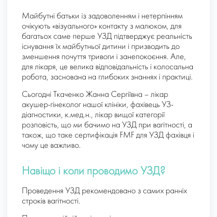
Майбутні батьки із задоволенням і нетерпінням
очікують «візуального» контакту з малюком, для
багатьох саме перше УЗД підтверджує реальність
існування їх майбутньої дитини і призводить до
зменшення почуття тривоги і занепокоєння. Але,
для лікаря, це велика відповідальність і колосальна
робота, заснована на глибоких знаннях і практиці.
Сьогодні Ткаченко Жанна Сергіївна – лікар
акушер-гінеколог нашої клініки, фахівець УЗ-
діагностики, к.мед.н., лікар вищої категорії
розповість, що ми бачимо на УЗД при вагітності, а
також, що таке сертифікація FMF для УЗД фахівця і
чому це важливо.
Навіщо і коли проводимо УЗД?
Проведення УЗД рекомендовано з самих ранніх
строків вагітності.