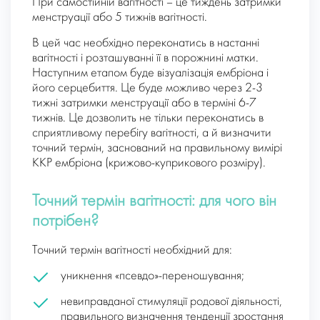
При самостійній вагітності – це тиждень затримки
менструації або 5 тижнів вагітності.
В цей час необхідно переконатись в настанні
вагітності і розташуванні її в порожнині матки.
Наступним етапом буде візуалізація ембріона і
його серцебиття. Це буде можливо через 2-3
тижні затримки менструації або в терміні 6-7
тижнів. Це дозволить не тільки переконатись в
сприятливому перебігу вагітності, а й визначити
точний термін, заснований на правильному вимірі
ККР ембріона (крижово-куприкового розміру).
Точний термін вагітності: для чого він
потрібен?
Точний термін вагітності необхідний для:
уникнення «псевдо»-переношування;
невиправданої стимуляції родової діяльності,
правильного визначення тенденції зростання