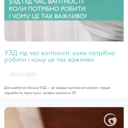
УЗД під час вагітності: коли потрібно
робити і чому це так важливо
23/12/2025
Для майбутніх батьків УЗД — це завжди хвилюючий момент: перше
серцебиття, перші рухи, профіль малюка в 3D.