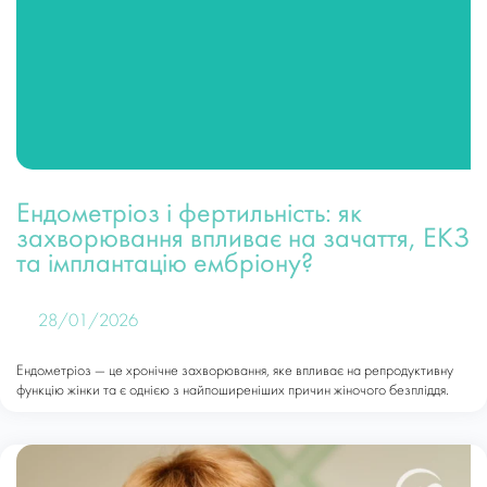
Ендометріоз і фертильність: як
захворювання впливає на зачаття, ЕКЗ
та імплантацію ембріону?
28/01/2026
Ендометріоз — це хронічне захворювання, яке впливає на репродуктивну
функцію жінки та є однією з найпоширеніших причин жіночого безпліддя.