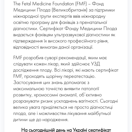
The Fetal Medicine Foundation (FMF) – Фонд
Медицини Плода (Великобританія) за підтримки
міжнародної групи експертів ввів міжнародну
освітню програму для фахівців з пренатальної
діагностики. Сертифікат Фонду Медицини Плода
видається фахівцям ультразвукової діагностики як
підтверждення їх високого професійного рівня,
відповідності вимогам даної організації.
FMF розробив суворі рекомендації, яким має
слідувати кожен лікар, який здійснює УЗД
дослідження плоду. Всі лікарі, які мають сертифікат
FMF, проходять щорічну переатестацію.
Застосування цих знань допомагає з
максимальною точністю виявити патології
розвитку, хромосомні аномалії, об’єктивно
розрахувати ризик ускладнень вагітності. Сьогодні
велика увага приділяється не просто діагностиці
плода, але і можливостям лікування майбутньої
дитини ще до народження.
На сьогоднішній день на Україні сертифікат