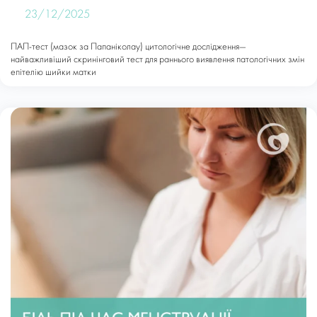
23/12/2025
ПАП-тест (мазок за Папаніколау) цитологічне дослідження—
найважливіший скринінговий тест для раннього виявлення патологічних змін
епітелію шийки матки