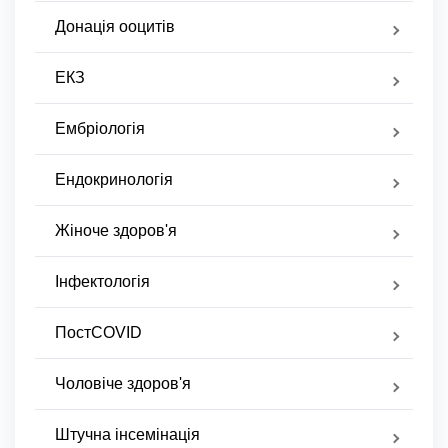
Донація ооцитів
ЕКЗ
Ембріологія
Ендокринологія
Жіноче здоров'я
Інфектологія
ПостCOVID
Чоловіче здоров'я
Штучна інсемінація