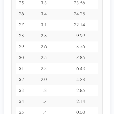
25
3.3
23.56
1
26
3.4
24.28
1
27
3.1
22.14
1
28
2.8
19.99
1
29
2.6
18.56
1
30
2.5
17.85
1
31
2.3
16.43
1
32
2.0
14.28
0
33
1.8
12.85
0
34
1.7
12.14
0
35
1.4
10.00
0