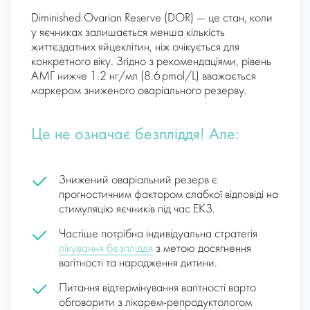
Diminished Ovarian Reserve (DOR) — це стан, коли
у яєчниках залишається менша кількість
життєздатних яйцеклітин, ніж очікується для
конкретного віку. Згідно з рекомендаціями, рівень
АМГ нижче 1.2 нг/мл (8.6 pmol/L) вважається
маркером зниженого оваріального резерву.
Це не означає безпліддя! Але:
Знижений оваріальний резерв є
прогностичним фактором слабкої відповіді на
стимуляцію яєчників під час ЕКЗ.
Частіше потрібна індивідуальна стратегія
лікування безпліддя
з метою досягнення
вагітності та народження дитини.
Питання відтермінування вагітності варто
обговорити з лікарем-репродуктологом