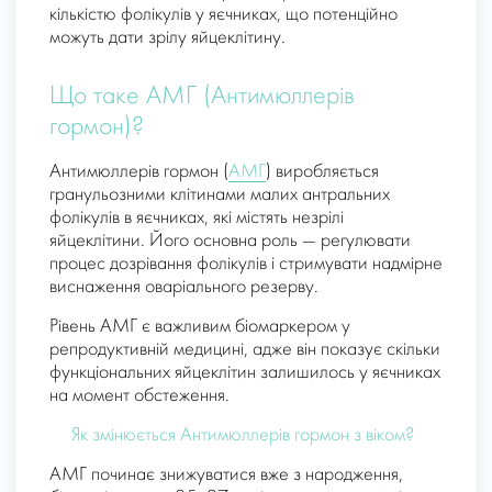
кількістю фолікулів у яєчниках, що потенційно
можуть дати зрілу яйцеклітину.
Що таке АМГ (Антимюллерів
гормон)?
Антимюллерів гормон (
АМГ
) виробляється
гранульозними клітинами малих антральних
фолікулів в яєчниках, які містять незрілі
яйцеклітини. Його основна роль — регулювати
процес дозрівання фолікулів і стримувати надмірне
виснаження оваріального резерву.
Рівень АМГ є важливим біомаркером у
репродуктивній медицині, адже він показує скільки
функціональних яйцеклітин залишилось у яєчниках
на момент обстеження.
Як змінюється Антимюллерів гормон з віком?
АМГ починає знижуватися вже з народження,