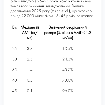
більш відчутно з 25–27 років, хоча у кожної жінки
темп цього зниження індивідуальний. Велике
дослідження 2025 року (Aslan et al.), що охопило
понад 22 000 жінок віком 18–45 років, показало:
Вік
Медіанний
Знижений оваріальний
АМГ (нг/
резерв (% жінок з АМГ < 1.2
мл)
нг/мл)
25
3.3
13.5%
30
2.5
24.3%
35
1.4
45.7%
40
0.5
73.0%
45
0.1
96.0%