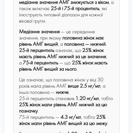
медіанне значення АМГ знижується з віком
, а
також включає
25-й і 75-й процентиль
, які
ілюструють типовий діапазон для кожної
вікової групи.
Медіанне значення
— це серединне
значення, при якому
половина жінок має
рівень АМГ вищий
, а
половина — нижчий
.
25-й перцентиль
означає, що
25% жінок
мають рівень АМГ нижчий за це значення
,
а
75-й перцентиль
— що
25% жінок мають
рівень АМГ вищий за нього
.
Це означає, що половина жінок у віці 30
років мала рівень АМГ
вище 2.5 нг/мл
, а
інша половина —
нижче
.
25-й перцентиль становив
1.20 нг/мл
, тобто
25% жінок мали рівень АМГ нижчий за цю
позначку
.
75-й перцентиль —
4.3 нг/мл
, тобто
25%
жінок мали рівень АМГ вищий за цю межу
.