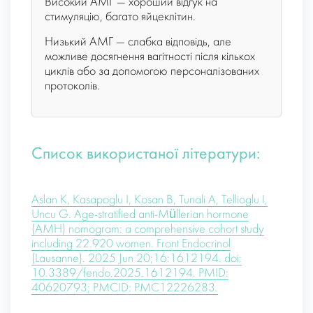
Високий АМГ — хороший відгук на
стимуляцію, багато яйцеклітин.
Низький АМГ — слабка відповідь, але
можливе досягнення вагітності після кількох
циклів або за допомогою персоналізованих
протоколів.
Список використаної літератури:
Aslan K, Kasapoglu I, Kosan B, Tunali A, Tellioglu I,
Uncu G. Age-stratified anti-Müllerian hormone
(AMH) nomogram: a comprehensive cohort study
including 22.920 women. Front Endocrinol
(Lausanne). 2025 Jun 20;16:1612194. doi:
10.3389/fendo.2025.1612194. PMID:
40620793; PMCID: PMC12226283.