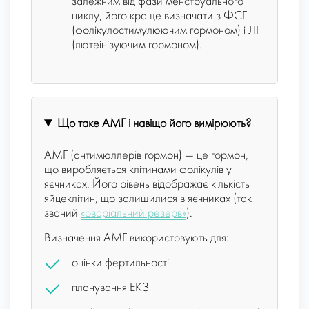
залежним від фази менструального
циклу, його краще визначати з ФСГ
(фолікулостимулюючим гормоном) і ЛГ
(лютеінізуючим гормоном).
Що таке AMГ і навіщо його вимірюють?
AMГ (антимюллерів гормон) — це гормон,
що виробляється клітинами фолікулів у
яєчниках. Його рівень відображає кількість
яйцеклітин, що залишилися в яєчниках (так
званий
«оваріальний резерв»
).
Визначення АМГ використовують для:
оцінки фертильності
планування ЕКЗ