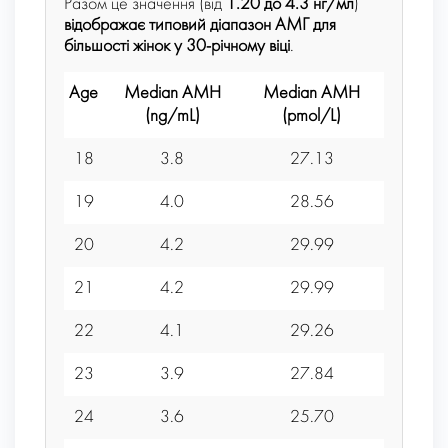
Разом це значення (від
1.20 до 4.3 нг/мл
)
відображає типовий діапазон АМГ для
більшості жінок у 30-річному віці
.
Age
Median AMH
Median
AMH
25th P
(ng/mL)
(pmol/L)
(n
18
3.8
27.13
1
19
4.0
28.56
2
20
4.2
29.99
2
21
4.2
29.99
2
22
4.1
29.26
2
23
3.9
27.84
2
24
3.6
25.70
2