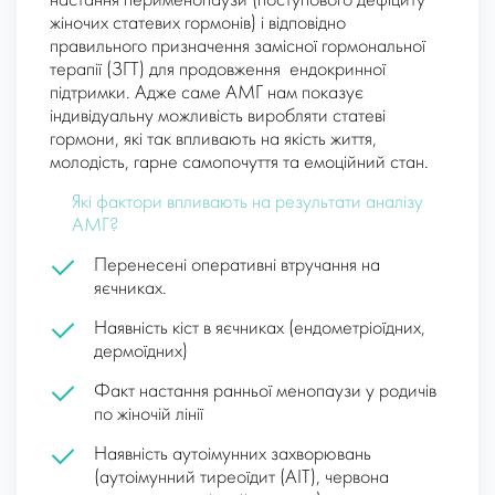
настання перименопаузи (поступового дефіциту
жіночих статевих гормонів) і відповідно
правильного призначення замісної гормональної
терапії (ЗГТ) для продовження ендокринної
підтримки. Адже саме АМГ нам показує
індивідуальну можливість виробляти статеві
гормони, які так впливають на якість життя,
молодість, гарне самопочуття та емоційний стан.
Які фактори впливають на результати аналізу
АМГ?
Перенесені оперативні втручання на
яєчниках.
Наявність кіст в яєчниках (ендометріоїдних,
дермоїдних)
Факт настання ранньої менопаузи у родичів
по жіночій лінії
Наявність аутоімунних захворювань
(аутоімунний тиреоїдит (АІТ), червона