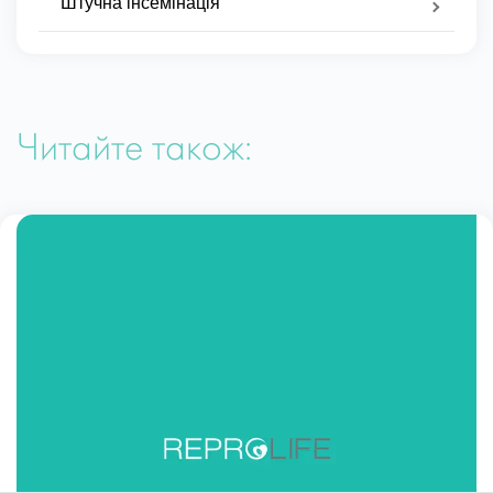
Штучна інсемінація
Читайте також: