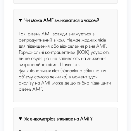
Чи може AMГ змінюватися з часом?
Так, рівень AMГ завжди знижується з
репродуктивний віком. Немає жодних ліків
для підвищення або відновлення рівня АМГ.
Гормональні контрацептиви (КОК) усувають
лише овуляцію і не впливають на зниження
витрати яйцеклітин. Наявність
функціональних кіст (відповідно збільшення
об’єму самого яєчника) в момент здачі
аналізу на АМГ може дещо хибно підвищити
рівень АМГ.
Як ендометріоз впливає на AMГ?