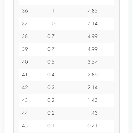
36
1.1
7.85
0
37
1.0
7.14
0
38
0.7
4.99
0
39
0.7
4.99
0
40
0.5
3.57
0
41
0.4
2.86
0
42
0.3
2.14
0
43
0.2
1.43
0
44
0.2
1.43
0
45
0.1
0.71
0