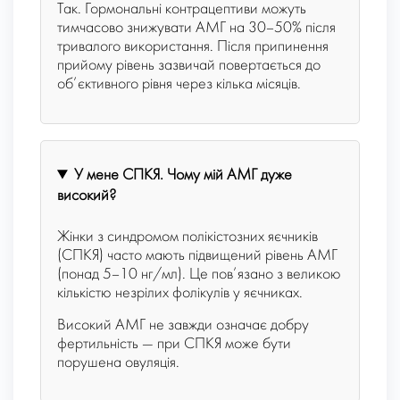
Так. Гормональні контрацептиви можуть
тимчасово знижувати AMГ на 30–50% після
тривалого використання. Після припинення
прийому рівень зазвичай повертається до
об’єктивного рівня через кілька місяців.
У мене СПКЯ. Чому мій AMГ дуже
високий?
Жінки з синдромом полікістозних яєчників
(СПКЯ) часто мають підвищений рівень АМГ
(понад 5–10 нг/мл). Це пов’язано з великою
кількістю незрілих фолікулів у яєчниках.
Високий АМГ не завжди означає добру
фертильність — при СПКЯ може бути
порушена овуляція.