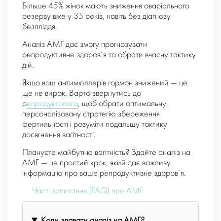
Більше 45% жінок мають зниження оваріального
резерву вже у 35 років, навіть без діагнозу
безпліддя.
Аналіз АМГ дає змогу прогнозувати
репродуктивне здоров’я та обрати вчасну тактику
дій.
Якщо ваш антимюллерів гормон знижений — це
ще не вирок. Варто звернутись до
р
епродуктолога
, щоб обрати оптимальну,
персоналізовану стратегію збереження
фертильності і розуміти подальшу тактику
досягнення вагітності.
Плануєте майбутню вагітність? Здайте аналіз на
АМГ — це простий крок, який дає важливу
інформацію про ваше репродуктивне здоров’я.
Часті запитання (FAQ) про AMГ:
Коли здавати аналіз на AMГ?