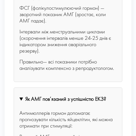
ФСГ (фолікулостимулюючий гормон) —
зворотний показник АМГ (зростає, коли
АМГ падає).
Інтервали між менструальними циклами
(скорочення інтервалів менше 24-25 днів є
індикатором зниження оваріального
резерву).
Правильно— всі показники потрібно
аналізувати комплексно з репродуктологом.
Як АМГ пов’язаний з успішністю ЕКЗ?
Антимюллерів гормон допомагає
прогнозувати кількість яйцеклітин, які можна
отримати при стимуляції: