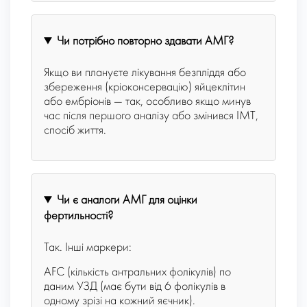
Чи потрібно повторно здавати AMГ?
Якщо ви плануєте лікування безпліддя або
збереження (кріоконсервацію) яйцеклітин
або ембріонів — так, особливо якщо минув
час після першого аналізу або змінився ІМТ,
спосіб життя.
Чи є аналоги АМГ для оцінки
фертильності?
Так. Інші маркери:
AFC (кількість антральних фолікулів) по
даним УЗД (має бути від 6 фолікулів в
одному зрізі на кожний яєчник).