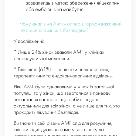
заздалегідь з метою збереження яйцеклітин
або ембріонів на майбутнє.
Чому аналіз на Антимюллерів гормон важливий
не лише для жінок з безпліддям?
У дослідженні:
* Лише 24% жінок здавали АМГ у клініках
репродуктивної медицини.
* Більшість (61%) — пацієнтки гінекологічних,
терапевтичних та ендокринологічних відділень.
Рівні АМГ були однаковими у жінок із загальної
популяції та у жінок, що зверталися з приводу
ненастання вагітності, що робить ці дані
актуальними для всіх жінок, а не лише для тих, хто
проходить лікування безпліддя.
Визначити свій рівень АМГ слід для розуміння,
скільки індивідуально саме у вас є часу до