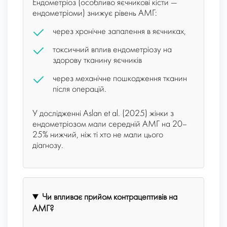
Ендометріоз (особливо яєчникові кісти —
ендометріоми) знижує рівень АМГ:
через хронічне запалення в яєчниках,
токсичний вплив ендометріозу на
здорову тканину яєчників
через механічне пошкодження тканин
після операцій.
У дослідженні Aslan et al. (2025) жінки з
ендометріозом мали середній АМГ на 20–
25% нижчий, ніж ті хто не мали цього
діагнозу.
Чи впливає прийом контрацептивів на
AMГ?