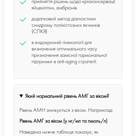
прийняття рішень щодо кріоконсервації
яйцеклітин, ембріонів
додатковий метод діагностики
синдрому полікістозних яєчників
(СПКЯ)
в ендокринній гінекології для
визначення оптимального часу
призначення замісної гормональної
підтримки в anti-aging стратегії.
Який нормальний рівень AMГ за віком?
Рівень AMH знижується з віком. Наприклад:
Рівень АМГ за віком (у нг/мл та пмоль/л)
Наведена нижче таблиця показує, як