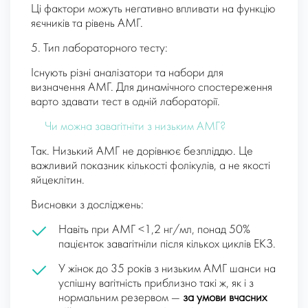
Ці фактори можуть негативно впливати на функцію
яєчників та рівень АМГ.
5. Тип лабораторного тесту:
Існують різні аналізатори та набори для
визначення АМГ. Для динамічного спостереження
варто здавати тест в одній лабораторії.
Чи можна завагітніти з низьким АМГ?
Так. Низький AMГ не дорівнює безпліддю. Це
важливий показник кількості фолікулів, а не якості
яйцеклітин.
Висновки з досліджень:
Навіть при АМГ <1,2 нг/мл, понад 50%
пацієнток завагітніли після кількох циклів ЕКЗ.
У жінок до 35 років з низьким АМГ шанси на
успішну вагітність приблизно такі ж, як і з
нормальним резервом —
за умови вчасних