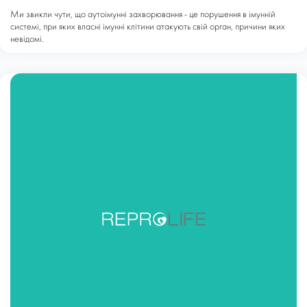
Ми звикли чути, що аутоімунні захворювання - це порушення в імунній
системі, при яких власні імунні клітини атакують свій орган, причини яких
невідомі.