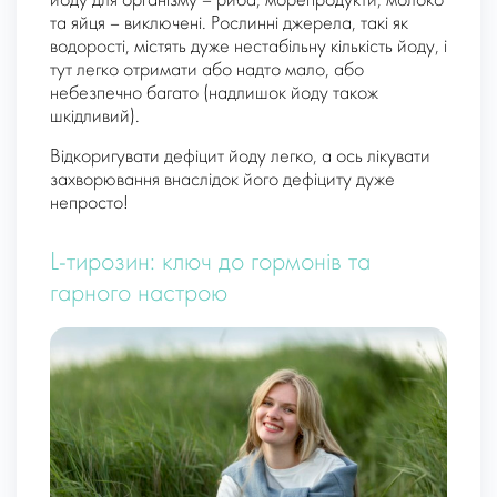
йоду для організму – риба, морепродукти, молоко
та яйця – виключені. Рослинні джерела, такі як
водорості, містять дуже нестабільну кількість йоду, і
тут легко отримати або надто мало, або
небезпечно багато (надлишок йоду також
шкідливий).
Відкоригувати дефіцит йоду легко, а ось лікувати
захворювання внаслідок його дефіциту дуже
непросто!
L-тирозин: ключ до гормонів та
гарного настрою