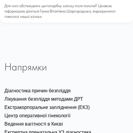
Для чого обстежувати щитоподібну залозу після пологів? Цікавою
інформацією ділиться Ганна Віталіївна Шаргородська, ендокринолог-
гінеколог нашої клініки.
Напрямки
Діагностика причин безпліддя
Лікування безпліддя методами ДРТ
Екстракорпоральне запліднення (ЕКЗ)
Центр оперативної гінекології
Ведення вагітності в Києві
Експертна пренатальна УЗ діагностика