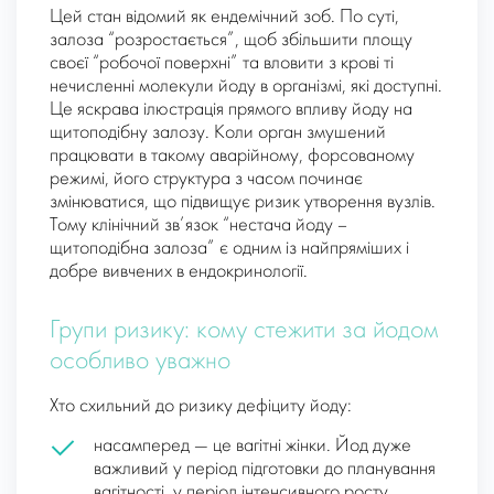
Цей стан відомий як ендемічний зоб. По суті,
залоза “розростається”, щоб збільшити площу
своєї “робочої поверхні” та вловити з крові ті
нечисленні молекули йоду в організмі, які доступні.
Це яскрава ілюстрація прямого впливу йоду на
щитоподібну залозу. Коли орган змушений
працювати в такому аварійному, форсованому
режимі, його структура з часом починає
змінюватися, що підвищує ризик утворення вузлів.
Тому клінічний зв’язок “нестача йоду –
щитоподібна залоза” є одним із найпряміших і
добре вивчених в ендокринології.
Групи ризику: кому стежити за йодом
особливо уважно
Хто схильний до ризику дефіциту йоду:
насамперед — це вагітні жінки. Йод дуже
важливий у період підготовки до планування
вагітності, у період інтенсивного росту