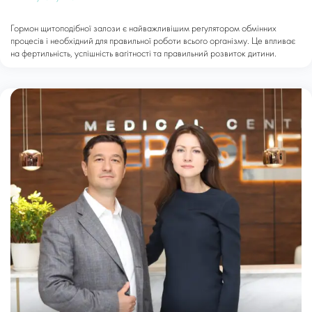
Гормон щитоподібної залози є найважливішим регулятором обмінних
процесів і необхідний для правильної роботи всього організму. Це впливає
на фертильність, успішність вагітності та правильний розвиток дитини.