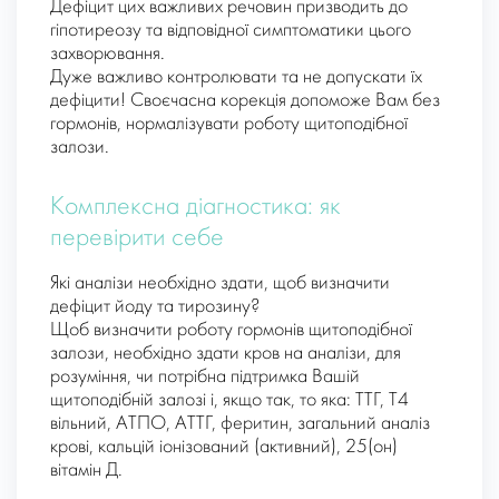
Дефіцит цих важливих речовин призводить до
гіпотиреозу та відповідної симптоматики цього
захворювання.
Дуже важливо контролювати та не допускати їх
дефіцити! Своєчасна корекція допоможе Вам без
гормонів, нормалізувати роботу щитоподібної
залози.
Комплексна діагностика: як
перевірити себе
Які аналізи необхідно здати, щоб визначити
дефіцит йоду та тирозину?
Щоб визначити роботу гормонів щитоподібної
залози, необхідно здати кров на аналізи, для
розуміння, чи потрібна підтримка Вашій
щитоподібній залозі і, якщо так, то яка: ТТГ, Т4
вільний, АТПО, АТТГ, феритин, загальний аналіз
крові, кальцій іонізований (активний), 25(он)
вітамін Д.