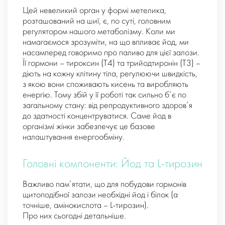
Цей невеликий орган у формі метелика,
розташований на шиї, є, по суті, головним
регулятором нашого метаболізму. Коли ми
намагаємося зрозуміти, на що впливає йод, ми
насамперед говоримо про паливо для цієї залози.
Її гормони – тироксин (Т4) та трийодтиронін (Т3) –
діють на кожну клітину тіла, регулюючи швидкість,
з якою вони споживають кисень та виробляють
енергію. Тому збій у її роботі так сильно б’є по
загальному стану: від репродуктивного здоров’я
до здатності концентруватися. Саме йод в
організмі жінки забезпечує це базове
налаштування енергообміну.
Головні компоненти: Йод та L-тирозин
Важливо пам’ятати, що для побудови гормонів
щитоподібної залози необхідні йод і білок (а
точніше, амінокислота – L-тирозин).
Про них сьогодні детальніше.