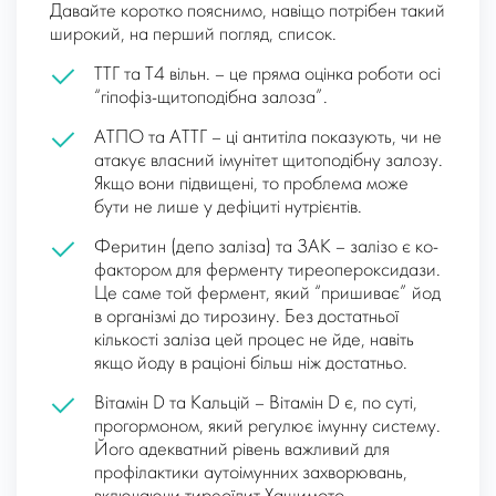
Давайте коротко пояснимо, навіщо потрібен такий
широкий, на перший погляд, список.
ТТГ та Т4 вільн. – це пряма оцінка роботи осі
“гіпофіз-щитоподібна залоза”.
АТПО та АТТГ – ці антитіла показують, чи не
атакує власний імунітет щитоподібну залозу.
Якщо вони підвищені, то проблема може
бути не лише у дефіциті нутрієнтів.
Феритин (депо заліза) та ЗАK – залізо є ко-
фактором для ферменту тиреопероксидази.
Це саме той фермент, який “пришиває” йод
в організмі до тирозину. Без достатньої
кількості заліза цей процес не йде, навіть
якщо йоду в раціоні більш ніж достатньо.
Вітамін D та Кальцій – Вітамін D є, по суті,
прогормоном, який регулює імунну систему.
Його адекватний рівень важливий для
профілактики аутоімунних захворювань,