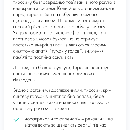
тирозину безпосередньо пов’язані з його роллю в
ендокринній системі. Коли йод в організмі жінки в
нормі, тирозин йде на побудову гормонів
щитоподібної залози. Ці гормони підтримують
високий рівень енергетичного обміну в мозку.
Якщо ж гормонів не вистачає (наприклад, при
гіпотиреозі), мозок буквально не отримує
достатньо енергії, звідси і з’являються класичні
симптоми: апатія, “туман у голові”, зниження
пам’яті та постійна сонливість.
Для тих, хто бажає схуднути, Тирозин пригнічує
апетит, що сприяє зменшенню жирових
відкладень.
Згідно з останніми дослідженнями, тирозин, крім
синтезу гормонів щитоподібної залози, бере
участь у синтезі низки важливих для людського
організму речовин, таких як:
норадреналін та адреналін – речовини, що
відповідають за швидкість реакції під час