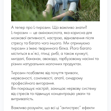
А тепер про L-тирозин. Що важливо знати?
L-тирозин — це амінокислота, яка корисна для
мозкової активності, настрою, відновлення після
стресу та багато чого іншого. Ми отримуємо
тирозин з їжею тваринного білка. Його багато
міститься в м’ясі, птиці, рибі, а також кунжуті,
мигдалі, бананах, авокадо, гарбузовому насінні та
різних натуральних молочних продуктах.
Тирозин позбавляє від почуття тривоги,
нервозності, сонливості, апатії, синдрому
професійного вигорання.
Він покращує настрій, захищає нервову систему
від стресів та підвищує концентрацію уваги та
витривалість.
Важливо розуміти, що всі ці “антистрес” ефекти