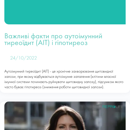
Важливі факти про аутоімунний
тиреоїдит (АІТ) і гіпотиреоз
24/10/2022
Аутоімунний тиреоїдит (АІТ) - це хронічне захворювання щитовидної
залози, при якому відбувається аутоімунне запалення (клітини власної
імунної системи починають руйнувати щитовидну залозу), підсумком якого
часто буває гіпотиреоз (зниження роботи щитовидної залози).