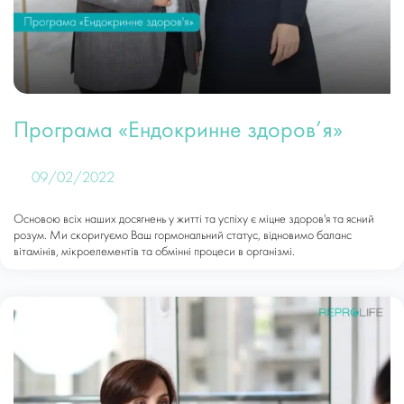
Програма «Ендокринне здоров’я»
09/02/2022
Основою всіх наших досягнень у житті та успіху є міцне здоров'я та ясний
розум. Ми скоригуємо Ваш гормональний статус, відновимо баланс
вітамінів, мікроелементів та обмінні процеси в організмі.