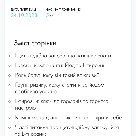
ДАТА ПУБЛІКАЦІЇ:
ЧАС НА ПРОЧИТАННЯ:
24.10.2023
5
ХВ.
Зміст сторінки
Щитоподібна залоза: що важливо знати
Головні компоненти: Йод та L-тирозин
Роль йоду: чому він такий важливий
Групи ризику: кому стежити за йодом
особливо уважно
L-тирозин: ключ до гормонів та гарного
настрою
Комплексна діагностика: як перевірити себе
Часті питання про щитоподібну залозу, йод
та L-тирозин: