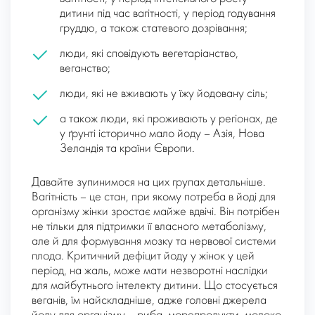
дитини під час вагітності, у період годування
груддю, а також статевого дозрівання;
люди, які сповідують вегетаріанство,
веганство;
люди, які не вживають у їжу йодовану сіль;
а також люди, які проживають у регіонах, де
у ґрунті історично мало йоду – Азія, Нова
Зеландія та країни Європи.
Давайте зупинимося на цих групах детальніше.
Вагітність – це стан, при якому потреба в йоді для
організму жінки зростає майже вдвічі. Він потрібен
не тільки для підтримки її власного метаболізму,
але й для формування мозку та нервової системи
плода. Критичний дефіцит йоду у жінок у цей
період, на жаль, може мати незворотні наслідки
для майбутнього інтелекту дитини. Що стосується
веганів, їм найскладніше, адже головні джерела