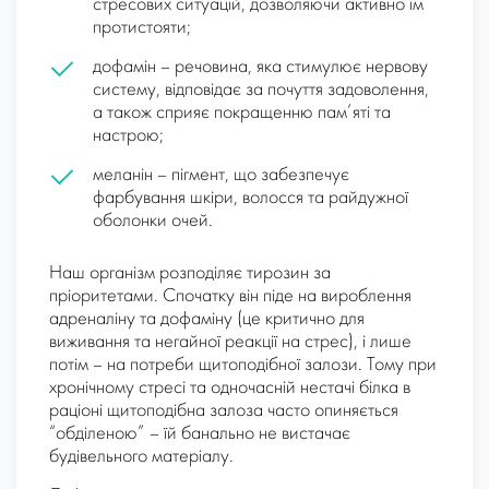
стресових ситуацій, дозволяючи активно їм
протистояти;
дофамін – речовина, яка стимулює нервову
систему, відповідає за почуття задоволення,
а також сприяє покращенню пам’яті та
настрою;
меланін – пігмент, що забезпечує
фарбування шкіри, волосся та райдужної
оболонки очей.
Наш організм розподіляє тирозин за
пріоритетами. Спочатку він піде на вироблення
адреналіну та дофаміну (це критично для
виживання та негайної реакції на стрес), і лише
потім – на потреби щитоподібної залози. Тому при
хронічному стресі та одночасній нестачі білка в
раціоні щитоподібна залоза часто опиняється
“обділеною” – їй банально не вистачає
будівельного матеріалу.