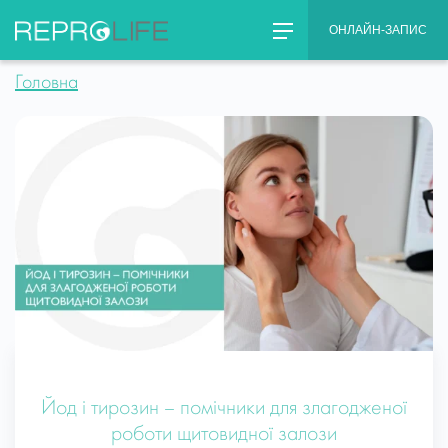
Skip
ОНЛАЙН-ЗАПИС
to
content
Головна
Йод і тирозин – помічники для злагодженої
роботи щитовидної залози