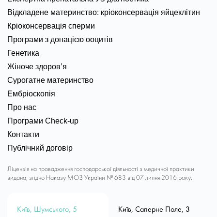
Відкладене материнство: кріоконсервація яйцеклітин
Кріоконсервація сперми
Програми з донацією ооцитів
Генетика
Жіноче здоров’я
Сурогатне материнство
Ембріоскопія
Про нас
Програми Check-up
Контакти
Публічний договір
Ліцензія на провадження господарської діяльності з медичної практики
видана, згідно Наказу МОЗ України № 683 від 07 липня 2016 року.
Київ, Шумського, 5
Київ, Саперне Поле, 3