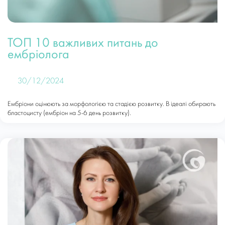
ТОП 10 важливих питань до
ембріолога
30/12/2024
Ембріони оцінюють за морфологією та стадією розвитку. В ідеалі обирають
бластоцисту (ембріон на 5-6 день розвитку).