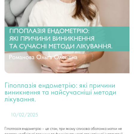
Гіпоплазія ендометрію: які причини
виникнення та найсучасніші методи
лікування.
10/02/2025
Гіпоплазія ендометрію – це стан, при якому слизова оболонка матки не