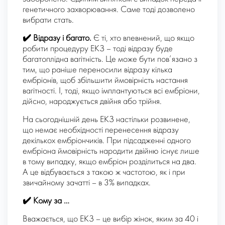
генетичного захворювання. Саме тоді дозволено
вибрати стать.
✔️
Відразу і багато.
Є ті, хто впевнений, що якщо
робити процедуру ЕКЗ – тоді відразу буде
багатоплідна вагітність. Це може бути пов’язано з
тим, що раніше переносили відразу кілька
ембріонів, щоб збільшити ймовірність настання
вагітності. І, тоді, якщо імплантуються всі ембріони,
дійсно, народжується двійня або трійня.
На сьогоднішній день ЕКЗ настільки розвинене,
що немає необхідності перенесення відразу
декількох ембріончиків. При підсадженні одного
ембріона ймовірність народити двійню існує лише
в тому випадку, якщо ембріон розділиться на два.
А це відбувається з такою ж частотою, як і при
звичайному зачатті – в 3% випадках.
✔️
Кому за …
Вважається, що ЕКЗ – це вибір жінок, яким за 40 і