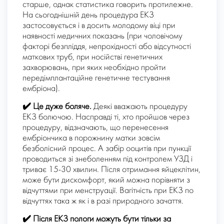
старше, однак статистика говорить протилежне.
На сьогоднішній день процедура ЕКЗ
застосовується і в досить молодому віці при
наявності медичних показань (при чоловічому
факторі безпліддя, непрохідності або відсутності
маткових труб, при носійстві генетичних
захворювань, при яких необхідно пройти
передімплантаційне генетичне тестування
ембріона).
✔️
Це дуже боляче.
Деякі вважають процедуру
ЕКЗ болючою. Насправді ті, хто пройшов через
процедуру, відзначають, що перенесення
ембріончика в порожнину матки зовсім
безболісний процес. А забір ооцитів при пункції
проводиться зі знеболенням під контролем УЗД і
триває 15-30 хвилин. Після отримання яйцеклітин,
може бути дискомфорт, який можна порівняти з
відчуттями при менструації. Вагітність при ЕКЗ по
відчуттях така ж як і в разі природного зачаття.
✔️
Після ЕКЗ пологи можуть бути тільки за