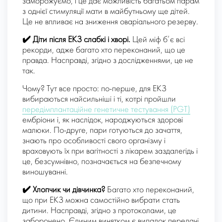
заморожуємо, і це дає можливість багатьом парам
з однієї стимуляції мати в майбутньому ще дітей.
Це не впливає на зниження оваріального резерву.
✔️
Діти після ЕКЗ слабкі і хворі.
Цей міф б’є всі
рекорди, адже багато хто переконаний, що це
правда. Насправді, згідно з дослідженнями, це не
так.
Чому? Тут все просто: по-перше, для ЕКЗ
вибираються найсильніші і ті, котрі пройшли
передімплантаційне генетичне тестування (PGT)
ембріони і, як наслідок, народжуються здорові
малюки. По-друге, пари готуються до зачаття,
знають про особливості свого організму і
враховують їх при вагітності з лікарем заздалегідь і
це, безсумнівно, позначається на безпечному
виношуванні.
✔️
Хлопчик чи дівчинка?
Багато хто переконаний,
що при ЕКЗ можна самостійно вибрати стать
дитини. Насправді, згідно з протоколами, це
заборонено. Єдиним винятком є ​​випадок передачі