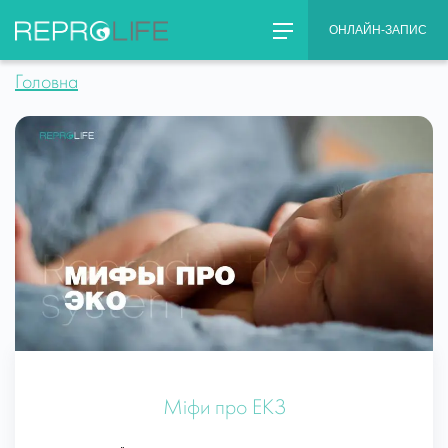
Skip
ОНЛАЙН-ЗАПИС
to
content
Головна
Міфи про ЕКЗ