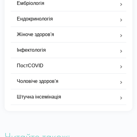
Ембріологія
Ендокринологія
Жіноче здоров'я
Інфектологія
ПостCOVID
Чоловіче здоров'я
Штучна інсемінація