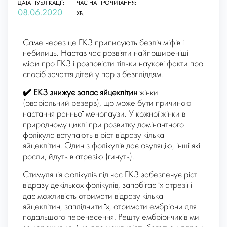
ДАТА ПУБЛІКАЦІЇ:
ЧАС НА ПРОЧИТАННЯ:
08.06.2020
ХВ.
Саме через це ЕКЗ приписують безліч міфів і
небилиць. Настав час розвіяти найпоширеніші
міфи про ЕКЗ і розповісти тільки наукові факти про
спосіб зачаття дітей у пар з безпліддям.
✔️
ЕКЗ знижує запас яйцеклітин
жінки
(оваріальний резерв), що може бути причиною
настання ранньої менопаузи. У кожної жінки в
природному циклі при розвитку домінантного
фолікула вступають в ріст відразу кілька
яйцеклітин. Один з фолікулів дає овуляцію, інші які
росли, йдуть в атрезію (гинуть).
Стимуляція фолікулів під час ЕКЗ забезпечує ріст
відразу декількох фолікулів, запобігає їх атрезії і
дає можливість отримати відразу кілька
яйцеклітин, запліднити їх, отримати ембріони для
подальшого перенесення. Решту ембріончиків ми