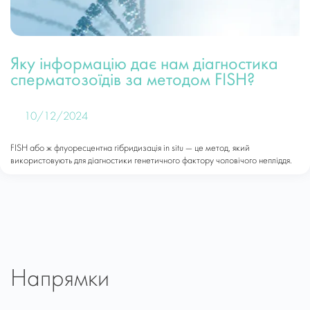
Яку інформацію дає нам діагностика
сперматозоїдів за методом FISH?
10/12/2024
FISH або ж флуоресцентна гібридизація in situ — це метод, який
використовують для діагностики генетичного фактору чоловічого непліддя.
Напрямки