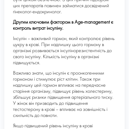
цих препаратів повинен займатися досвідчений
гінеколог-ендокринолог.
Другим ключовим фактором в Age-management є
контроль витрат інсуліну.
Інсулін – важливий гормон, який контролює рівень
цукру в крові. При надлишку цього гормону в
організмі розвивається інсулінорезистентність до
свого інсуліну. Кількість інсуліну в організмі
підвищується.
Важливо знати, що інсулін є проонкогенними
гормоном і стимулює ріст клітин. Також при
надлишку цей гормон впливає на передчасне
старіння організму, підвищує рівень холестерину,
збільшує ризики підвищення артеріального тиску.
У жінок він призводить до підвищення
тестостерону в крові – впливає на зовнішність і
схильність до повноти.
Якщо підвищений рівень інсуліну в крові