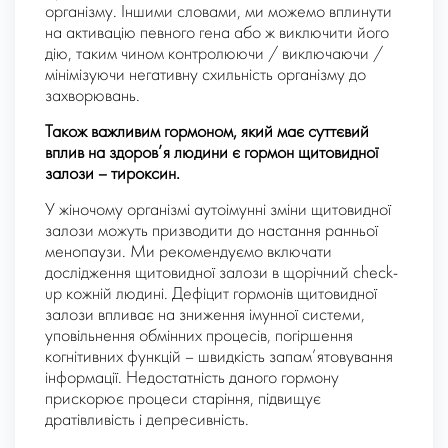
організму. Іншими словами, ми можемо вплинути
на активацію певного гена або ж виключити його
дію, таким чином контролюючи / виключаючи /
мінімізуючи негативну схильність організму до
захворювань.
Також важливим гормоном, який має суттєвий
вплив на здоров’я людини є гормон щитовидної
залози – тироксин.
У жіночому організмі аутоімунні зміни щитовидної
залози можуть призводити до настання ранньої
менопаузи. Ми рекомендуємо включати
дослідження щитовидної залози в щорічний check-
up кожній людині. Дефіцит гормонів щитовидної
залози впливає на зниження імунної системи,
уповільнення обмінних процесів, погіршення
когнітивних функцій – швидкість запам’ятовування
інформації. Недостатність даного гормону
прискорює процеси старіння, підвищує
дратівливість і депресивність.