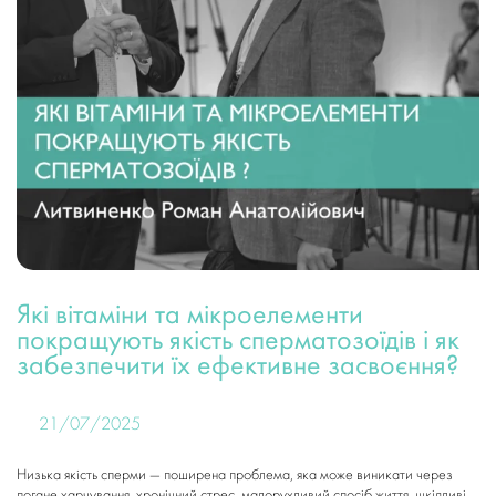
Які вітаміни та мікроелементи
покращують якість сперматозоїдів і як
забезпечити їх ефективне засвоєння?
21/07/2025
Низька якість сперми — поширена проблема, яка може виникати через
погане харчування, хронічний стрес, малорухливий спосіб життя, шкідливі