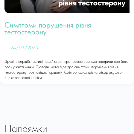
Симптоми порушення рівня
тестостерону
24/03/2025
Друзі, в першій частині нашої статті про тестостерон ми говорили про його
роль у житті жінки. Сьогодні мова піде про симптоми порушення рівня
тестостерону, розповідає Горщанік Юлія Володимирівна, лікар акушер-
гінеколог нашої клініки.
Напрямки