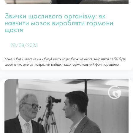
Звички щасливого організму: як
навчити мозок виробляти гормони
щастя
28/08/2025
Хочеш бути щасливим - будь! Можна до безкінечності вмовляти себе бути
щасливим, але це навряд чи вийде, якщо гормональний фон порушено.