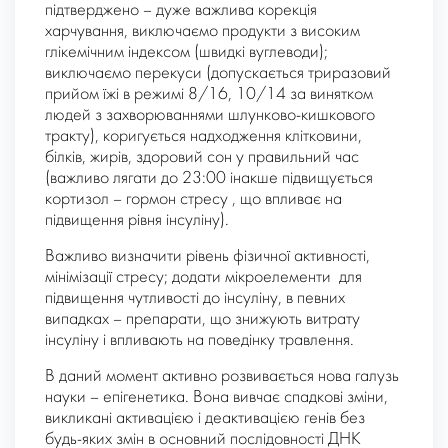
підтверджено – дуже важлива корекція
харчування, виключаємо продукти з високим
глікемічним індексом (швидкі вуглеводи);
виключаємо перекуси (допускається триразовий
прийом їжі в режимі 8/16, 10/14 за винятком
людей з захворюваннями шлунково-кишкового
тракту), коригується надходження клітковини,
білків, жирів, здоровий сон у правильний час
(важливо лягати до 23:00 інакше підвищується
кортизол – гормон стресу , що впливає на
підвищення рівня інсуліну).
Важливо визначити рівень фізичної активності,
мінімізації стресу; додати мікроелементи для
підвищення чутливості до інсуліну, в певних
випадках – препарати, що знижують витрату
інсуліну і впливають на поведінку травлення.
В даний момент активно розвивається нова галузь
науки – епігенетика. Вона вивчає спадкові зміни,
викликані активацією і деактивацією генів без
будь-яких змін в основний послідовності ДНК