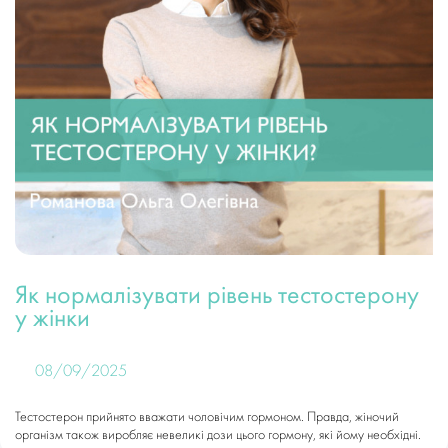
Як нормалізувати рівень тестостерону
у жінки
08/09/2025
Тестостерон прийнято вважати чоловічим гормоном. Правда, жіночий
організм також виробляє невеликі дози цього гормону, які йому необхідні.