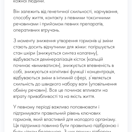
кожної людини.
Він залежить від генетичної схильності, харчування,
способу життя, контакту з певними токсичними
речовинами і прийомом певних препаратів,
оперативних втручань.
З моменту зниження утворення гормонів ці зміни
стають досить відчутними для жінки: погіршується
стан шкіри (знижується синтез колагену),
відбувається демінералізація кісток (кальцій
починає «вимиватися»), знижується впевненість в
собі, знижуються когнітивні функції і концентрація,
відбуваються зміни в інтимній сфері, з’являється
схильність до швидкого набору ваги (уповільнення
обміну речовин). Все це починає впливати на
втрату привабливості та на якість життя.
У певному періоді важливо поповнювати і
підтримувати правильний рівень ключових
гормонів, який властивий для молодого організму.
Ця підтримка повинна бути правильно підібраною і
бути цілком безпечною. З цих причин підбором