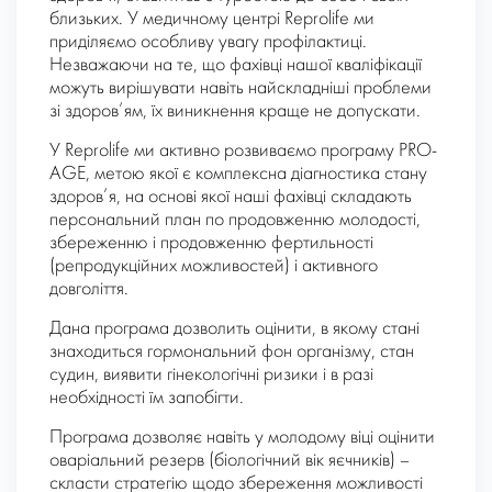
близьких. У медичному центрі Reprolife ми
приділяємо особливу увагу профілактиці.
Незважаючи на те, що фахівці нашої кваліфікації
можуть вирішувати навіть найскладніші проблеми
зі здоров’ям, їх виникнення краще не допускати.
У Reprolife ми активно розвиваємо програму PRO-
AGE, метою якої є комплексна діагностика стану
здоров’я, на основі якої наші фахівці складають
персональний план по продовженню молодості,
збереженню і продовженню фертильності
(репродукційних можливостей) і активного
довголіття.
Дана програма дозволить оцінити, в якому стані
знаходиться гормональний фон організму, стан
судин, виявити гінекологічні ризики і в разі
необхідності їм запобігти.
Програма дозволяє навіть у молодому віці оцінити
оваріальний резерв (біологічний вік яєчників) –
скласти стратегію щодо збереження можливості