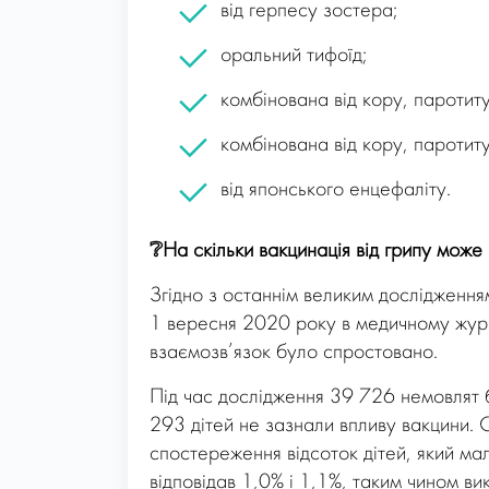
від герпесу зостера;
оральний тифоїд;
комбінована від кору, паротиту
комбінована від кору, паротиту,
від японського енцефаліту.
❔
На скільки вакцинація від грипу мож
Згідно з останнім великим дослідженням
1 вересня 2020 року в медичному журна
взаємозв’язок було спростовано.
Під час дослідження 39 726 немовлят 
293 дітей не зазнали впливу вакцини. 
спостереження відсоток дітей, який мал
відповідав 1,0% і 1,1%, таким чином ви