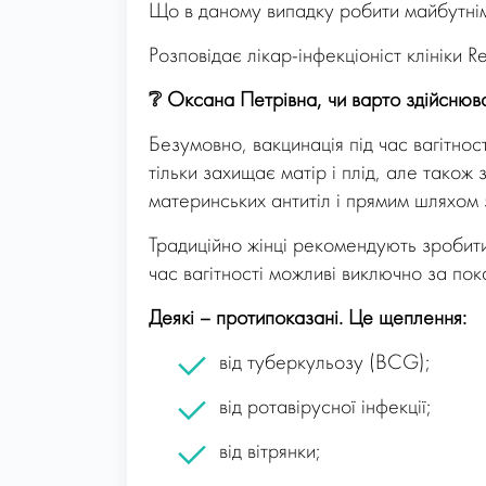
Що в даному випадку робити майбутнім
Розповідає лікар-інфекціоніст клініки 
❔
Оксана Петрівна, чи варто здійснюват
Безумовно, вакцинація під час вагітнос
тільки захищає матір і плід, але тако
материнських антитіл і прямим шляхом 
Традиційно жінці рекомендують зробити
час вагітності можливі виключно за пок
Деякі – протипоказані. Це щеплення:
від туберкульозу (BCG);
від ротавірусної інфекції;
від вітрянки;