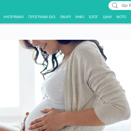
Що
Вас
НАПРЯМКИ
ПРОГРАМИ ЕКЗ
ЛІКАРІ
ІНФО
БЛОГ
ЦІНИ
ФОТО
цікавить?