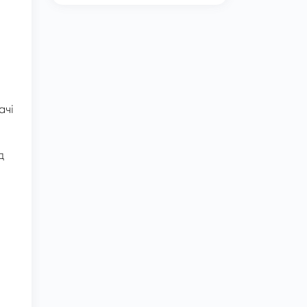
ачі
д