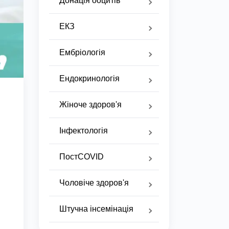
Донація ооцитів
ЕКЗ
Ембріологія
Ендокринологія
Жіноче здоров'я
Інфектологія
ПостCOVID
Чоловіче здоров'я
Штучна інсемінація