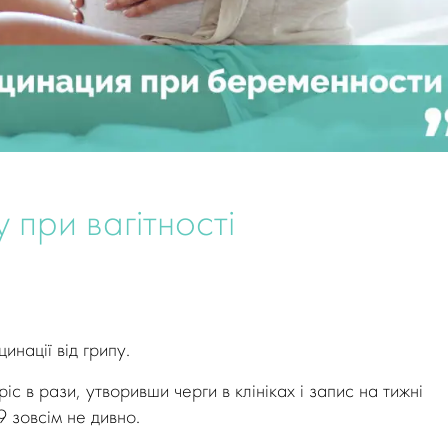
у при вагітності
инації від грипу.
с в рази, утворивши черги в клініках і запис на тижні
 зовсім не дивно.