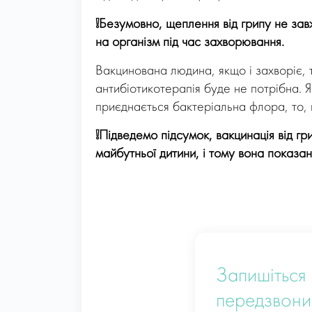
❕
Безумовно, щеплення від грипу не зав
на організм під час захворювання.
Вакцинована людина, якщо і захворіє, т
антибіотикотерапія буде не потрібна. 
приєднається бактеріальна флора, то, н
❕
Підведемо підсумок, вакцинація від гри
майбутньої дитини, і тому вона показа
Запишіться 
передзвони