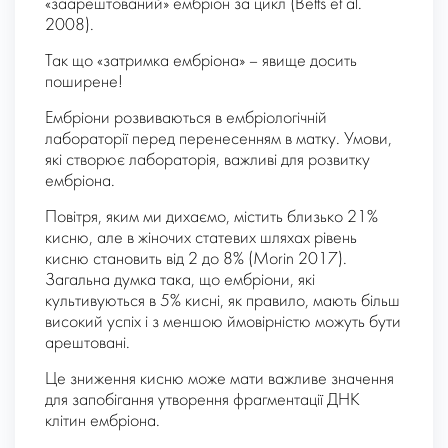
«заарештований» ембріон за цикл (Betts et al.
2008).
Так що «затримка ембріона» – явище досить
поширене!
Ембріони розвиваються в ембріологічній
лабораторії перед перенесенням в матку. Умови,
які створює лабораторія, важливі для розвитку
ембріона.
Повітря, яким ми дихаємо, містить близько 21%
кисню, але в жіночих статевих шляхах рівень
кисню становить від 2 до 8% (Morin 2017).
Загальна думка така, що ембріони, які
культивуються в 5% кисні, як правило, мають більш
високий успіх і з меншою ймовірністю можуть бути
арештовані.
Це зниження кисню може мати важливе значення
для запобігання утворення фрагментації ДНК
клітин ембріона.