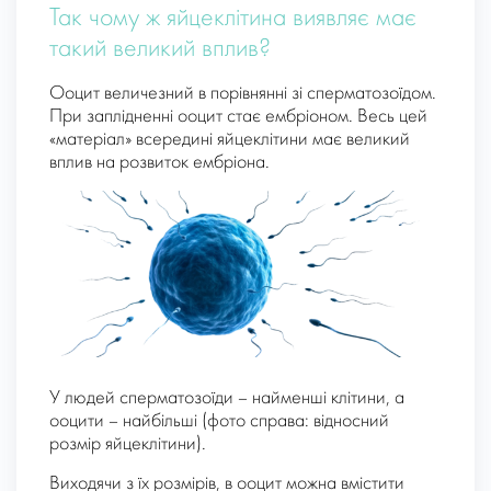
Так чому ж яйцеклітина виявляє має
такий великий вплив?
Ооцит величезний в порівнянні зі сперматозоїдом.
При заплідненні ооцит стає ембріоном. Весь цей
«матеріал» всередині яйцеклітини має великий
вплив на розвиток ембріона.
У людей сперматозоїди – найменші клітини, а
ооцити – найбільші (фото справа: відносний
розмір яйцеклітини).
Виходячи з їх розмірів, в ооцит можна вмістити