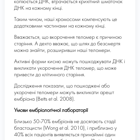
копіюється ДНК, втрачається крихітний шматочок
ДНК на кожному кінці.
Таким чином, наші хромосоми компенсують це
додатковими частинами на кожному кінці.
Вважається, що вкорочення теломер є причиною
старіння. А дехто вважає, що шлях до безсмертя
можна знайти, розширивши наші теломери.
Активні форми кисню можуть пошкоджувати ДНК і
викликати укорочення ДНК теломер, що може
привести до клітинного старіння.
Дослідження показали, що пошкоджені або
укорочені теломери можуть викликати арешт
ембріона (Betts et al. 2008).
Умови ембріологічної лабораторії
Близько 50-70% ембріонів не досягають стадії
бластоцисти (Wong et al. 2010), і приблизно у
40% всіх пацієнтів виявляється принаймні один