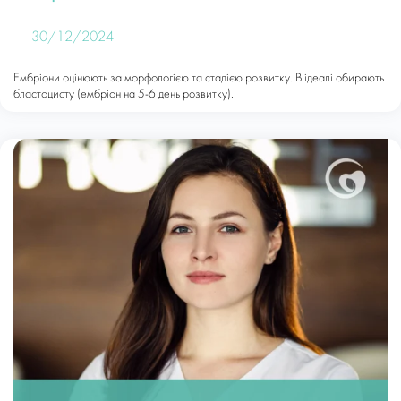
30/12/2024
Ембріони оцінюють за морфологією та стадією розвитку. В ідеалі обирають
бластоцисту (ембріон на 5-6 день розвитку).