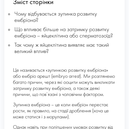
Зміст сторінки
Чому відбувається зупинка розвитку
ембріона?
Що впливає більше на затримку розвитку
ембріона – яйцеклітина або сперматозоїд?
Так чому ж яйцеклітина виявляє має такий
великий вплив?
Це називається «зупинкою розвитку ембріона»
або ембріо арешт (embryo arrest). Ми розглянемо
багато причин, через які ооцити можуть викликати
затримку розвитку ембріона, а також деякі
причини, що пов’язані з чоловічим фактором.
Зупинка ембріона – це коли ембріон перестає
рости, як правило, на стадії дроблення (хоча це
може статися і з морулами).
Однак навіть при поліпшених умовах розвитку від