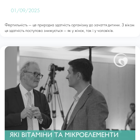
01/09/2025
Фертильність — це природна здатність організму до зачаття дитини. З віком
ця здатність поступово знижується — як у жінок, так і у чоловіків.