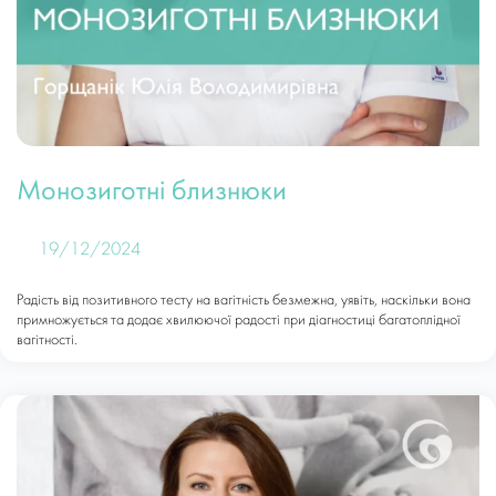
Монозиготні близнюки
19/12/2024
Радість від позитивного тесту на вагітність безмежна, уявіть, наскільки вона
примножується та додає хвилюючої радості при діагностиці багатоплідної
вагітності.