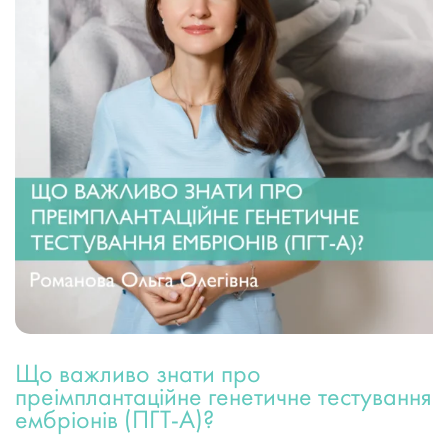
Що важливо знати про
преімплантаційне генетичне тестування
ембріонів (ПГТ-А)?