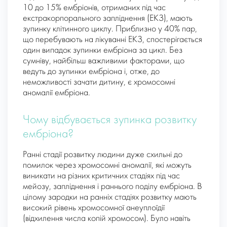
10 до 15% ембріонів, отриманих під час
екстракорпорального запліднення (ЕКЗ), мають
зупинку клітинного циклу. Приблизно у 40% пар,
що перебувають на лікуванні ЕКЗ, спостерігається
один випадок зупинки ембріона за цикл. Без
сумніву, найбільш важливими факторами, що
ведуть до зупинки ембріона і, отже, до
неможливості зачати дитину, є хромосомні
аномалії ембріона.
Чому відбувається зупинка розвитку
ембріона?
Ранні стадії розвитку людини дуже схильні до
помилок через хромосомні аномалії, які можуть
виникати на різних критичних стадіях під час
мейозу, запліднення і раннього поділу ембріона. В
цілому зародки на ранніх стадіях розвитку мають
високий рівень хромосомної анеуплоїдії
(відхилення числа копій хромосом). Було навіть