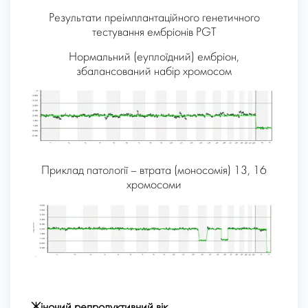
Результати преімплантаційного генетичного
тестування ембріонів PGT
Нормальний (еуплоїдний) ембріон,
збалансований набір хромосом
Приклад патології – втрата (моносомія) 13, 16
хромосоми
Жіночий репродуктивний вік