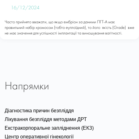
16/12/2024
Часто прийнято вважати, що якщо ембріон за даними ПГТ-А має
правильний набір хромосом (тобто еуплоїдний), то його якість (Grade) вже
не має значення для успішності імплантації та виношування вагітності.
Напрямки
Діагностика причин безпліддя
Лікування безпліддя методами ДРТ
Екстракорпоральне запліднення (ЕКЗ)
Центр оперативної гінекології