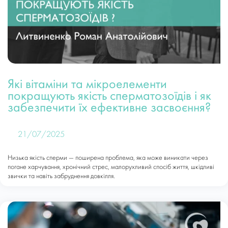
Які вітаміни та мікроелементи
покращують якість сперматозоїдів і як
забезпечити їх ефективне засвоєння?
21/07/2025
Низька якість сперми — поширена проблема, яка може виникати через
погане харчування, хронічний стрес, малорухливий спосіб життя, шкідливі
звички та навіть забруднення довкілля.