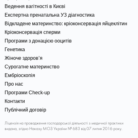
Ведення вагітності в Києві
Експертна пренатальна УЗ діагностика
Відкладене материнство: кріоконсервація яйцеклітин
Кріоконсервація сперми
Програми з донацією ооцитів
Генетика
Жіноче здоров’я
Сурогатне материнство
Ембріоскопія
Про нас
Програми Check-up
Контакти
Публічний договір
Ліцензія на провадження господарської діяльності з медичної практики
видана, згідно Наказу МОЗ України № 683 від 07 липня 2016 року.