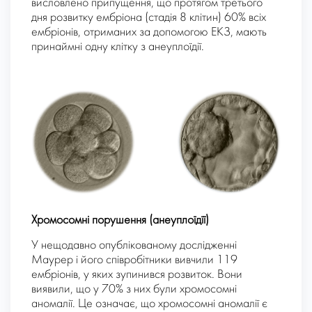
висловлено припущення, що протягом третього
дня розвитку ембріона (стадія 8 клітин) 60% всіх
ембріонів, отриманих за допомогою ЕКЗ, мають
принаймні одну клітку з анеуплоїдії.
Хромосомні порушення (анеуплоїдїї)
У нещодавно опублікованому дослідженні
Маурер і його співробітники вивчили 119
ембріонів, у яких зупинився розвиток. Вони
виявили, що у 70% з них були хромосомні
аномалії. Це означає, що хромосомні аномалії є