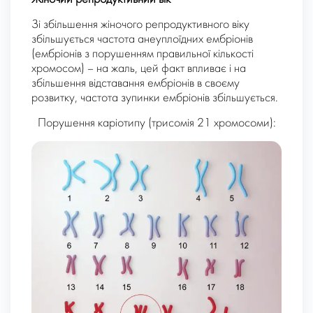
Зі збільшення жіночого репродуктивного віку
збільшується частота анеуплоїдних ембріонів
(ембріонів з порушенням правильної кількості
хромосом) – на жаль, цей факт впливає і на
збільшення відставання ембріонів в своєму
розвитку, частота зупинки ембріонів збільшується.
Порушення каріотипу (трисомія 21 хромосоми):