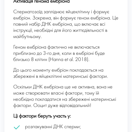
Активація генома ембріона
Сперматозоїд запліднює яйцеклітину і формує
ембріон. Зокрема, він формує геном ембріона. Це
повний набір ДНК ембріона, що включає всі
інструкції, необхідні для його життєдіяльності в
майбутньому.
Геном ембріона фактично не включається
приблизно до 3-го дня, коли в ембріоні буде
близько 8 клітин (Hanna et al. 2018).
До цього моменту ембріон покладається на
збережені в яйцеклітині материнські фактори.
Оскільки ДНК ембріона ще не активна, вона не
може створювати власні фактори, тому їй
необхідно покладатися на збережені материнські
фактори. Ооцит дуже відповідальний!
Ці фактори беруть участь у:
розпакуванні ДНК сперми;