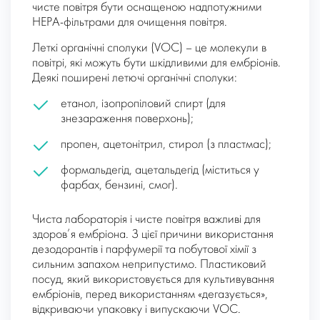
чисте повітря бути оснащеною надпотужними
HEPA-фільтрами для очищення повітря.
Леткі органічні сполуки (VOC) – це молекули в
повітрі, які можуть бути шкідливими для ембріонів.
Деякі поширені летючі органічні сполуки:
етанол, ізопропіловий спирт (для
знезараження поверхонь);
пропен, ацетонітрил, стирол (з пластмас);
формальдегід, ацетальдегід (міститься у
фарбах, бензині, смог).
Чиста лабораторія і чисте повітря важливі для
здоров’я ембріона. З цієї причини використання
дезодорантів і парфумерії та побутової хімії з
сильним запахом неприпустимо. Пластиковий
посуд, який використовується для культивування
ембріонів, перед використанням «дегазується»,
відкриваючи упаковку і випускаючи VOC.