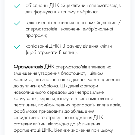
об’єднанні ДНК яйцеклітини і сперматозоїдів
для формування геному ембріона;
відключенні генетичних програм яйцеклітин /
сперматозоїдів і включенні ембріональної
програми;
копіюванні ДНК і 3 раунду ділення клітин
(щоб отримати 8 клітин).
Фрагментація ДНК
сперматозоїдів впливає на
зменшення утворення бластоцист, і цілком
можливо, що значне пошкодження може привести
до зупинки ембріона. Шкідливі фактори
навколишнього середовища (неправильне
харчування, куріння, іонізуюче випромінювання,
пестициди, прийом певних препаратів, вплив лаків,
фарб може призводити до збільшення
оксидативного стресу і пошкодження ДНК
статевих клітин, відповідно до збільшення
фрагментації ДНК. Велике значення при цьому