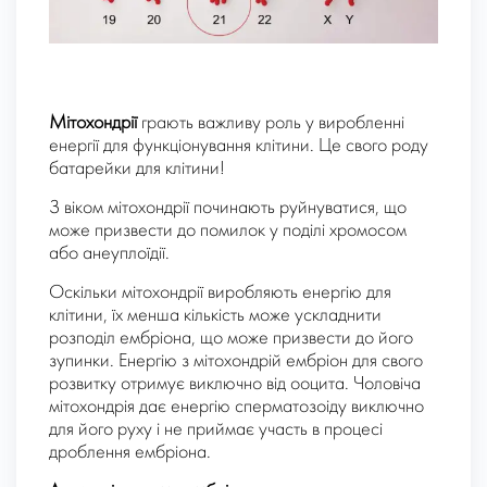
Мітохондрії
грають важливу роль у виробленні
енергії для функціонування клітини. Це свого роду
батарейки для клітини!
З віком мітохондрії починають руйнуватися, що
може призвести до помилок у поділі хромосом
або анеуплоїдії.
Оскільки мітохондрії виробляють енергію для
клітини, їх менша кількість може ускладнити
розподіл ембріона, що може призвести до його
зупинки. Енергію з мітохондрій ембріон для свого
розвитку отримує виключно від ооцита. Чоловіча
мітохондрія дає енергію сперматозоіду виключно
для його руху і не приймає участь в процесі
дроблення ембріона.