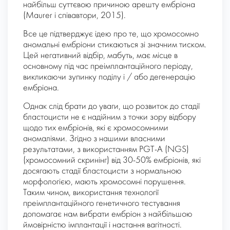
найбільш суттєвою причиною арешту ембріона
(Maurer і співавтори, 2015).
Все це підтверджує ідею про те, що хромосомно
аномальні ембріони стикаються зі значним тиском.
Цей негативний відбір, мабуть, має місце в
основному під час преімплантаційного періоду,
викликаючи зупинку поділу і / або дегенерацію
ембріона.
Однак слід брати до уваги, що розвиток до стадії
бластоцисти не є надійним з точки зору відбору
щодо тих ембріонів, які є хромосомними
аномаліями. Згідно з нашими власними
результатами, з використанням PGT-A (NGS)
(хромосомний скринінг) від 30-50% ембріонів, які
досягають стадії бластоцисти з нормальною
морфологією, мають хромосомні порушення.
Таким чином, використання технології
преімплантаційного генетичного тестування
допомагає нам вибрати ембріон з найбільшою
ймовірністю імплантації і настання вагітності.