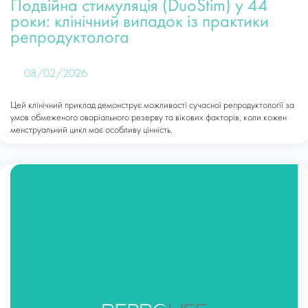
Подвійна стимуляція (DuoStim) у 44
роки: клінічний випадок із практики
репродуктолога
08/02/2026
Цей клінічний приклад демонструє можливості сучасної репродуктології за
умов обмеженого оваріального резерву та вікових факторів, коли кожен
менструальний цикл має особливу цінність.