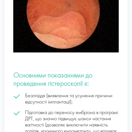
Основними показаннями до
проведення гістероскопії є:
Безпліддя (виявлення та усунення причини
відсутності імплантації);
Підготовка до переносу ембріона в програмі
ДРТ, що значно підвищує шанси настання
вагітності (дозволяє виключити наявність
поліпів, хронічного ендометриту, що впливає