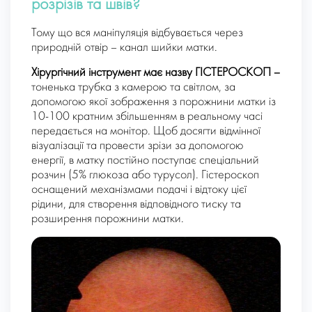
розрізів та швів?
Тому що вся маніпуляція відбувається через
природній отвір – канал шийки матки.
Хірургічний інструмент має назву ГІСТЕРОСКОП –
тоненька трубка з камерою та світлом, за
допомогою якої зображення з порожнини матки із
10-100 кратним збільшенням в реальному часі
передається на монітор. Щоб досягти відмінної
візуалізації та провести зрізи за допомогою
енергії, в матку постійно поступає спеціальний
розчин (5% глюкоза або турусол). Гістероскоп
оснащений механізмами подачі і відтоку цієї
рідини, для створення відповідного тиску та
розширення порожнини матки.