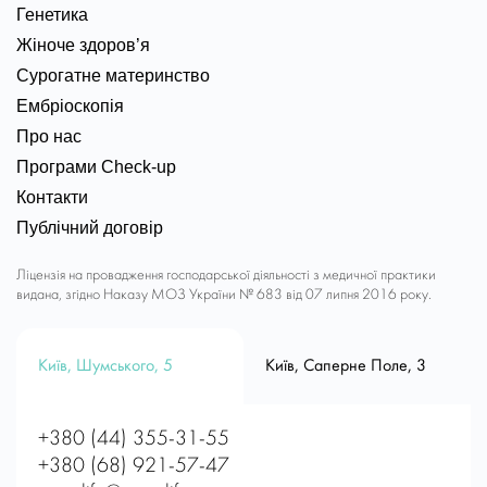
Генетика
Жіноче здоров’я
Сурогатне материнство
Ембріоскопія
Про нас
Програми Check-up
Контакти
Публічний договір
Ліцензія на провадження господарської діяльності з медичної практики
видана, згідно Наказу МОЗ України № 683 від 07 липня 2016 року.
Київ, Шумського, 5
Київ, Саперне Поле, 3
+380 (44) 355-31-55
+380 (68) 921-57-47