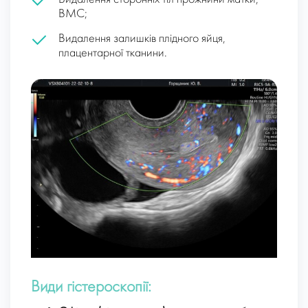
ВМС;
Видалення залишків плідного яйця,
плацентарної тканини.
Види гістероскопії: