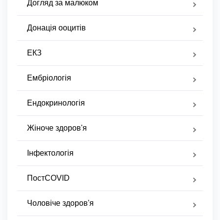
Догляд за малюком
Донація ооцитів
ЕКЗ
Ембріологія
Ендокринологія
Жіноче здоров'я
Інфектологія
ПостCOVID
Чоловіче здоров'я