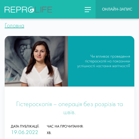
Skip
ОНЛАЙН-ЗАПИС
to
content
Головна
Гістероскопія – операція без розрізів та
швів.
ДАТА ПУБЛІКАЦІЇ:
ЧАС НА ПРОЧИТАННЯ:
19.06.2022
ХВ.