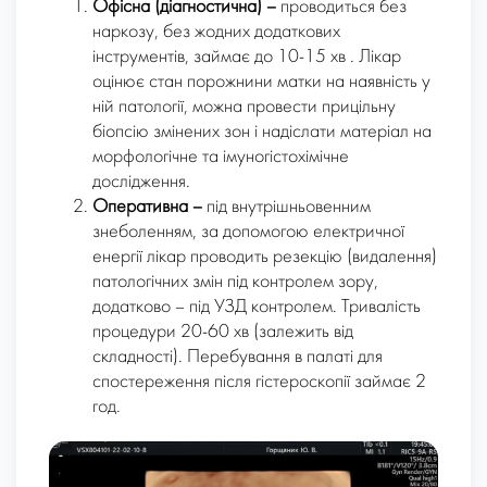
Офісна (діагностична) –
проводиться без
наркозу, без жодних додаткових
інструментів, займає до 10-15 хв . Лікар
оцінює стан порожнини матки на наявність у
ній патології, можна провести прицільну
біопсію змінених зон і надіслати матеріал на
морфологічне та імуногістохімічне
дослідження.
Оперативна –
під внутрішньовенним
знеболенням, за допомогою електричної
енергії лікар проводить резекцію (видалення)
патологічних змін під контролем зору,
додатково – під УЗД контролем. Тривалість
процедури 20-60 хв (залежить від
складності). Перебування в палаті для
спостереження після гістероскопії займає 2
год.