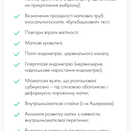
на прикріплення ембріону);
Визначення прохідності маткових труб:
ехосальпінгоскопія, «бульбашковий» тест;
Повторні втрати вагітності;
Маткові кровотечі;
Поліп ендометрію, цервікального каналу;
Гіперплазія ендометрію (нерівномірне,
надлишкове наростання ендометрію);
Міоматозні вузли, що розташовані
субмукозно – під слизовою оболонкою і
деформують порожнину матки;
Внутрішньоматкові спайки (с-м Ашермана);
Аномалія розвитку матки з наявністю
внутрішньоматкової перетинки;
Видалення сторонніх тіл прожнини матки,