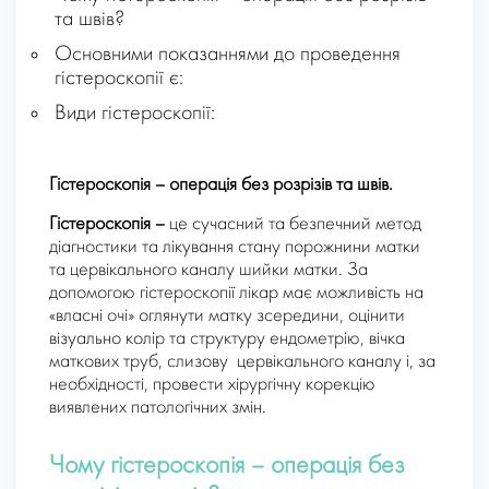
та швів?
Основними показаннями до проведення
гістероскопії є:
Види гістероскопії:
Гістероскопія – операція без розрізів та швів.
Гістероскопія –
це сучасний та безпечний метод
діагностики та лікування стану порожнини матки
та цервікального каналу шийки матки. За
допомогою гістероскопії лікар має можливість на
«власні очі» оглянути матку зсередини, оцінити
візуально колір та структуру ендометрію, вічка
маткових труб, слизову
цервікального каналу і, за
необхідності, провести хірургічну корекцію
виявлених патологічних змін.
Чому гістероскопія – операція без