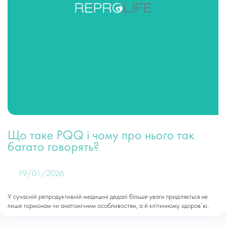
Що таке PQQ і чому про нього так
багато говорять?
19/01/2026
У сучасній репродуктивній медицині дедалі більше уваги приділяється не
лише гормонам чи анатомічним особливостям, а й клітинному здоров’ю.