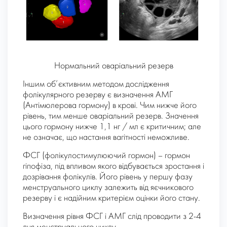
Нормальний оваріальний резерв
Іншим об’єктивним методом дослідження
фолікулярного резерву є визначення АМГ
(Антімюлерова гормону) в крові. Чим нижче його
рівень, тим менше оваріальний резерв. Значення
цього гормону нижче 1,1 нг / мл є критичним; але
не означає, що настання вагітності неможливе.
ФСГ (фолікулостимулюючий гормон) – гормон
гіпофіза, під впливом якого відбувається зростання і
дозрівання фолікулів. Його рівень у першу фазу
менструального циклу залежить від яєчникового
резерву і є надійним критерієм оцінки його стану.
Визначення рівня ФСГ і АМГ слід проводити з 2-4