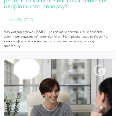
резерв та коли починається зниження
оваріального резерву?
18/08/2025
Антимюллерів гормон (АМГ) — це ключовий показник, який дозволяє
оцінити репродуктивний потенціал жінки. Його рівень прямо пов'язаний з
кількістю фолікулів у яєчниках, що потенційно можуть дати зрілу
яйцеклітину.