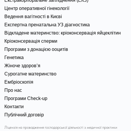
Екстракорпоральне запліднення (ЕКЗ)
Центр оперативної гінекології
Ведення вагітності в Києві
Експертна пренатальна УЗ діагностика
Відкладене материнство: кріоконсервація яйцеклітин
Кріоконсервація сперми
Програми з донацією ооцитів
Генетика
Жіноче здоров’я
Сурогатне материнство
Ембріоскопія
Про нас
Програми Check-up
Контакти
Публічний договір
Ліцензія на провадження господарської діяльності з медичної практики