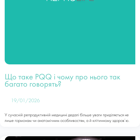
Що таке PQQ і чому про нього так
багато говорять?
19/01/2026
У сучасній репродуктивній медицині дедалі більше уваги приділяється не
лише гормонам чи анатомічним особливостям, а й клітинному здоров’ю.