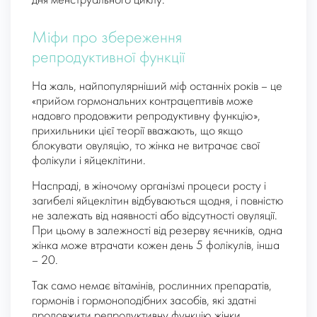
дня менструального циклу.
Міфи про збереження
репродуктивної функції
На жаль, найпопулярніший міф останніх років – це
«прийом гормональних контрацептивів може
надовго продовжити репродуктивну функцію»,
прихильники цієї теорії вважають, що якщо
блокувати овуляцію, то жінка не витрачає свої
фолікули і яйцеклітини.
Наспраді, в жіночому організмі процеси росту і
загибелі яйцеклітин відбуваються щодня, і повністю
не залежать від наявності або відсутності овуляції.
При цьому в залежності від резерву яєчників, одна
жінка може втрачати кожен день 5 фолікулів, інша
– 20.
Так само немає вітамінів, рослинних препаратів,
гормонів і гормоноподібних засобів, які здатні
продовжити репродуктивну функцію жінки.