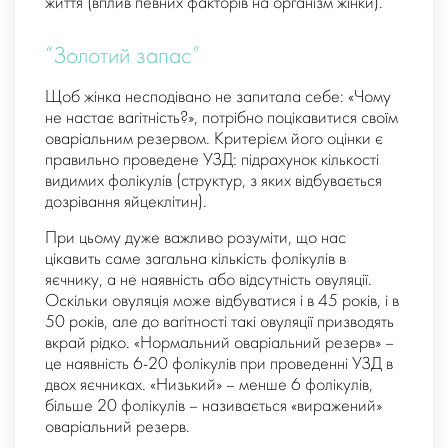
життя (вплив певних факторів на організм жінки).
“Золотий запас”
Щоб жінка несподівано не запитала себе: «Чому
не настає вагітність?», потрібно поцікавитися своїм
оваріальним резервом. Критерієм його оцінки є
правильно проведене УЗД: підрахунок кількості
видимих ​​фолікулів (структур, з яких відбувається
дозрівання яйцеклітин).
При цьому дуже важливо розуміти, що нас
цікавить саме загальна кількість фолікулів в
яєчнику, а не наявність або відсутність овуляції.
Оскільки овуляція може відбуватися і в 45 років, і в
50 років, але до вагітності такі овуляції призводять
вкрай рідко. «Нормальний оваріальний резерв» –
це наявність 6-20 фолікулів при проведенні УЗД в
двох яєчниках. «Низький» – менше 6 фолікулів,
більше 20 фолікулів – називається «виражений»
оваріальний резерв.