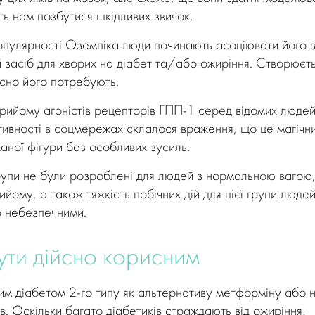
ть нам позбутися шкідливих звичок.
пулярності Оземпіка люди починають асоціювати його 
ий засіб для хворих на діабет та/або ожиріння. Створюєт
ійсно його потребують.
прийому агоністів рецепторів ГПП-1 серед відомих людей
тивності в соцмережах склалося враження, що це магічн
аної фігури без особливих зусиль.
рупи не були розроблені для людей з нормальною вагою,
ийому, а також тяжкість побічних дій для цієї групи люде
то небезпечними.
ути дійсно корисним
м діабетом 2-го типу як альтернативу метформіну або 
ів. Оскільки багато діабетиків страждають від ожиріння,