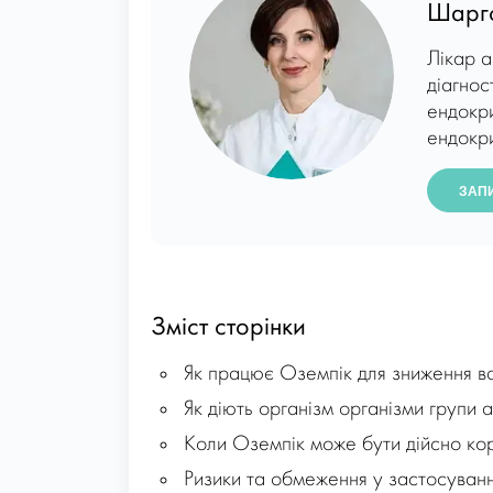
Шарго
Лікар а
діагнос
ендокри
ендокри
ЗАП
Зміст сторінки
Як працює Оземпік для зниження в
Як діють організм організми групи 
Коли Оземпік може бути дійсно ко
Ризики та обмеження у застосуванн