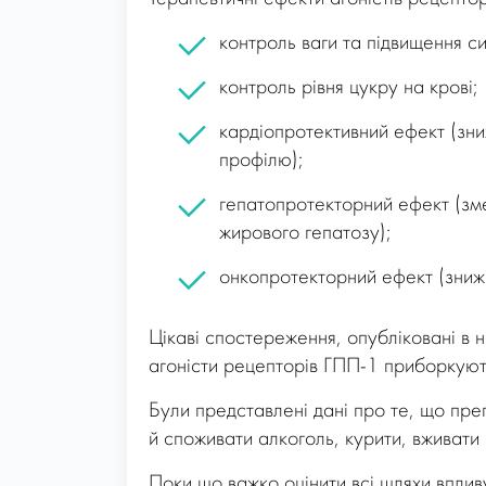
контроль ваги та підвищення си
контроль рівня цукру на крові;
кардіопротективний ефект (зни
профілю);
гепатопротекторний ефект (зме
жирового гепатозу);
онкопротекторний ефект (знижен
Цікаві спостереження, опубліковані в
агоністи рецепторів ГПП-1 приборкують
Були представлені дані про те, що пр
й споживати алкоголь, курити, вживати 
Поки що важко оцінити всі шляхи вплив