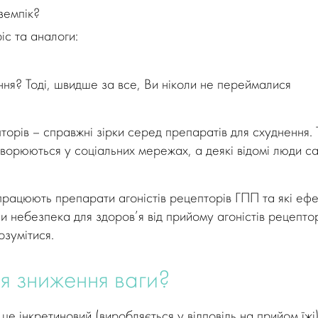
земпік?
c та аналоги:
ня? Тоді, швидше за все, Ви ніколи не переймалися
торів – справжні зірки серед препаратів для схуднення. 
оворюються у соціальних мережах, а деякі відомі люди са
 працюють препарати агоністів рецепторів ГПП та які еф
и небезпека для здоров’я від прийому агоністів рецепто
зумітися.
я зниження ваги?
е інкретиновий (виробляється у відповідь на прийом їжі