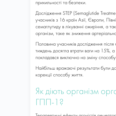
прихильності та безпеки.
Дослідження STEP (Semaglutide Treatment
учасників з 16 країн Азії, Європи, Пів
семаглутиду в лікуванні ожиріння, а т
організм, таке як зниження артеріально
Половина учасників дослідження після 
тиждень досягла втрати ваги на 15%, а 
покладався виключно на зміну способу
Найбільш вражаючі результати були дос
корекції способу життя.
Як діють організм орг
ГПП-1?
Терапевтичні ефекти агоністів рецепто