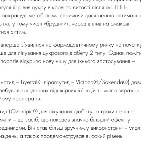
уляції рівня цукру в крові та ситості після їжі. ГПП-1
 та покращує метаболізм, сприяючи досягненню оптимальн
 їжі, у тому числі «брудний», через вплив на смакові
ися ситим.
 вперше з’явилися на фармацевтичному ринку на початк
ше для лікування цукрового діабету 2 типу. Однак поміт
паратів відкрило нову нішу для їхнього застосування –
енатид – Byetta®, ліраглутид – Victoza®/Saxenda®) дав
требувало щоденних підшкірних ін’єкцій та мало виражені
ийому препаратів.
тид (Ozempic® для лікування діабету, а трохи пізніше –
мпік – це засіб, що показав значно більший ефект у
редниками. Він став більш зручним у використанні – укол
тиждень, а також продемонстрував високий рівень