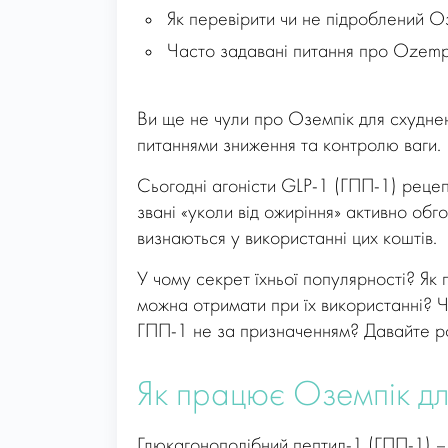
Як перевірити чи не підроблений О
Часто задавані питання про Ozempi
Ви ще не чули про Оземпік для схуднен
питаннями зниження та контролю ваги.
Сьогодні агоністи GLP-1 (ГПП-1) рецеп
звані «уколи від ожиріння» активно обг
визнаються у використанні цих коштів.
У чому секрет їхньої популярності? Як
можна отримати при їх використанні? Ч
ГПП-1 не за призначенням? Давайте ро
Як працює Оземпік дл
Глюкагоноподібний пептид-1 (ГПП-1) – ц