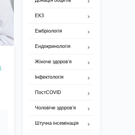
Донація ооцитів
ЕКЗ
Ембріологія
Ендокринологія
Жіноче здоров'я
в
Інфектологія
ПостCOVID
Чоловіче здоров'я
Штучна інсемінація