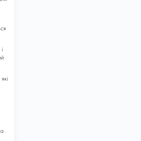
з
ься
 і
ий
 які
й
на