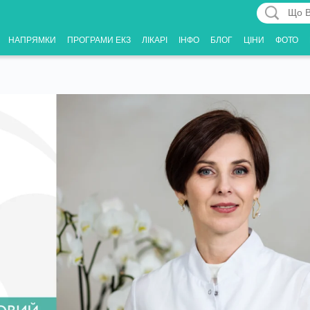
Що
Вас
НАПРЯМКИ
ПРОГРАМИ ЕКЗ
ЛІКАРІ
ІНФО
БЛОГ
ЦІНИ
ФОТО
цікавить?