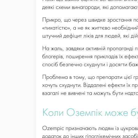
деякі схеми винагороди, які допомагаю
Прикро, що через швидке зростання по
«пихатістю», а не як життєво необхідн
штучний дефіцит ліків для людей, які д
На жаль, завдяки активній пропаганді 
блогерів, поширення прикладів їх ефек
спосіб безпечно схуднути і досягти баж
Проблема в тому, що препарати цієї г
хочуть схуднути. Віддалені ефекти їх пр
взагалі не вивчені та можуть бути над
Коли Оземпік може б
Ozempic призначають людям із цукрови
додаток до інших гіпоглікемічних засоб