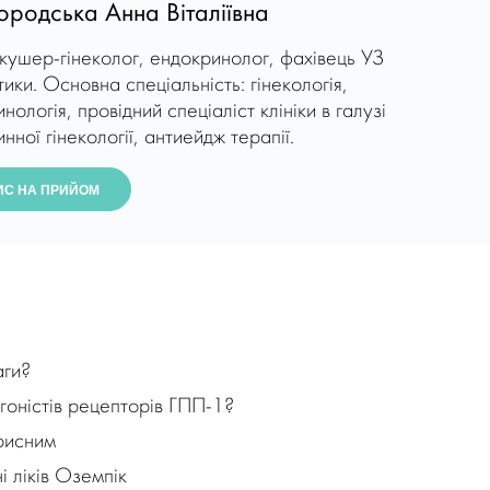
родська Анна Віталіївна
кушер-гінеколог, ендокринолог, фахівець УЗ
тики. Основна спеціальність: гінекологія,
нологія, провідний спеціаліст клініки в галузі
нної гінекології, антиейдж терапії.
ИС НА ПРИЙОМ
аги?
агоністів рецепторів ГПП-1?
рисним
і ліків Оземпік