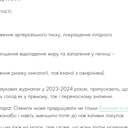
тості;
ження артеріального тиску, покращення ліпідного
ншення відкладення жиру та запалення у печінці –
ня ризику онкології, пов’язаної з ожирінням).
 наукових журналах у 2023-2024 роках, припускають, щ
 голод як у прямому, так і переносному значенні.
епарат Оземпік може придушувати не тільки
бажання їсти
канабіс і навіть зменшити потяг до нав’язливих покупок.
у цих ліків на мозок, але схоже, що вони здатні моделюв