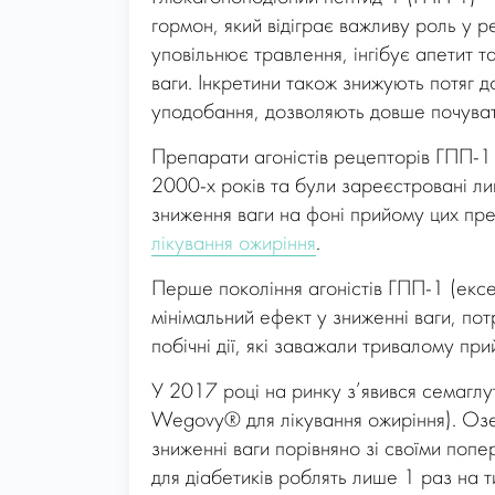
гормон, який відіграє важливу роль у рег
уповільнює травлення, інгібує апетит
ваги. Інкретини також знижують потяг до
уподобання, дозволяють довше почуват
Препарати агоністів рецепторів ГПП-1
2000-х років та були зареєстровані ли
зниження ваги на фоні прийому цих пре
лікування ожиріння
.
Перше покоління агоністів ГПП-1 (екс
мінімальний ефект у зниженні ваги, по
побічні дії, які заважали тривалому пр
У 2017 році на ринку з’явився семаглу
Wegovy® для лікування ожиріння). Озе
зниженні ваги порівняно зі своїми попе
для діабетиків роблять лише 1 раз на 