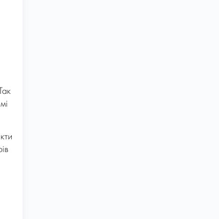
Так
мі
екти
рів
)