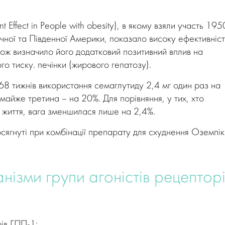
 Effect in People with obesity), в якому взяли участь 195
нічної та Південної Америки, показало високу ефективніст
акож визначило його додатковий позитивний вплив на
го тиску. печінки (жирового гепатозу).
68 тижнів використання семаглутиду 2,4 мг один раз на
майже третина – на 20%. Для порівняння, у тих, хто
 життя, вага зменшилася лише на 2,4%.
ягнуті при комбінації препарату для схуднення Оземпік
анізми групи агоністів рецептор
рів ГПП-1: