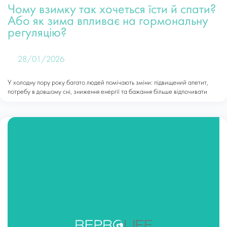
Чому взимку так хочеться їсти й спати?
Або як зима впливає на гормональну
регуляцію?
28/01/2026
У холодну пору року багато людей помічають зміни: підвищений апетит,
потребу в довшому сні, зниження енергії та бажання більше відпочивати