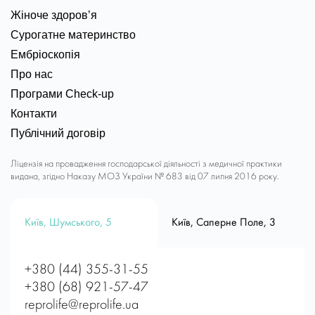
Жіноче здоров’я
Сурогатне материнство
Ембріоскопія
Про нас
Програми Check-up
Контакти
Публічний договір
Ліцензія на провадження господарської діяльності з медичної практики
видана, згідно Наказу МОЗ України № 683 від 07 липня 2016 року.
Київ, Шумського, 5
Київ, Саперне Поле, 3
+380 (44) 355-31-55
+380 (68) 921-57-47
reprolife@reprolife.ua