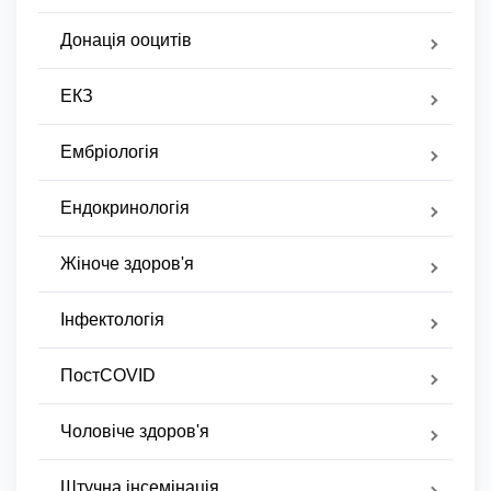
Донація ооцитів
ЕКЗ
Ембріологія
Ендокринологія
Жіноче здоров'я
Інфектологія
ПостCOVID
Чоловіче здоров'я
Штучна інсемінація