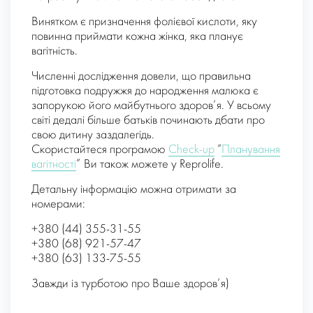
Винятком є ​​призначення фолієвої кислоти, яку
повинна приймати кожна жінка, яка планує
вагітність.
Численні дослідження довели, що правильна
підготовка подружжя до народження малюка є
запорукою його майбутнього здоров’я. У всьому
світі дедалі більше батьків починають дбати про
свою дитину заздалегідь.
Скористайтеся програмою
Check-up
“
Планування
вагітності
” Ви також можете у Reprolife.
Детальну інформацію можна отримати за
номерами:
+380 (44) 355-31-55
+380 (68) 921-57-47
+380 (63) 133-75-55
Завжди із турботою про Ваше здоров’я)