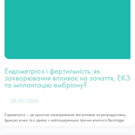
Ендометріоз і фертильність: як
захворювання впливає на зачаття, ЕКЗ
та імплантацію ембріону?
28/01/2026
Ендометріоз — це хронічне захворювання, яке впливає на репродуктивну
функцію жінки та є однією з найпоширеніших причин жіночого безпліддя.