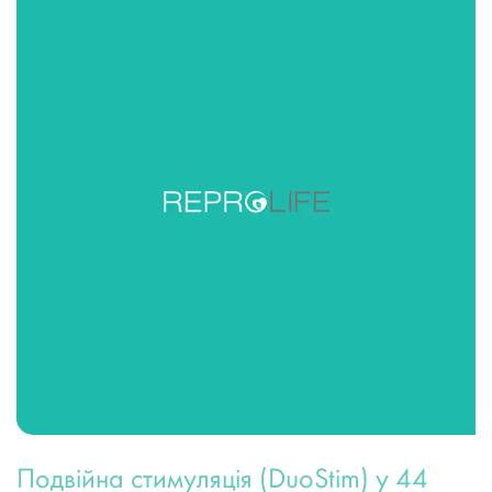
Подвійна стимуляція (DuoStim) у 44