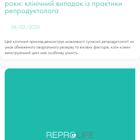
роки: клінічний випадок із практики
репродуктолога
08/02/2026
Цей клінічний приклад демонструє можливості сучасної репродуктології за
умов обмеженого оваріального резерву та вікових факторів, коли кожен
менструальний цикл має особливу цінність.