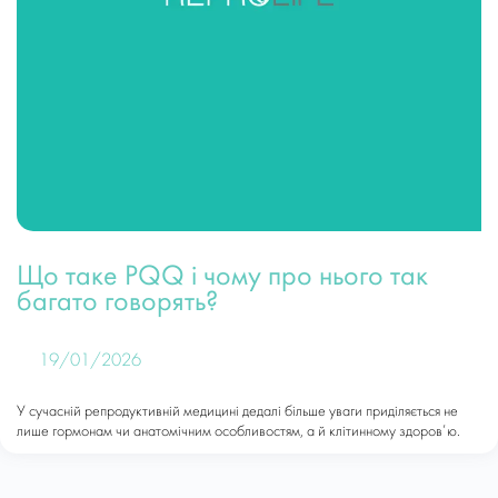
Що таке PQQ і чому про нього так
багато говорять?
19/01/2026
У сучасній репродуктивній медицині дедалі більше уваги приділяється не
лише гормонам чи анатомічним особливостям, а й клітинному здоров’ю.