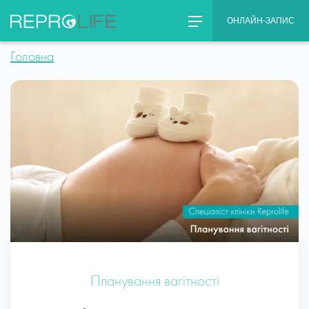
Skip
ОНЛАЙН-ЗАПИС
to
content
Головна
Планування вагітності