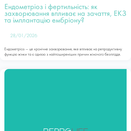
Ендометріоз і фертильність: як
захворювання впливає на зачаття, ЕКЗ
та імплантацію ембріону?
28/01/2026
Ендометріоз — це хронічне захворювання, яке впливає на репродуктивну
функцію жінки та є однією з найпоширеніших причин жіночого безпліддя.