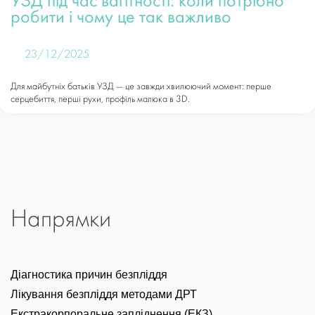
УЗД під час вагітності: коли потрібно
робити і чому це так важливо
23/12/2025
Для майбутніх батьків УЗД — це завжди хвилюючий момент: перше
серцебиття, перші рухи, профіль малюка в 3D.
Напрямки
Діагностика причин безпліддя
Лікування безпліддя методами ДРТ
Екстракорпоральне запліднення (ЕКЗ)