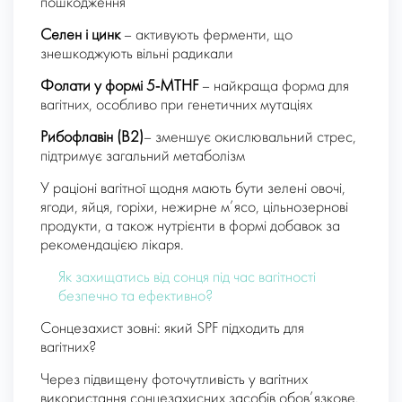
пошкодження
Селен і цинк
– активують ферменти, що
знешкоджують вільні радикали
Фолати у формі 5-MTHF
– найкраща форма для
вагітних, особливо при генетичних мутаціях
Рибофлавін (B2)
– зменшує окислювальний стрес,
підтримує загальний метаболізм
У раціоні вагітної щодня мають бути зелені овочі,
ягоди, яйця, горіхи, нежирне м’ясо, цільнозернові
продукти, а також нутрієнти в формі добавок за
рекомендацією лікаря.
Як захищатись від сонця під час вагітності
безпечно та ефективно?
Сонцезахист зовні: який SPF підходить для
вагітних?
Через підвищену фоточутливість у вагітних
використання сонцезахисних засобів обов’язкове.