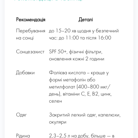
Рекомендація
Деталі
Перебування
до 15–20 хв щодня у безпечний
на сонці
час: до 11:00 та після 16:00
Сонцезахист
SPF 50+, фізичні фільтри,
оновлення кожні 2 години
Добавки
Фолієва кислота – краще у
формі метафолін або
метилфолат (400–800 мкг/
день), вітаміни С, Е, B2, цинк,
селен
Одяг
Закритий легкий одяг, капелюхи,
окуляри
Рідина
2,3–2,5 л на добу, більше — в