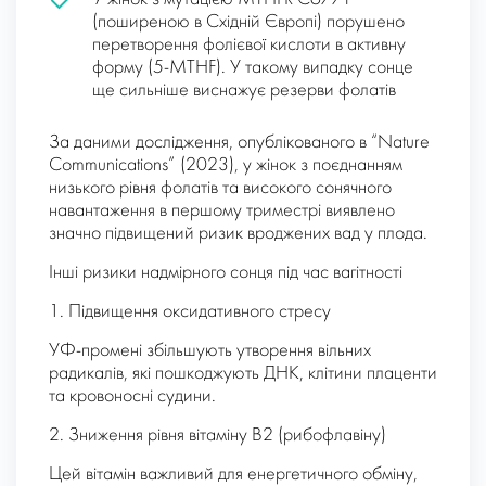
(поширеною в Східній Європі) порушено
перетворення фолієвої кислоти в активну
форму (5-MTHF). У такому випадку сонце
ще сильніше виснажує резерви фолатів
За даними дослідження, опублікованого в “Nature
Communications” (2023), у жінок з поєднанням
низького рівня фолатів та високого сонячного
навантаження в першому триместрі виявлено
значно підвищений ризик вроджених вад у плода.
Інші ризики надмірного сонця під час вагітності
1. Підвищення оксидативного стресу
УФ-промені збільшують утворення вільних
радикалів, які пошкоджують ДНК, клітини плаценти
та кровоносні судини.
2. Зниження рівня вітаміну B2 (рибофлавіну)
Цей вітамін важливий для енергетичного обміну,