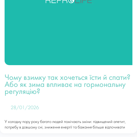
Чому взимку так хочеться їсти й спати?
Або як зима впливає на гормональну
регуляцію?
28/01/2026
У холодну пору року багато людей помічають зміни: підвищений апетит,
потребу в довшому сні, зниження енергії та бажання більше відпочивати