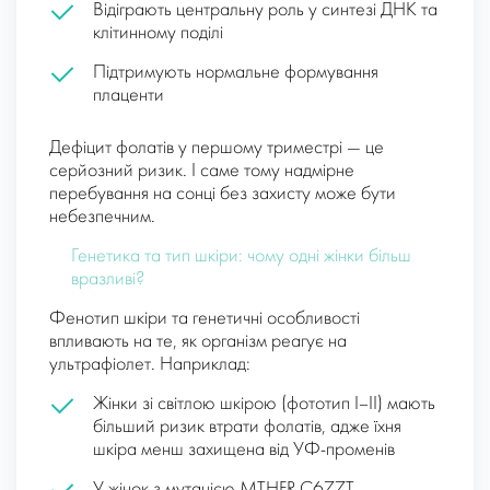
Відіграють центральну роль у синтезі ДНК та
клітинному поділі
Підтримують нормальне формування
плаценти
Дефіцит фолатів у першому триместрі — це
серйозний ризик. І саме тому надмірне
перебування на сонці без захисту може бути
небезпечним.
Генетика та тип шкіри: чому одні жінки більш
вразливі?
Фенотип шкіри та генетичні особливості
впливають на те, як організм реагує на
ультрафіолет. Наприклад:
Жінки зі світлою шкірою (фототип I–II) мають
більший ризик втрати фолатів, адже їхня
шкіра менш захищена від УФ-променів
У жінок з мутацією MTHFR C677T