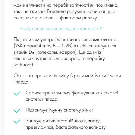
може впливати на перебіг вагітності як позитивно,
так і негативно. Важливо розуміти, коли сонце є
союзником, а коли — фактором ризику.
Чому сонце корисне під час вагітності?
Під впливом ультрафіолетового випромінювання
(УФ-промені типу B — UVB) в шкірі синтезується
вітамін D₃ (холекальциферол). Це один із
ключових нутрієнтів для здорового перебігу
вагітності.
Основні переваги вітаміну D₃ для майбутньої мами
і плода:
Сприяє правильному формуванню кісткової
системи плода
Підтримує імунну систему жінки
Знижує ризик гестаційного діабету,
прееклампсії, бактеріального вагінозу